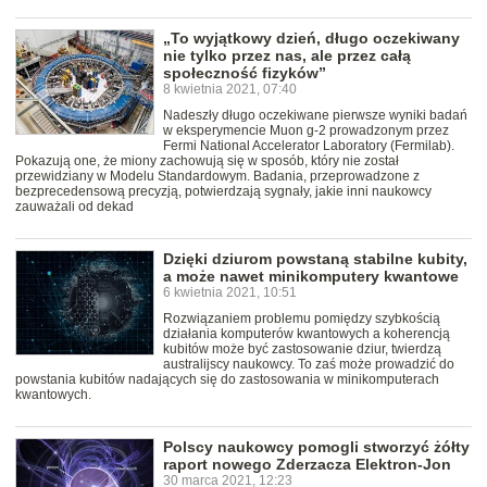
„To wyjątkowy dzień, długo oczekiwany
nie tylko przez nas, ale przez całą
społeczność fizyków”
8 kwietnia 2021, 07:40
Nadeszły długo oczekiwane pierwsze wyniki badań
w eksperymencie Muon g-2 prowadzonym przez
Fermi National Accelerator Laboratory (Fermilab).
Pokazują one, że miony zachowują się w sposób, który nie został
przewidziany w Modelu Standardowym. Badania, przeprowadzone z
bezprecedensową precyzją, potwierdzają sygnały, jakie inni naukowcy
zauważali od dekad
Dzięki dziurom powstaną stabilne kubity,
a może nawet minikomputery kwantowe
6 kwietnia 2021, 10:51
Rozwiązaniem problemu pomiędzy szybkością
działania komputerów kwantowych a koherencją
kubitów może być zastosowanie dziur, twierdzą
australijscy naukowcy. To zaś może prowadzić do
powstania kubitów nadających się do zastosowania w minikomputerach
kwantowych.
Polscy naukowcy pomogli stworzyć żółty
raport nowego Zderzacza Elektron-Jon
30 marca 2021, 12:23