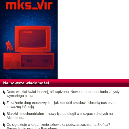
Najnowsze wiadomości
Dodo widział świat inaczej, niż sądzono. Nowe badanie odsłania zmysły
wymarłego ptaka
Zakażenie dróg moczowych – jak komórki czuciowe chronią nas przed
poważną infekcją
Blaszki mitochondrialne – nowy typ patologii w mózgach chorych na
Alzheimera
Co się dzieje w organizmie człowieka podczas zaćmienia Słońca?
Sprawdzą to uczeni z Barcelony