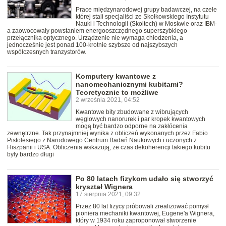
Prace międzynarodowej grupy badawczej, na czele
której stali specjaliści ze Skołkowskiego Instytutu
Nauki i Technologii (Skoltech) w Moskwie oraz IBM-
a zaowocowały powstaniem energooszczędnego superszybkiego
przełącznika optycznego. Urządzenie nie wymaga chłodzenia, a
jednocześnie jest ponad 100-krotnie szybsze od najszybszych
współczesnych tranzystorów.
Komputery kwantowe z
nanomechanicznymi kubitami?
Teoretycznie to możliwe
2 września 2021, 04:52
Kwantowe bity zbudowane z wibrujących
węglowych nanorurek i par kropek kwantowych
mogą być bardzo odporne na zakłócenia
zewnętrzne. Tak przynajmniej wynika z obliczeń wykonanych przez Fabio
Pistolesiego z Narodowego Centrum Badań Naukowych i uczonych z
Hiszpanii i USA. Obliczenia wskazują, że czas dekoherencji takiego kubitu
były bardzo długi
Po 80 latach fizykom udało się stworzyć
kryształ Wignera
17 sierpnia 2021, 09:32
Przez 80 lat fizycy próbowali zrealizować pomysł
pioniera mechaniki kwantowej, Eugene'a Wignera,
który w 1934 roku zaproponował stworzenie