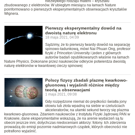
niezwykłego rodzaju materii – kryształu
zbudowanego z elektronów. W ubiegłym miesiącu na łamach Nature
poinformowano o pierwszych eksperymentalnych obserwacjach kryształów
Wignera.
Pierwszy eksperymentalny dowód na
dwoistą naturę elektronu
18 maja 2021, 04:09
Sądzimy, że to pierwszy twardy dowód na separację
spinowo-ładunkową, mówi Nai Phuan Ong, profesor
fizyki z Princeton University i jeden z głównych
autorów badań opublikowanych właśnie na łamach
Nature Physics. Dokonane przez naukowców odkrycie potwierdza dwoistą
naturę elektronów w kwantowej cieczy spinowej
Polscy fizycy zbadali plazmę kwarkowo-
gluonową i wyjaśnili różnice między
teorią a obserwacjami
1 maja 2021, 09:08
Gdy rozpędzone niemal do prędkości światła jony
ołowiu lub złota wpadną na siebie w czeluściach
akceleratorów, na ułamki sekund tworzy się plazma
kwarkowo-gluonowa. Zdaniem naukowców z Instytutu Fizyki Jądrowej PAN w
Krakowie, dane eksperymentalne wskazują, że na arenie wydarzeń są tu
obecni jeszcze inni, dotychczas niedoceniani aktorzy: fotony. Ich zderzenia
prowadzą do emisji pozornie nadmiarowych cząstek, których obecności nie
potrafiono wyjaśnić.