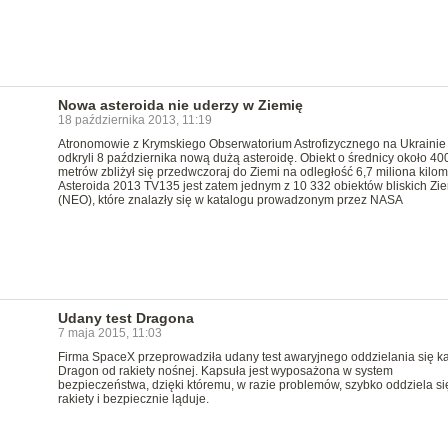
Nowa asteroida nie uderzy w Ziemię
18 października 2013, 11:19
Atronomowie z Krymskiego Obserwatorium Astrofizycznego na Ukrainie
odkryli 8 października nową dużą asteroidę. Obiekt o średnicy około 40
metrów zbliżył się przedwczoraj do Ziemi na odległość 6,7 miliona kilom
Asteroida 2013 TV135 jest zatem jednym z 10 332 obiektów bliskich Zi
(NEO), które znalazły się w katalogu prowadzonym przez NASA
Udany test Dragona
7 maja 2015, 11:03
Firma SpaceX przeprowadziła udany test awaryjnego oddzielania się k
Dragon od rakiety nośnej. Kapsuła jest wyposażona w system
bezpieczeństwa, dzięki któremu, w razie problemów, szybko oddziela si
rakiety i bezpiecznie ląduje.