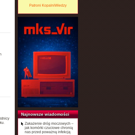
Patroni KopalniWiedzy
h
Najnowsze wiadomości
stnicy
ku.
Zakażenie dróg moczowych –
jak komórki czuciowe chronią
nas przed poważną infekcją