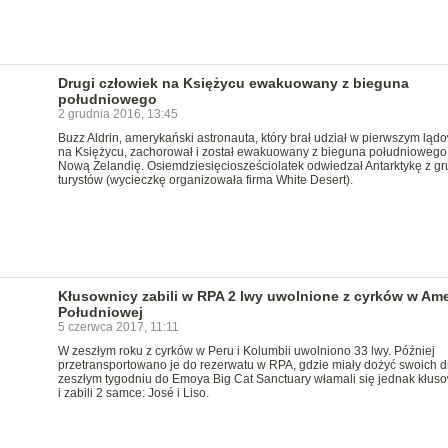
Drugi człowiek na Księżycu ewakuowany z bieguna
południowego
2 grudnia 2016, 13:45
Buzz Aldrin, amerykański astronauta, który brał udział w pierwszym ląd
na Księżycu, zachorował i został ewakuowany z bieguna południowego
Nową Zelandię. Osiemdziesięciosześciolatek odwiedzał Antarktykę z g
turystów (wycieczkę organizowała firma White Desert).
Kłusownicy zabili w RPA 2 lwy uwolnione z cyrków w Am
Południowej
5 czerwca 2017, 11:11
W zeszłym roku z cyrków w Peru i Kolumbii uwolniono 33 lwy. Później
przetransportowano je do rezerwatu w RPA, gdzie miały dożyć swoich d
zeszłym tygodniu do Emoya Big Cat Sanctuary włamali się jednak kłus
i zabili 2 samce: José i Liso.