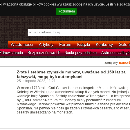
ki włączoną obsługę plików cookies wyrażasz zgodę na ich użycie. Jeśli nie zgadz
Rozumiem
Wiadomości
Artykuły
Forum
Książki
Konkursy
Galeri
Zdrowie/uroda
Bezpieczeństwo IT
Nauki przyrodnicze
Astronomia/fizyk
sortuj wg:
trafnoś
Złote i srebrne rzymskie monety, uważane od 150 lat za
fałszywki, mogą być autentykami
25 listopada 2022, 11:21
W marcu 1713 roku Carl Gustav Heraeus, Inspektor Medali Królewskiej
Kolekcji w Wiedniu, udokumentował zakup 8 złotych monet. Na jednej z
widnieje imię Sponsian. Zostały znalezione w Transylwanii, a ich sprz
był „Hof-Cammer-Rath Palm”. Monety miały pochodzić z Imperium
Rzymskiego. Jednak poważne wątpliwości budzi nieznane praktycznie 
Sponsian. Na pewno nie nosił go żaden z rzymskich cesarzy, a to wizer
cesarzy umieszczano na monetach.