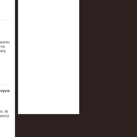
owaniu
 na
rupą
eryce
ni. W
ownicy