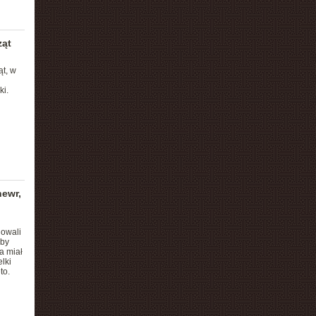
ząt
t, w
ki.
newr,
owali
 by
a miał
lki
to.