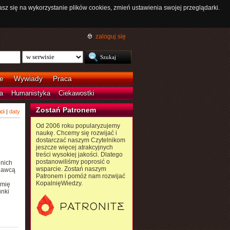
asz się na wykorzystanie plików cookies, zmień ustawienia swojej przeglądarki.
zaloguj się
e
Wywiady
Praca
a
Humanistyka
Ciekawostki
Zostań Patronem
ci
|
daty
Od 2006 roku popularyzujemy
naukę. Chcemy się rozwijać i
dostarczać naszym Czytelnikom
jeszcze więcej atrakcyjnych
treści wysokiej jakości. Dlatego
postanowiliśmy poprosić o
 nich
wsparcie. Zostań naszym
edawcą
Patronem i pomóż nam rozwijać
KopalnięWiedzy.
imię
unki