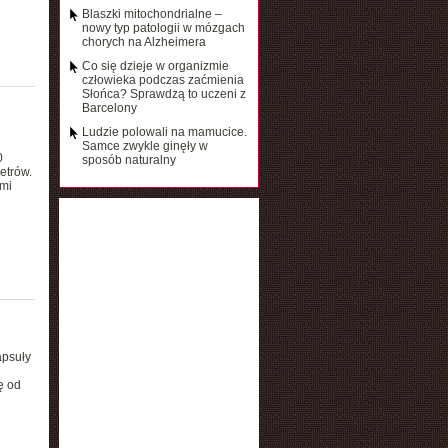
Blaszki mitochondrialne –
nowy typ patologii w mózgach
chorych na Alzheimera
Co się dzieje w organizmie
człowieka podczas zaćmienia
Słońca? Sprawdzą to uczeni z
Barcelony
Ludzie polowali na mamucice.
Samce zwykle ginęły w
0
sposób naturalny
etrów.
emi
apsuły
ę od