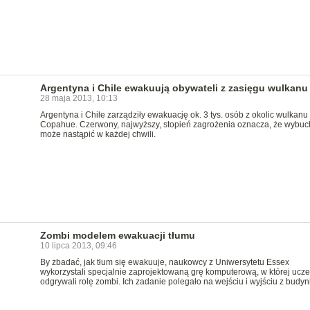
Argentyna i Chile ewakuują obywateli z zasięgu wulkanu
28 maja 2013, 10:13
Argentyna i Chile zarządziły ewakuację ok. 3 tys. osób z okolic wulkanu
Copahue. Czerwony, najwyższy, stopień zagrożenia oznacza, że wybuc
może nastąpić w każdej chwili.
Zombi modelem ewakuacji tłumu
10 lipca 2013, 09:46
By zbadać, jak tłum się ewakuuje, naukowcy z Uniwersytetu Essex
wykorzystali specjalnie zaprojektowaną grę komputerową, w której ucze
odgrywali rolę zombi. Ich zadanie polegało na wejściu i wyjściu z budyn