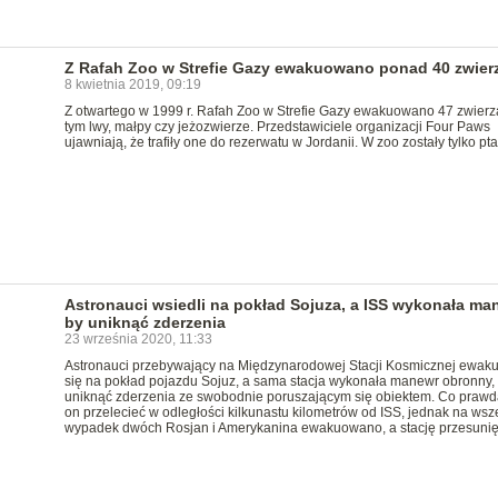
Z Rafah Zoo w Strefie Gazy ewakuowano ponad 40 zwier
8 kwietnia 2019, 09:19
Z otwartego w 1999 r. Rafah Zoo w Strefie Gazy ewakuowano 47 zwierzą
tym lwy, małpy czy jeżozwierze. Przedstawiciele organizacji Four Paws
ujawniają, że trafiły one do rezerwatu w Jordanii. W zoo zostały tylko pta
Astronauci wsiedli na pokład Sojuza, a ISS wykonała ma
by uniknąć zderzenia
23 września 2020, 11:33
Astronauci przebywający na Międzynarodowej Stacji Kosmicznej ewaku
się na pokład pojazdu Sojuz, a sama stacja wykonała manewr obronny,
uniknąć zderzenia ze swobodnie poruszającym się obiektem. Co prawd
on przelecieć w odległości kilkunastu kilometrów od ISS, jednak na wsze
wypadek dwóch Rosjan i Amerykanina ewakuowano, a stację przesunię