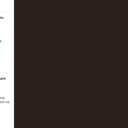
um.
e
tam
znie
ach na