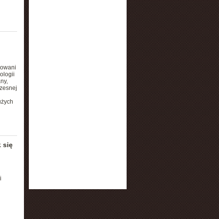
howani
ologii
ny,
czesnej
użych
 się
i