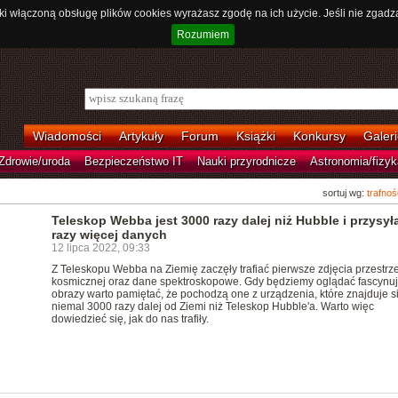
ki włączoną obsługę plików cookies wyrażasz zgodę na ich użycie. Jeśli nie zgadz
Rozumiem
Wiadomości
Artykuły
Forum
Książki
Konkursy
Galeri
Zdrowie/uroda
Bezpieczeństwo IT
Nauki przyrodnicze
Astronomia/fizyk
sortuj wg:
trafnoś
Teleskop Webba jest 3000 razy dalej niż Hubble i przysył
razy więcej danych
12 lipca 2022, 09:33
Z Teleskopu Webba na Ziemię zaczęły trafiać pierwsze zdjęcia przestrz
kosmicznej oraz dane spektroskopowe. Gdy będziemy oglądać fascynu
obrazy warto pamiętać, że pochodzą one z urządzenia, które znajduje s
niemal 3000 razy dalej od Ziemi niż Teleskop Hubble'a. Warto więc
dowiedzieć się, jak do nas trafiły.