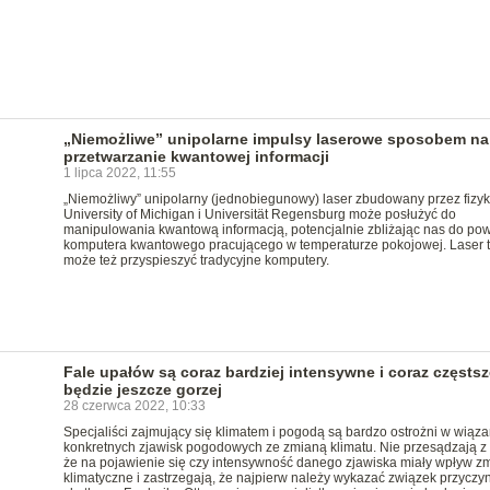
„Niemożliwe” unipolarne impulsy laserowe sposobem na
przetwarzanie kwantowej informacji
1 lipca 2022, 11:55
„Niemożliwy” unipolarny (jednobiegunowy) laser zbudowany przez fizy
University of Michigan i Universität Regensburg może posłużyć do
manipulowania kwantową informacją, potencjalnie zbliżając nas do po
komputera kwantowego pracującego w temperaturze pokojowej. Laser t
może też przyspieszyć tradycyjne komputery.
Fale upałów są coraz bardziej intensywne i coraz częstsz
będzie jeszcze gorzej
28 czerwca 2022, 10:33
Specjaliści zajmujący się klimatem i pogodą są bardzo ostrożni w wiąza
konkretnych zjawisk pogodowych ze zmianą klimatu. Nie przesądzają z 
że na pojawienie się czy intensywność danego zjawiska miały wpływ z
klimatyczne i zastrzegają, że najpierw należy wykazać związek przycz