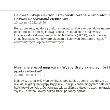
Falowa funkcja elektronu zrekonstruowana w laboratori
Pozwoli udoskonalić elektronikę
10 stycznia 2022, 16:49
Po raz pierwszy udało się zrekonstruować w laboratorium falową naturę
elektronu, jego funkcję falową Blocha. Dokonali tego naukowcy z
Uniwersytetu Kalifornijskiego w Santa Barbara (UCSB), a ich praca moż
znaleźć zastosowanie w projektowaniu kolejnych generacji urządzeń
elektronicznych i optoelektronicznych.
Nieznany epizod migracji na Wyspy Brytyjskie przyniósł 
języki celtyckie?
27 grudnia 2021, 09:11
Najnowsze analizy DNA ujawniły, że pod koniec epoki brązu doszło do
wielkiej migracji na Wyspy Brytyjskie. To w jej czasie mogły tam ostatec
trafić języki celtyckie. Dotychczas wiedzieliśmy o dwóch dużych migracj
Wyspy. Teraz naukowcy odkryli trzeci podobny epizod.