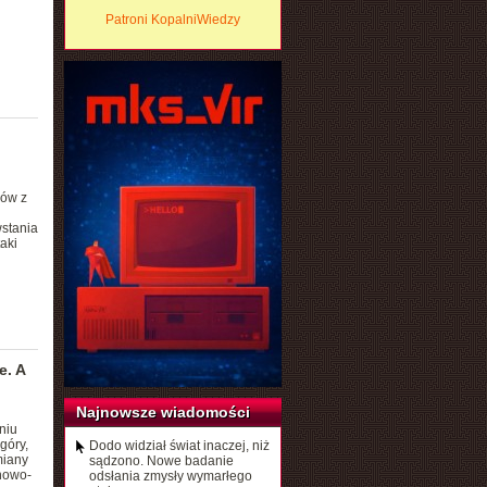
Patroni KopalniWiedzy
ków z
wstania
aki
e. A
Najnowsze wiadomości
niu
góry,
Dodo widział świat inaczej, niż
miany
sądzono. Nowe badanie
ynowo-
odsłania zmysły wymarłego