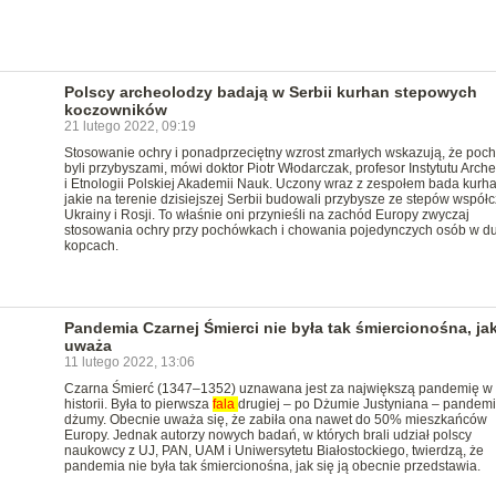
Polscy archeolodzy badają w Serbii kurhan stepowych
koczowników
21 lutego 2022, 09:19
Stosowanie ochry i ponadprzeciętny wzrost zmarłych wskazują, że poc
byli przybyszami, mówi doktor Piotr Włodarczak, profesor Instytutu Arche
i Etnologii Polskiej Akademii Nauk. Uczony wraz z zespołem bada kurha
jakie na terenie dzisiejszej Serbii budowali przybysze ze stepów współ
Ukrainy i Rosji. To właśnie oni przynieśli na zachód Europy zwyczaj
stosowania ochry przy pochówkach i chowania pojedynczych osób w d
kopcach.
Pandemia Czarnej Śmierci nie była tak śmiercionośna, jak
uważa
11 lutego 2022, 13:06
Czarna Śmierć (1347–1352) uznawana jest za największą pandemię w
historii. Była to pierwsza
fala
drugiej – po Dżumie Justyniana – pandemi
dżumy. Obecnie uważa się, że zabiła ona nawet do 50% mieszkańców
Europy. Jednak autorzy nowych badań, w których brali udział polscy
naukowcy z UJ, PAN, UAM i Uniwersytetu Białostockiego, twierdzą, że
pandemia nie była tak śmiercionośna, jak się ją obecnie przedstawia.