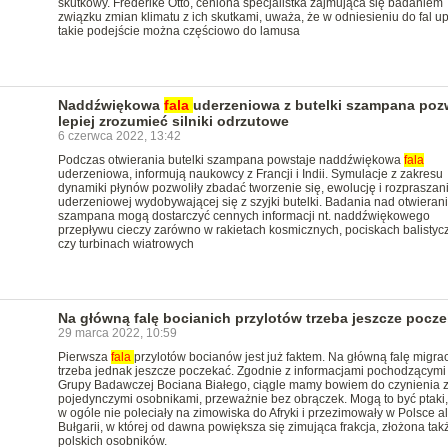
skutkowy. Frederike Otto, ceniona specjalistka zajmująca się badaniem
związku zmian klimatu z ich skutkami, uważa, że w odniesieniu do fal u
takie podejście można częściowo do lamusa
Naddźwiękowa
fala
uderzeniowa z butelki szampana poz
lepiej zrozumieć silniki odrzutowe
6 czerwca 2022, 13:42
Podczas otwierania butelki szampana powstaje naddźwiękowa
fala
uderzeniowa, informują naukowcy z Francji i Indii. Symulacje z zakresu
dynamiki płynów pozwoliły zbadać tworzenie się, ewolucję i rozpraszanie
uderzeniowej wydobywającej się z szyjki butelki. Badania nad otwieran
szampana mogą dostarczyć cennych informacji nt. naddźwiękowego
przepływu cieczy zarówno w rakietach kosmicznych, pociskach balistyc
czy turbinach wiatrowych
Na główną falę bocianich przylotów trzeba jeszcze pocz
29 marca 2022, 10:59
Pierwsza
fala
przylotów bocianów jest już faktem. Na główną falę migrac
trzeba jednak jeszcze poczekać. Zgodnie z informacjami pochodzącymi
Grupy Badawczej Bociana Białego, ciągle mamy bowiem do czynienia 
pojedynczymi osobnikami, przeważnie bez obrączek. Mogą to być ptaki,
w ogóle nie poleciały na zimowiska do Afryki i przezimowały w Polsce a
Bułgarii, w której od dawna powiększa się zimująca frakcja, złożona tak
polskich osobników.