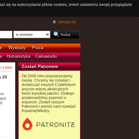
asz się na wykorzystanie plików cookies, zmień ustawienia swojej przeglądarki.
zaloguj się
e
Wywiady
Praca
a
Humanistyka
Ciekawostki
Zostań Patronem
ci
|
daty
Od 2006 roku popularyzujemy
a 20
naukę. Chcemy się rozwijać i
dostarczać naszym Czytelnikom
jeszcze więcej atrakcyjnych
treści wysokiej jakości. Dlatego
eni
postanowiliśmy poprosić o
jące
wsparcie. Zostań naszym
ię
Patronem i pomóż nam rozwijać
KopalnięWiedzy.