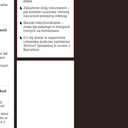
ptaka
pałów
Zakażenie dróg moczowych –
jak komórki czuciowe chronią
nas przed poważną infekcją
Blaszki mitochondrialne –
nowy typ patologii w mózgach
woli
chorych na Alzheimera
Co się dzieje w organizmie
człowieka podczas zaćmienia
Słońca? Sprawdzą to uczeni z
Barcelony
 fali
iem
znych
ekać
ji
 od
z
 które
lbo w
że z