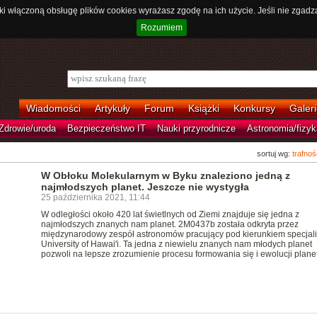
ki włączoną obsługę plików cookies wyrażasz zgodę na ich użycie. Jeśli nie zgadz
Rozumiem
Wiadomości
Artykuły
Forum
Książki
Konkursy
Galeri
Zdrowie/uroda
Bezpieczeństwo IT
Nauki przyrodnicze
Astronomia/fizyk
sortuj wg:
trafnoś
W Obłoku Molekularnym w Byku znaleziono jedną z
najmłodszych planet. Jeszcze nie wystygła
25 października 2021, 11:44
W odległości około 420 lat świetlnych od Ziemi znajduje się jedna z
najmłodszych znanych nam planet. 2M0437b została odkryta przez
międzynarodowy zespół astronomów pracujący pod kierunkiem specjali
University of Hawai'i. Ta jedna z niewielu znanych nam młodych planet
pozwoli na lepsze zrozumienie procesu formowania się i ewolucji planet