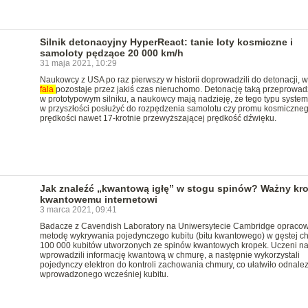
Silnik detonacyjny HyperReact: tanie loty kosmiczne i
samoloty pędzące 20 000 km/h
31 maja 2021, 10:29
Naukowcy z USA po raz pierwszy w historii doprowadzili do detonacji, w 
fala
pozostaje przez jakiś czas nieruchomo. Detonację taką przeprowa
w prototypowym silniku, a naukowcy mają nadzieję, że tego typu syste
w przyszłości posłużyć do rozpędzenia samolotu czy promu kosmiczne
prędkości nawet 17-krotnie przewyższającej prędkość dźwięku.
Jak znaleźć „kwantową igłę” w stogu spinów? Ważny kr
kwantowemu internetowi
3 marca 2021, 09:41
Badacze z Cavendish Laboratory na Uniwersytecie Cambridge opracow
metodę wykrywania pojedynczego kubitu (bitu kwantowego) w gęstej c
100 000 kubitów utworzonych ze spinów kwantowych kropek. Uczeni na
wprowadzili informację kwantową w chmurę, a następnie wykorzystali
pojedynczy elektron do kontroli zachowania chmury, co ułatwiło odnalez
wprowadzonego wcześniej kubitu.