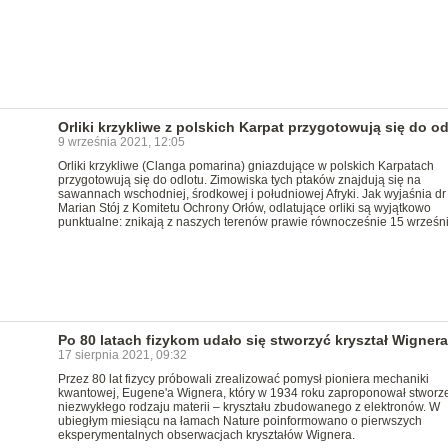
Orliki krzykliwe z polskich Karpat przygotowują się do o
9 września 2021, 12:05
Orliki krzykliwe (Clanga pomarina) gniazdujące w polskich Karpatach
przygotowują się do odlotu. Zimowiska tych ptaków znajdują się na
sawannach wschodniej, środkowej i południowej Afryki. Jak wyjaśnia dr
Marian Stój z Komitetu Ochrony Orłów, odlatujące orliki są wyjątkowo
punktualne: znikają z naszych terenów prawie równocześnie 15 wrześni
Po 80 latach fizykom udało się stworzyć kryształ Wignera
17 sierpnia 2021, 09:32
Przez 80 lat fizycy próbowali zrealizować pomysł pioniera mechaniki
kwantowej, Eugene'a Wignera, który w 1934 roku zaproponował stworz
niezwykłego rodzaju materii – kryształu zbudowanego z elektronów. W
ubiegłym miesiącu na łamach Nature poinformowano o pierwszych
eksperymentalnych obserwacjach kryształów Wignera.