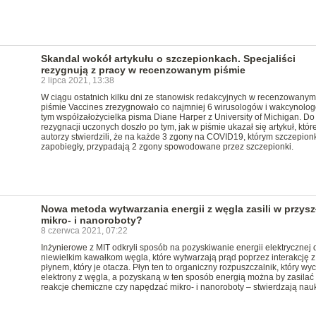
Skandal wokół artykułu o szczepionkach. Specjaliści
rezygnują z pracy w recenzowanym piśmie
2 lipca 2021, 13:38
W ciągu ostatnich kilku dni ze stanowisk redakcyjnych w recenzowanym
piśmie Vaccines zrezygnowało co najmniej 6 wirusologów i wakcynolog
tym współzałożycielka pisma Diane Harper z University of Michigan. Do
rezygnacji uczonych doszło po tym, jak w piśmie ukazał się artykuł, któr
autorzy stwierdzili, że na każde 3 zgony na COVID19, którym szczepionk
zapobiegły, przypadają 2 zgony spowodowane przez szczepionki.
Nowa metoda wytwarzania energii z węgla zasili w przysz
mikro- i nanoroboty?
8 czerwca 2021, 07:22
Inżynierowe z MIT odkryli sposób na pozyskiwanie energii elektrycznej d
niewielkim kawałkom węgla, które wytwarzają prąd poprzez interakcję z
płynem, który je otacza. Płyn ten to organiczny rozpuszczalnik, który wy
elektrony z węgla, a pozyskaną w ten sposób energią można by zasilać
reakcje chemiczne czy napędzać mikro- i nanoroboty – stwierdzają nau