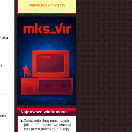
Patroni KopalniWiedzy
dlotu
a.
Najnowsze wiadomości
enie
Zakażenie dróg moczowych –
jak komórki czuciowe chronią
nas przed poważną infekcją