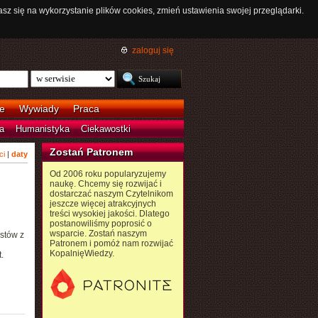
asz się na wykorzystanie plików cookies, zmień ustawienia swojej przeglądarki.
zaloguj się
e
Wywiady
Praca
a
Humanistyka
Ciekawostki
Zostań Patronem
ci
|
daty
Od 2006 roku popularyzujemy
naukę. Chcemy się rozwijać i
dostarczać naszym Czytelnikom
jeszcze więcej atrakcyjnych
treści wysokiej jakości. Dlatego
postanowiliśmy poprosić o
wsparcie. Zostań naszym
stów z
Patronem i pomóż nam rozwijać
KopalnięWiedzy.
.