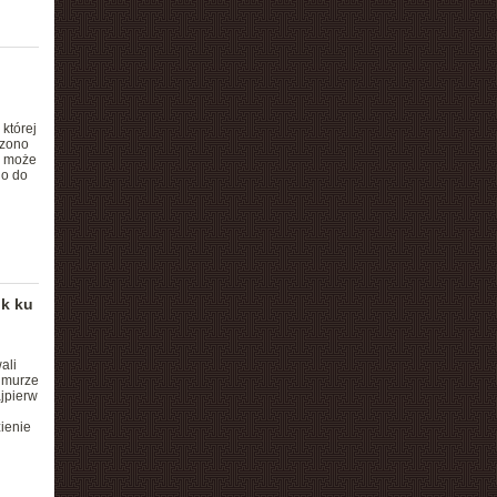
której
dzono
m może
go do
ok ku
ali
hmurze
jpierw
ienie