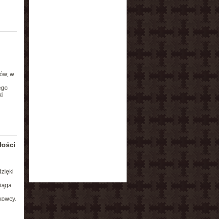
ów, w
ego
i
łości
zięki
ciąga
kowcy.