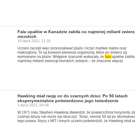
Fala upałów w Kanadzie zabiła co najmniej miliard zwierz
morskich
16 lipca 2021, 11:35
Uczeni zaczęli więc przeszukiwać plaże i liczyć martwe małże oraz
makroglony. To są bowiem pierwsze organizmy, które po śmierci są
wymywane na plaże. Wstępne szacunki wykazały, że
fala
upałów zabiła.
najmniej miliard zwierząt morskich, kolejne – że znacznie więcej.
Hawking miał rację co do czarnych dziur. Po 50 latach
eksperymentalnie potwierdzono jego twierdzenie
5 lipca 2021, 04:08
W 1971 roku Stephen Hawking stwierdził, że powierzchnia horyzontu z
czarnej dziury nie może się skurczyć. Teraz, niemal 50 lat po sformułow
tego prawa, fizycy z MIT i innych uczelni potwierdzili, że Hawking miał ra