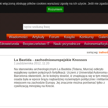
ki włączoną obsługę plików cookies wyrażasz zgodę na ich użycie. Jeśli nie zgadz
Rozumiem
Wiadomości
Artykuły
Forum
Książki
Konkursy
Galeri
Zdrowie/uroda
Bezpieczeństwo IT
Nauki przyrodnicze
Astronomia/fizyk
sortuj wg:
trafnoś
La Bastida - zachodnioeuropejskie Knossos
1 października 2012, 11:20
Na stanowisku archeologicznym La Bastida (Totana, Murcia) odkryto
wyjątkowy system potężnych fortyfikacji. Uczeni z Universitat Autonoma
Barcelona stwierdzili, że to kolejny dowód, iż znajdująca się w tym miej
osada była w epoce brązu najbardziej rozwiniętym politycznie i militarni
miejscem na zachodzie Europy. Jej znacznie można porównać tylko z
cywilizacją minojską na Krecie.