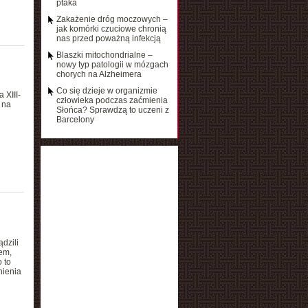
ptaka
Zakażenie dróg moczowych –
jak komórki czuciowe chronią
nas przed poważną infekcją
Blaszki mitochondrialne –
nowy typ patologii w mózgach
chorych na Alzheimera
Co się dzieje w organizmie
 XIII-
człowieka podczas zaćmienia
 na
Słońca? Sprawdzą to uczeni z
Barcelony
dzili
em,
 to
nienia