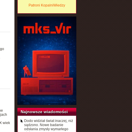
Patroni KopalniWiedzy
ego
.
ne
Najnowsze wiadomości
cjach
Dodo widział świat inaczej, niż
X wiek
sądzono. Nowe badanie
odsłania zmysły wymarłego