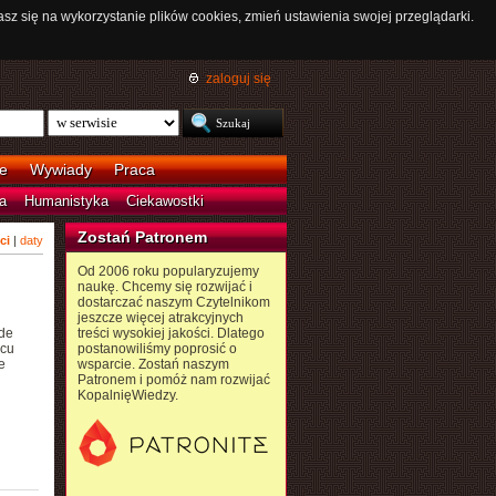
asz się na wykorzystanie plików cookies, zmień ustawienia swojej przeglądarki.
zaloguj się
e
Wywiady
Praca
a
Humanistyka
Ciekawostki
Zostań Patronem
ci
|
daty
Od 2006 roku popularyzujemy
naukę. Chcemy się rozwijać i
dostarczać naszym Czytelnikom
jeszcze więcej atrakcyjnych
 de
treści wysokiej jakości. Dlatego
scu
postanowiliśmy poprosić o
e
wsparcie. Zostań naszym
Patronem i pomóż nam rozwijać
KopalnięWiedzy.