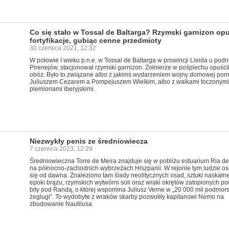
Co się stało w Tossal de Baltarga? Rzymski garnizon opu
fortyfikacje, gubiąc cenne przedmioty
30 czerwca 2021, 12:32
W połowie I wieku p.n.e. w Tossal de Baltarga w prowincji Lleida u pod
Pirenejów, stacjonował rzymski garnizon. Żołnierze w pośpiechu opuścil
obóz. Było to związane albo z jakimś wydarzeniem wojny domowej pom
Juliuszem Cezarem a Pompejuszem Wielkim, albo z walkami toczonymi
plemionami iberyjskimi.
Niezwykły penis ze średniowiecza
7 czerwca 2023, 12:29
Średniowieczna Torre de Meira znajduje się w pobliżu estuarium Ria de
na północno-zachodnich wybrzeżach Hiszpanii. W rejonie tym ludzie osi
się od dawna. Znaleziono tam ślady neolitycznych osad, sztuki naskalne
epoki brązu, rzymskich wytwórni soli oraz wraki okrętów zatopionych p
bity pod Randą, o której wspomina Juliusz Verne w „20 000 mil podmors
żeglugi”. To wydobyte z wraków skarby pozwoliły kapitanowi Nemo na
zbudowanie Nautilusa