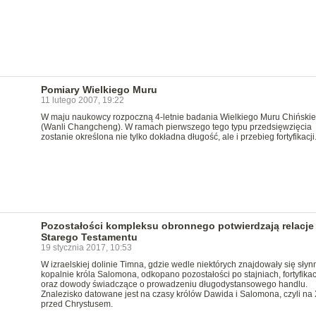
Pomiary Wielkiego Muru
11 lutego 2007, 19:22
W maju naukowcy rozpoczną 4-letnie badania Wielkiego Muru Chiński
(Wanli Changcheng). W ramach pierwszego tego typu przedsięwzięcia
zostanie określona nie tylko dokładna długość, ale i przebieg fortyfikacji
Pozostałości kompleksu obronnego potwierdzają relacje
Starego Testamentu
19 stycznia 2017, 10:53
W izraelskiej dolinie Timna, gdzie wedle niektórych znajdowały się słyn
kopalnie króla Salomona, odkopano pozostałości po stajniach, fortyfika
oraz dowody świadczące o prowadzeniu długodystansowego handlu.
Znalezisko datowane jest na czasy królów Dawida i Salomona, czyli na 
przed Chrystusem.