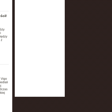
ścił
nóży
i
iędzy
 z
 Vigo
edlali
j
odczas
kiej