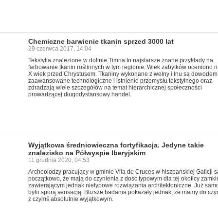
Chemiczne barwienie tkanin sprzed 3000 lat
29 czerwca 2017, 14:04
Tekstylia znalezione w dolinie Timna to najstarsze znane przykłady na
farbowanie tkanin roślinnych w tym regionie. Wiek zabytków oceniono na
X wiek przed Chrystusem. Tkaniny wykonane z wełny i lnu są dowodem
zaawansowane technologiczne i istnienie przemysłu tekstylnego oraz
zdradzają wiele szczegółów na temat hierarchicznej społeczności
prowadzącej długodystansowy handel.
Wyjątkowa średniowieczna fortyfikacja. Jedyne takie
znalezisko na Półwyspie Iberyjskim
11 grudnia 2020, 04:53
Archeolodzy pracujący w gminie Vila de Cruces w hiszpańskiej Galicji są
początkowo, że mają do czynienia z dość typowym dla tej okolicy zamki
zawierającym jednak nietypowe rozwiązania architektoniczne. Już samo
było sporą sensacją. Bliższe badania pokazały jednak, że mamy do czy
z czymś absolutnie wyjątkowym.