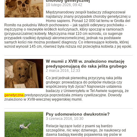
choroby genetycznej
10 lutego 2026, 09:42
Międzynarodowy zespół badaczy zdiagnozował
najstarszy znany przypadek choroby genetycznej u
Homo sapiens. Ponad 12 000 lat temu w Grotta del
Romito na południu Włoch pochowano – jak sądzili odkrywcy pochówku –
mężczyznę o niezwykle krótkich kończynach, który spoczął w ramionach
(przypuszczalnie) kobiety. Mężczyzna miał 110 cm wzrostu, co sugeruje
przypadek rzadkiej dysplazji akromezomelicznej, jednak na podstawie
samych kości nie można postawić diagnozy. Co interesujące kobieta, której
wzrost wynosił 145 cm, również była niższa niż przeciętna kobieta z jej epoki.
W mumii z XVIII w. znaleziono mutację
predysponującą do raka jelita grubego
2 marca 2016, 12:33
Co jest jednak pierwotną przyczyną raka jelita
grubego: prowadząca do polipów mutacja czy
współczesny tryb życia? Najnowsze ustalenia
badaczy z Uniwersytetu w Tel Awiwie sugerują, że
genetyczna
predyspozycja poprzedzała zmiany cywilizacyjne. Dowody
znaleziono w XVIII-wiecznej węgierskiej mumii.
Psy udomowiono dwukrotnie?
3 czerwca 2016, 10:30
Relacje łączące ludzi z psami są bardzo
szczególne, nic więc dziwnego, że naukowcy od
dawna badają kwestię pojawienia się psów w