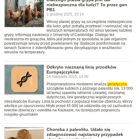
niebezpieczna dla ludzi? To przez gen
PB1
2 grudnia 2025, 10:14
Wirusy ptasiej grypy są szczególnie niebezpieczne
dla ludzi, gdyż potrafią przetrwać i namnażać się w
wyższych temperaturach niż wirus typowej ludzkiej
grypy, informują naukowcy z University of Cambridge. Dlatego też
niestraszna im gorączka, która jest jednym ze sposobów, w jaki organizm
powstrzymuje wirusy przed powielaniem się. Badacze poinformowali na
łamach Science o zidentyfikowaniu genu decydującego o wrażliwości
wirusów na temperatury.
Odkryto nieznaną linię przodków
Europejczyków
16 listopada 2015, 14:00
Przeprowadzona niedawno analiza
genetyczna
szczątków ludzkich z późnego paleolitu (ok. 13 000
lat temu) ujawniła istnienie czwartej, nieznanej
dotychczas, linii genetycznej współczesnych
mieszkańców Europy. Linia ta pochodzi z populacji łowców-zbieraczy, którzy
wkrótce po opuszczeniu Afryki przed 45 000 lat oddzieliła się od zachodnich
łowców-zbieraczy i osiedliła na Kaukazie, na dzisiejszym pograniczu
rosyjsko-gruzińskim
Choroba z paleolitu. Udało się
zdiagnozować najstarszy przypadek