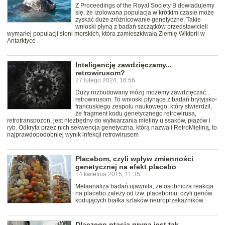
Z Proceedings of the Royal Society B dowiadujemy
się, że izolowana populacja w krótkim czasie może
zyskać duże zróżnicowanie genetyczne. Takie
wnioski płyną z badań szczątków przedstawicieli
wymarłej populacji słoni morskich, która zamieszkiwała Ziemię Wiktorii w
Antarktyce
Inteligencję zawdzięczamy...
retrowirusom?
27 lutego 2024, 16:56
Duży rozbudowany mózg możemy zawdzięczać...
retrowirusom. To wnioski płynące z badań brytyjsko-
francuskiego zespołu naukowego, który stwierdził,
że fragment kodu genetycznego retrowirusa,
retrotranspozon, jest niezbędny do wytwarzania mieliny u ssaków, płazów i
ryb. Odkryta przez nich sekwencja genetyczna, którą nazwali RetroMieliną, to
najprawdopodobniej wynik infekcji retrowirusem
Placebom, czyli wpływ zmienności
genetycznej na efekt placebo
14 kwietnia 2015, 11:35
Metaanaliza badań ujawniła, że osobnicza reakcja
na placebo zależy od tzw. placebomu, czyli genów
kodujących białka szlaków neuroprzekaźników.
Dlaczego ptasia grypa jest tak