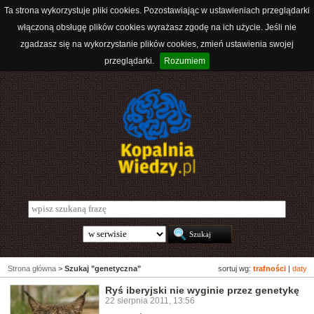
Ta strona wykorzystuje pliki cookies. Pozostawiając w ustawieniach przeglądarki
włączoną obsługę plików cookies wyrażasz zgodę na ich użycie. Jeśli nie
zgadzasz się na wykorzystanie plików cookies, zmień ustawienia swojej
przeglądarki.
Rozumiem
Strona główna
>
Szukaj "genetyczna"
sortuj wg:
trafności
|
daty
Ryś iberyjski nie wyginie przez genetykę
22 sierpnia 2011, 13:56