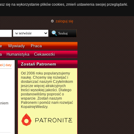
asz się na wykorzystanie plików cookies, zmień ustawienia swojej przeglądarki.
zaloguj się
e
Wywiady
Praca
a
Humanistyka
Ciekawostki
Zostań Patronem
ci
|
daty
Od 2006 roku popularyzujemy
naukę. Chcemy się rozwijać i
dostarczać naszym Czytelnikom
jeszcze więcej atrakcyjnych
treści wysokiej jakości. Dlatego
postanowiliśmy poprosić o
wsparcie. Zostań naszym
Patronem i pomóż nam rozwijać
aniem
KopalnięWiedzy.