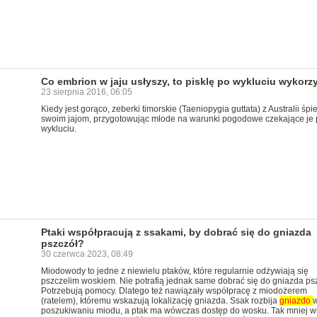
Co embrion w jaju usłyszy, to pisklę po wykluciu wykorz
23 sierpnia 2016, 06:05
Kiedy jest gorąco, zeberki timorskie (Taeniopygia guttata) z Australii śp
swoim jajom, przygotowując młode na warunki pogodowe czekające je 
wykluciu.
Ptaki współpracują z ssakami, by dobrać się do gniazda
pszczół?
30 czerwca 2023, 08:49
Miodowody to jedne z niewielu ptaków, które regularnie odżywiają się
pszczelim woskiem. Nie potrafią jednak same dobrać się do gniazda psz
Potrzebują pomocy. Dlatego też nawiązały współpracę z miodożerem
(ratelem), któremu wskazują lokalizację gniazda. Ssak rozbija
gniazdo
poszukiwaniu miodu, a ptak ma wówczas dostęp do wosku. Tak mniej w