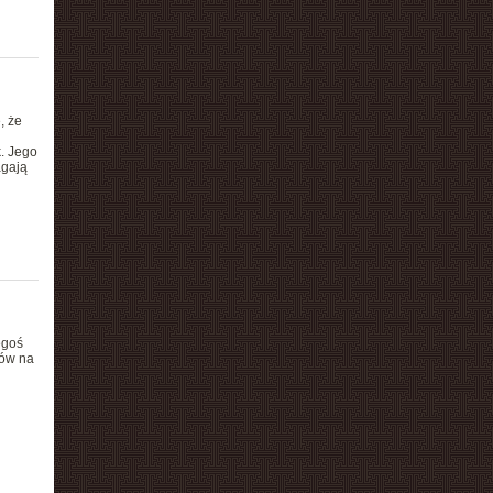
, że
k. Jego
agają
egoś
ków na