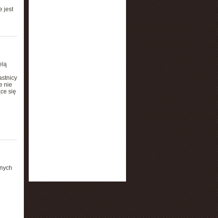
 jest
elą
astnicy
e nie
ce się
nnych