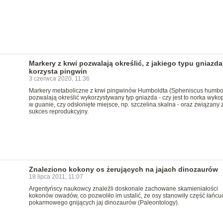
Markery z krwi pozwalają określić, z jakiego typu gniazda
korzysta pingwin
3 czerwca 2020, 11:36
Markery metaboliczne z krwi pingwinów Humboldta (Spheniscus humbol
pozwalają określić wykorzystywany typ gniazda - czy jest to norka wyk
w guanie, czy odsłonięte miejsce, np. szczelina skalna - oraz związany 
sukces reprodukcyjny.
Znaleziono kokony os żerujących na jajach dinozaurów
18 lipca 2011, 11:07
Argentyńscy naukowcy znaleźli doskonale zachowane skamieniałości
kokonów owadów, co pozwoliło im ustalić, że osy stanowiły część łańcu
pokarmowego gnijących jaj dinozaurów (Paleontology).