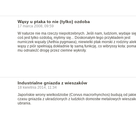
Wąsy u ptaka to nie (tylko) ozdoba
17 marca 2008, 09:59
W naturze nie ma rzeczy niepotrzebnych. Jeśli nam, ludziom, wydaje się
coś jest tylko ozdobą, mylimy się... Doskonałym tego przykładem jest
nurniczek wąsaty (Aethia pygmaea), niewielki ptak morski z rodziny ale
wąsy z piór spełniają dokładnie tę samą funkcję, co wibryssy kota: pom
mu odnaleźć drogę przez ciemne wykroty.
Industrialne gniazda z wieszaków
18 kwietnia 2014, 11:34
Japońskie wrony wielkodziobe (Corvus macrorhynchos) budują od jaki
czasu gniazda z ukradzionych z ludzkich domostw metalowych wiesza
ubrania.