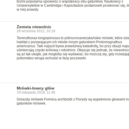
brzmi popularna opowieść o współpracy obu gatunków. Naukowcy z
Uniwersytetów w Cambridge i Kapsztadzie postanowili przekonać się, ile
w niej prawdy.
Zemsta niewolnic
28 września 2012, 10:18
Temnothorax longispinosus to północnoamerykańskie mrówki, które dzi
habitat z porywającym ich młode innym gatunkiem Protomognathus
americanus. Taki najazd bywa prawdziwą katastrofą, bo przy okazji nap
uśmiercają często królową i robotnice. Okazuje się jednak, że niewolnic
są aż tak uległe, jak mogłoby się wydawać, bo mszczą się, gdy rozwijają
potomstwo wroga wchodzi w fazę poczwarki.
Mrówki-łowcy głów
19 listopada 2018, 11:46
Gniazda mrówek Formica archboldi z Florydy są wypełnione głowami i
gatunków mrówek.