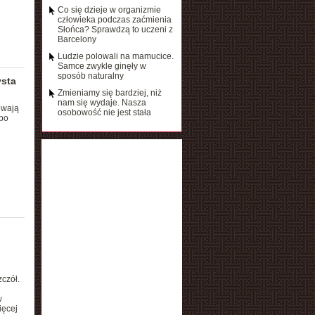
Co się dzieje w organizmie
człowieka podczas zaćmienia
Słońca? Sprawdzą to uczeni z
Barcelony
Ludzie polowali na mamucice.
Samce zwykle ginęły w
sposób naturalny
ysta
Zmieniamy się bardziej, niż
nam się wydaje. Nasza
iewają
osobowość nie jest stała
po
czół.
w
ięcej