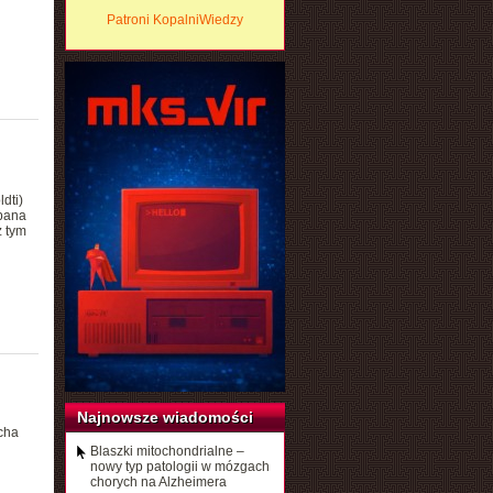
Patroni KopalniWiedzy
dti)
opana
z tym
Najnowsze wiadomości
cha
Blaszki mitochondrialne –
nowy typ patologii w mózgach
chorych na Alzheimera