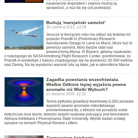
naukowców dogmatem i zawsze można ją
sprawdzać, a nuż da się coś podważyć.
Budują 'marsjański samolot'
30 czerwca 2015, 13:29
Jeszcze w bieżącym roku ma odbyć się testowy lot
pojazdu Prandtl-m (Preliminary Research
Aerodynamic Design to Land on Mars). Może być to
pierwszy samolot, który będzie latał nad
powierzchnią Marsa. Al Bowers, główny naukowiec
z należącego do NASA Armstrong Flight Research Center, poinformował, że
Prandtl-m wystartuje z balonu znajdującego się na wysokości 30 000 metrów
nad Ziemią. Na tej wysokości warunki lotu są takie, jak w atmosferze Marsa.
Zagadka powstania wszechświata.
Wielkie Odbicie lepiej wyjaśnia pewne
anomalie niż Wielki Wybuch?
21 sierpnia 2020, 12:32
Teoria pętlowej grawitacji kwantowej (LQG) pozwala
wyjaśnić pewne anomalie mikrofalowego
promieniowania tła, z którymi nie poradziły sobie
dotychczas inne teorie, twierdzi zespół naukowy pracujący pod kierunkiem
Abhaya Ashtekara z Pennsylvania State University. Wyniki badań zostały
opisane na łamach Physical Review Letters.
Zawracające ściskanie