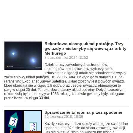
Rekordowo ciasny układ potrójny. Trzy
gwiazdy zmieściłyby się wewnątrz orbity
Merkurego
8 października 2024, 11:52
Dzięki pracy zawodowych astronomów,
astronomów-amatorów oraz wykorzystaniu
sztucznej inteligencji udało się odnaleźć niezwykły
zaćmieniowy układ potrójny TIC 290061484. Odkryto go w danych z TESS
(Transiting Exoplanet Survey Satellite). Układ złożony jest z dwóch gwiazd,
które obiegają się w ciągu 1,8 doby, oraz trzeciej gwiazdy, obiegającej tę
parę w ciągu 25 dni. To rekordowo ciasny układ potrójny. Dotychczasowym
rekordzistą był ten odkryty w 1956 roku, gdzie dwie gwiazdy były obiegane
przez trzecią w ciągu 33 dni.
Sprawdzanie Einsteina przez spadanie
20 czerwca 2010, 10:39
Każdy z nas wynosi ze szkoły wiedzę, że swobodne
spadania nie różni się od stanu zerowej grawitacji.
Jak się okazuje, szkolna wiedza nie jest dla