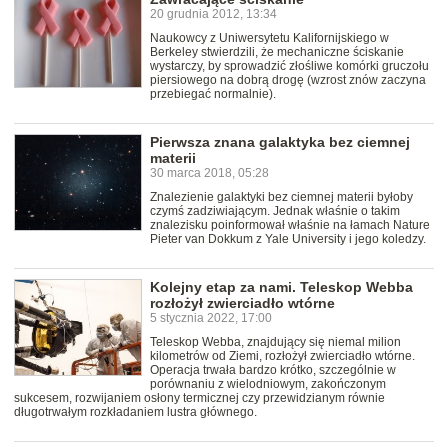
20 grudnia 2012, 13:34
Naukowcy z Uniwersytetu Kalifornijskiego w
Berkeley stwierdzili, że mechaniczne ściskanie
wystarczy, by sprowadzić złośliwe komórki gruczołu
piersiowego na dobrą drogę (wzrost znów zaczyna
przebiegać normalnie).
Pierwsza znana galaktyka bez ciemnej
materii
30 marca 2018, 05:28
Znalezienie galaktyki bez ciemnej materii byłoby
czymś zadziwiającym. Jednak właśnie o takim
znalezisku poinformował właśnie na łamach Nature
Pieter van Dokkum z Yale University i jego koledzy.
Kolejny etap za nami. Teleskop Webba
rozłożył zwierciadło wtórne
5 stycznia 2022, 17:00
Teleskop Webba, znajdujący się niemal milion
kilometrów od Ziemi, rozłożył zwierciadło wtórne.
Operacja trwała bardzo krótko, szczególnie w
porównaniu z wielodniowym, zakończonym
sukcesem, rozwijaniem osłony termicznej czy przewidzianym równie
długotrwałym rozkładaniem lustra głównego.