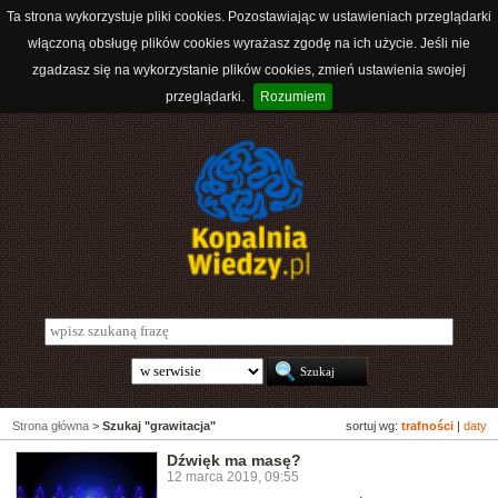
Ta strona wykorzystuje pliki cookies. Pozostawiając w ustawieniach przeglądarki
włączoną obsługę plików cookies wyrażasz zgodę na ich użycie. Jeśli nie
zgadzasz się na wykorzystanie plików cookies, zmień ustawienia swojej
przeglądarki.
Rozumiem
Strona główna
>
Szukaj "grawitacja"
sortuj wg:
trafności
|
daty
Dźwięk ma masę?
12 marca 2019, 09:55