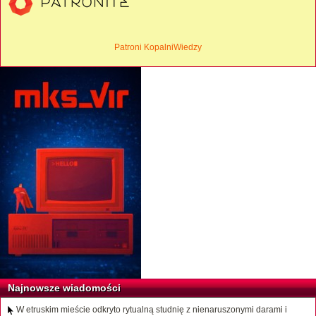
Patroni KopalniWiedzy
Najnowsze wiadomości
W etruskim mieście odkryto rytualną studnię z nienaruszonymi darami i