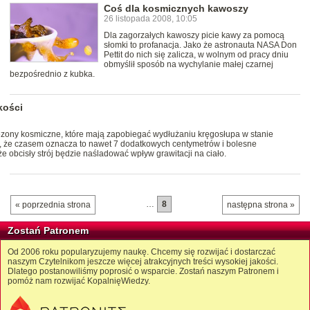
Coś dla kosmicznych kawoszy
26 listopada 2008, 10:05
Dla zagorzałych kawoszy picie kawy za pomocą
słomki to profanacja. Jako że astronauta NASA Don
Pettit do nich się zalicza, w wolnym od pracy dniu
obmyślił sposób na wychylanie małej czarnej
bezpośrednio z kubka.
kości
ny kosmiczne, które mają zapobiegać wydłużaniu kręgosłupa w stanie
ą, że czasem oznacza to nawet 7 dodatkowych centymetrów i bolesne
e obcisły strój będzie naśladować wpływ grawitacji na ciało.
…
8
« poprzednia strona
następna strona »
Zostań Patronem
Od 2006 roku popularyzujemy naukę. Chcemy się rozwijać i dostarczać
naszym Czytelnikom jeszcze więcej atrakcyjnych treści wysokiej jakości.
Dlatego postanowiliśmy poprosić o wsparcie. Zostań naszym Patronem i
pomóż nam rozwijać KopalnięWiedzy.