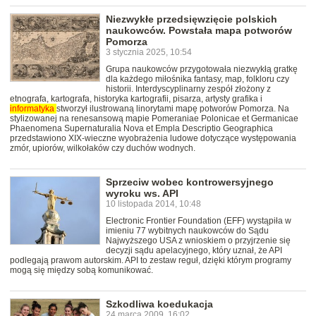
Niezwykłe przedsięwzięcie polskich
naukowców. Powstała mapa potworów
Pomorza
3 stycznia 2025, 10:54
Grupa naukowców przygotowała niezwykłą gratkę
dla każdego miłośnika fantasy, map, folkloru czy
historii. Interdyscyplinarny zespół złożony z
etnografa, kartografa, historyka kartografii, pisarza, artysty grafika i
informatyka
stworzył ilustrowaną linorytami mapę potworów Pomorza. Na
stylizowanej na renesansową mapie Pomeraniae Polonicae et Germanicae
Phaenomena Supernaturalia Nova et Empla Descriptio Geographica
przedstawiono XIX-wieczne wyobrażenia ludowe dotyczące występowania
zmór, upiorów, wilkołaków czy duchów wodnych.
Sprzeciw wobec kontrowersyjnego
wyroku ws. API
10 listopada 2014, 10:48
Electronic Frontier Foundation (EFF) wystąpiła w
imieniu 77 wybitnych naukowców do Sądu
Najwyższego USA z wnioskiem o przyjrzenie się
decyzji sądu apelacyjnego, który uznał, że API
podlegają prawom autorskim. API to zestaw reguł, dzięki którym programy
mogą się między sobą komunikować.
Szkodliwa koedukacja
24 marca 2009, 16:02