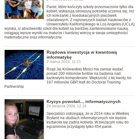
Panie, które kończyły szkoły przeznaczone tylko dla
kobiet, wykazują silniejszą potrzebę uczenia się, niż
ich koleżanki z koedukacyjnych placówek
oświatowych. Z najnowszych badań naukowców z
Uniwersytetu Kalifornijskiego w Los Angeles (UCLA)
wynika, iż absolwentki szkół dla kobiet są bardziej zainteresowane nauką,
osiągają lepsze wyniki na maturze i bardziej wierzą w swoje umiejętności
matematyczne oraz informatyczne.
Rządowa inwestycja w kwantową
informatykę
2 marca 2016, 11:21
Rząd Jej Królewskiej Mości ma zamiar wydać
ponad 200 milionów funtów na badania nad
kantowymi komputerami. Większość z tej kwoty, bo
167 milionów GBP, trafi do Doctoral Training
Partnership
Kryzys powołań... informatycznych
24 sierpnia 2009, 12:16
Specjaliści ostrzegają, że w 2014 roku w Wielkiej
Brytanii na studiach informatycznych nie będzie
kształciła się żadna kobieta. W bieżącym roku do
egzaminów przystąpiły tylko 454 panie.