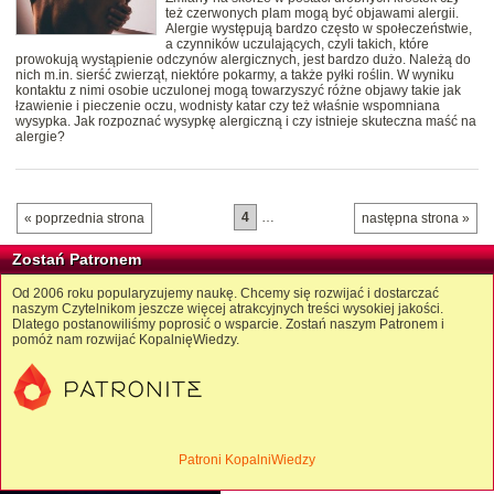
też czerwonych plam mogą być objawami alergii.
Alergie występują bardzo często w społeczeństwie,
a czynników uczulających, czyli takich, które
prowokują wystąpienie odczynów alergicznych, jest bardzo dużo. Należą do
nich m.in. sierść zwierząt, niektóre pokarmy, a także pyłki roślin. W wyniku
kontaktu z nimi osobie uczulonej mogą towarzyszyć różne objawy takie jak
łzawienie i pieczenie oczu, wodnisty katar czy też właśnie wspomniana
wysypka. Jak rozpoznać wysypkę alergiczną i czy istnieje skuteczna maść na
alergie?
4
…
« poprzednia strona
następna strona »
Zostań Patronem
Od 2006 roku popularyzujemy naukę. Chcemy się rozwijać i dostarczać
naszym Czytelnikom jeszcze więcej atrakcyjnych treści wysokiej jakości.
Dlatego postanowiliśmy poprosić o wsparcie. Zostań naszym Patronem i
pomóż nam rozwijać KopalnięWiedzy.
Patroni KopalniWiedzy