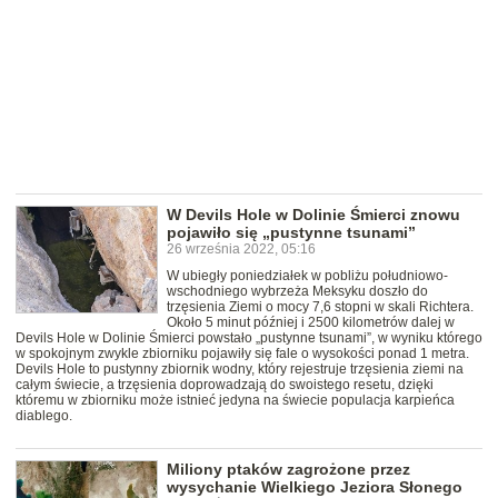
W Devils Hole w Dolinie Śmierci znowu
pojawiło się „pustynne tsunami”
26 września 2022, 05:16
W ubiegły poniedziałek w pobliżu południowo-
wschodniego wybrzeża Meksyku doszło do
trzęsienia Ziemi o mocy 7,6 stopni w skali Richtera.
Około 5 minut później i 2500 kilometrów dalej w
Devils Hole w Dolinie Śmierci powstało „pustynne tsunami”, w wyniku którego
w spokojnym zwykle zbiorniku pojawiły się fale o wysokości ponad 1 metra.
Devils Hole to pustynny zbiornik wodny, który rejestruje trzęsienia ziemi na
całym świecie, a trzęsienia doprowadzają do swoistego resetu, dzięki
któremu w zbiorniku może istnieć jedyna na świecie populacja karpieńca
diablego.
Miliony ptaków zagrożone przez
wysychanie Wielkiego Jeziora Słonego