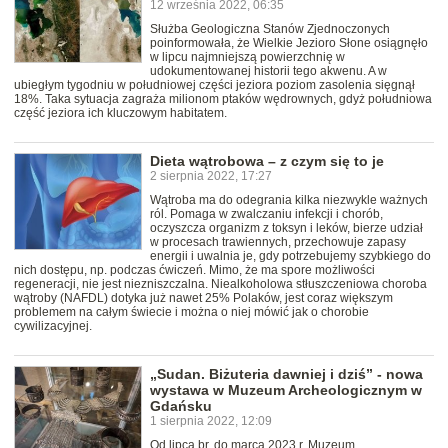
12 września 2022, 06:35
Służba Geologiczna Stanów Zjednoczonych
poinformowała, że Wielkie Jezioro Słone osiągnęło
w lipcu najmniejszą powierzchnię w
udokumentowanej historii tego akwenu. A w
ubiegłym tygodniu w południowej części jeziora poziom zasolenia sięgnął
18%. Taka sytuacja zagraża milionom ptaków wędrownych, gdyż południowa
część jeziora ich kluczowym habitatem.
Dieta wątrobowa – z czym się to je
2 sierpnia 2022, 17:27
Wątroba ma do odegrania kilka niezwykle ważnych
ról. Pomaga w zwalczaniu infekcji i chorób,
oczyszcza organizm z toksyn i leków, bierze udział
w procesach trawiennych, przechowuje zapasy
energii i uwalnia je, gdy potrzebujemy szybkiego do
nich dostępu, np. podczas ćwiczeń. Mimo, że ma spore możliwości
regeneracji, nie jest niezniszczalna. Niealkoholowa stłuszczeniowa choroba
wątroby (NAFDL) dotyka już nawet 25% Polaków, jest coraz większym
problemem na całym świecie i można o niej mówić jak o chorobie
cywilizacyjnej.
„Sudan. Biżuteria dawniej i dziś” - nowa
wystawa w Muzeum Archeologicznym w
Gdańsku
1 sierpnia 2022, 12:09
Od lipca br. do marca 2023 r. Muzeum