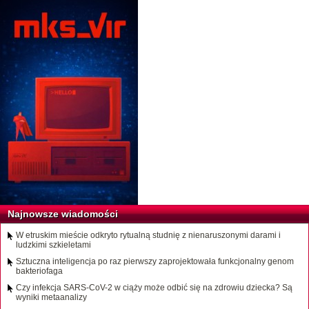
Najnowsze wiadomości
W etruskim mieście odkryto rytualną studnię z nienaruszonymi darami i
ludzkimi szkieletami
Sztuczna inteligencja po raz pierwszy zaprojektowała funkcjonalny genom
bakteriofaga
Czy infekcja SARS-CoV-2 w ciąży może odbić się na zdrowiu dziecka? Są
wyniki metaanalizy