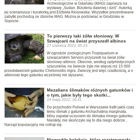
Archeologiczne w Gdańsku (MAG) zaprasza na
wystawę „Sudan. Biżuteria dawniej i dziś”. Autorką
jej scenariusza i kuratorką jest Elżbieta Kłosowska. Wszystkie prezentowane
zabytki pochodzą ze zbiorów MAG. Można je podziwiać w Grodzisku w
Sopocie.
To pierwszy taki żółw słoniowy. W
Szwajcarii na świat przyszedł albinos
27 czerwca 2022, 05:23
W ogrodzie zoologicznym Tropiquarium w
szwajcarskim Servion przyszedł na świat żółw
słoniowy-albinos. Obecnie, według optymistycznych
szacunków, na świecie żyje nie więcej niż 15 000
przedstawicieli gatunku Chelonoidis nigra. Zwierzę jest więc rzadkością, a o
albinosie tego gatunku wcześniej nie słyszano.
Mezalians ślimaków różnych gatunków i
o tym, jakie były tego skutki...
24 maja 2022, 16:41
Do przychodni Pulsvet w Warszawie trafił jakiś czas
temu ślimak z gatunku Archachatina marginata,
który zapałał uczuciem do ślimaka innego gatunku.
Niestety, nie skończyło się to dla niego dobrze...
Narząd kopulacyjny nie cofnął się.
Niezwykła kolekcja, która rozstrzygnęła