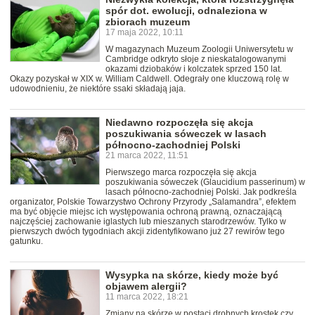
spór dot. ewolucji, odnaleziona w
zbiorach muzeum
17 maja 2022, 10:11
W magazynach Muzeum Zoologii Uniwersytetu w
Cambridge odkryto słoje z nieskatalogowanymi
okazami dziobaków i kolczatek sprzed 150 lat.
Okazy pozyskał w XIX w. William Caldwell. Odegrały one kluczową rolę w
udowodnieniu, że niektóre ssaki składają jaja.
Niedawno rozpoczęła się akcja
poszukiwania sóweczek w lasach
północno-zachodniej Polski
21 marca 2022, 11:51
Pierwszego marca rozpoczęła się akcja
poszukiwania sóweczek (Glaucidium passerinum) w
lasach północno-zachodniej Polski. Jak podkreśla
organizator, Polskie Towarzystwo Ochrony Przyrody „Salamandra”, efektem
ma być objęcie miejsc ich występowania ochroną prawną, oznaczającą
najczęściej zachowanie iglastych lub mieszanych starodrzewów. Tylko w
pierwszych dwóch tygodniach akcji zidentyfikowano już 27 rewirów tego
gatunku.
Wysypka na skórze, kiedy może być
objawem alergii?
11 marca 2022, 18:21
Zmiany na skórze w postaci drobnych krostek czy