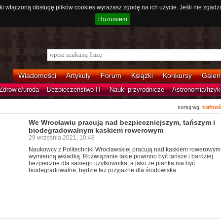
ki włączoną obsługę plików cookies wyrażasz zgodę na ich użycie. Jeśli nie zgadz
Rozumiem
Wiadomości
Artykuły
Forum
Książki
Konkursy
Galeri
Zdrowie/uroda
Bezpieczeństwo IT
Nauki przyrodnicze
Astronomia/fizyk
sortuj wg:
trafnoś
We Wrocławiu pracują nad bezpieczniejszym, tańszym i
biodegradowalnym kaskiem rowerowym
29 września 2021, 10:48
Naukowcy z Politechniki Wrocławskiej pracują nad kaskiem rowerowym
wymienną wkładką. Rozwiązanie takie powinno być tańsze i bardziej
bezpieczne dla samego użytkownika, a jako że pianka ma być
biodegradowalne, będzie też przyjazne dla środowiska