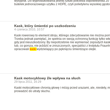
wysypisk. Do wyprodukowania jednej sztuki potrzeba odpowiednika 20
butelek jednorazowego użytku z HDPE, czyli polietylenu wysokiej gęstoś
Kask, który śmierdzi po uszkodzeniu
4 czerwca 2010, 10:57
Kask rowerowy to element stroju, którego zdecydowanie nie można pom
Trzeba jednak pamiętać, że spełnia on swoją ochronną funkcję tylko wte
gdy jest nieuszkodzony. By niepotrzebnie nie wymieniać zepsutych kas
lub, co gorsza, nie jeździć w zniszczonych, specjaliści z Instytutu Fraun
opracowali
kask
wydzielający po pęknięciu śmierdzące olejki.
Kask motocyklowy źle wpływa na słuch
29 lipca 2011, 16:29
Kaski motocyklowe chronią głowę i mózg przed urazami, ale, niestety, 
prowadzić do utraty słuchu.