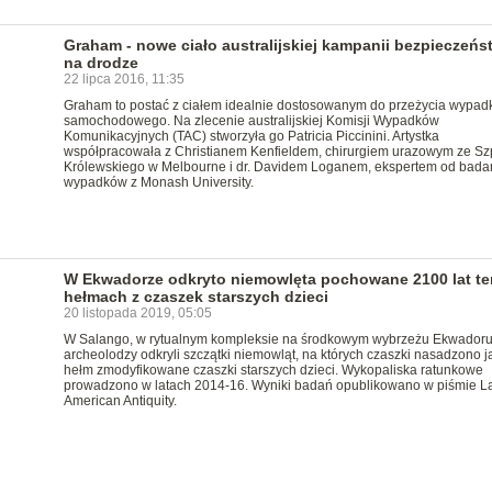
Graham - nowe ciało australijskiej kampanii bezpieczeńs
na drodze
22 lipca 2016, 11:35
Graham to postać z ciałem idealnie dostosowanym do przeżycia wypad
samochodowego. Na zlecenie australijskiej Komisji Wypadków
Komunikacyjnych (TAC) stworzyła go Patricia Piccinini. Artystka
współpracowała z Christianem Kenfieldem, chirurgiem urazowym ze Szp
Królewskiego w Melbourne i dr. Davidem Loganem, ekspertem od bada
wypadków z Monash University.
W Ekwadorze odkryto niemowlęta pochowane 2100 lat t
hełmach z czaszek starszych dzieci
20 listopada 2019, 05:05
W Salango, w rytualnym kompleksie na środkowym wybrzeżu Ekwadoru
archeolodzy odkryli szczątki niemowląt, na których czaszki nasadzono j
hełm zmodyfikowane czaszki starszych dzieci. Wykopaliska ratunkowe
prowadzono w latach 2014-16. Wyniki badań opublikowano w piśmie La
American Antiquity.