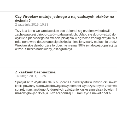
Czy Wrocław uratuje jednego z najrzadszych ptaków na
świecie?
2 września 2019, 10:33
Trzy lata temu we wrocławskim zoo dokonał się przełom w hodowli
zachowawczej dzioborożców palawańskich. Udało się doprowadzić do
wyklucia pierwszego na świecie pisklęcia w ogrodzie zoologicznym. W 
roku ponownie doczekano się pisklęcia i jest to czwarty maluch tu urodz
Wrocławskie dzioborożce to obecnie niemal 90% światowej populacji ży
w zoo. Sukces hodowlany jest ogromny!
Z kaskiem bezpieczniej
14 lutego 2011, 13:25
Specjaliści z Wydziału Nauk o Sporcie Uniwersytetu w Innsbrucku uważ
kaski powinny stanowić obowiązkowy element wypożyczanych zestaw
sprzętu narciarskiego. U dorosłych założenie kasku zmniejsza bowiem l
urazów głowy o 35%, a u dzieci poniżej 13. roku życia nawet o 59%.