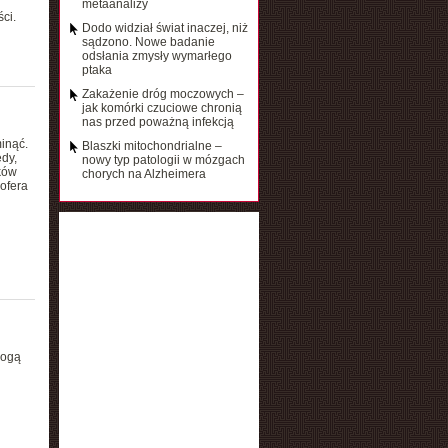
metaanalizy
ci.
Dodo widział świat inaczej, niż
sądzono. Nowe badanie
odsłania zmysły wymarłego
ptaka
Zakażenie dróg moczowych –
jak komórki czuciowe chronią
nas przed poważną infekcją
inąć.
Blaszki mitochondrialne –
dy,
nowy typ patologii w mózgach
ków
chorych na Alzheimera
hofera
mogą