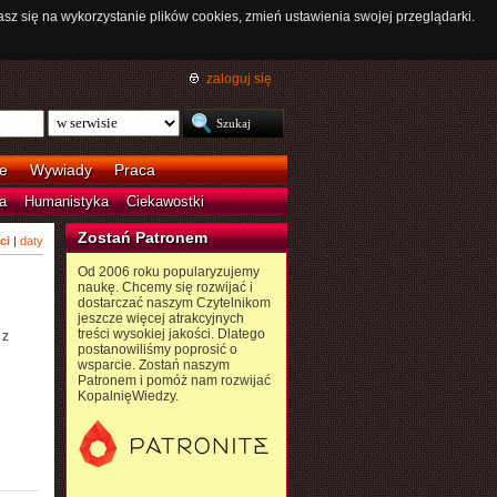
asz się na wykorzystanie plików cookies, zmień ustawienia swojej przeglądarki.
zaloguj się
e
Wywiady
Praca
a
Humanistyka
Ciekawostki
Zostań Patronem
ci
|
daty
Od 2006 roku popularyzujemy
naukę. Chcemy się rozwijać i
dostarczać naszym Czytelnikom
jeszcze więcej atrakcyjnych
treści wysokiej jakości. Dlatego
 z
postanowiliśmy poprosić o
wsparcie. Zostań naszym
Patronem i pomóż nam rozwijać
KopalnięWiedzy.