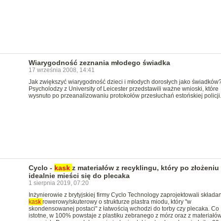
Wiarygodność zeznania młodego świadka
17 września 2008, 14:41
Jak zwiększyć wiarygodność dzieci i młodych dorosłych jako świadków
Psycholodzy z University of Leicester przedstawili ważne wnioski, które
wysnuto po przeanalizowaniu protokołów przesłuchań estońskiej policji
Cyclo -
kask
z materiałów z recyklingu, który po złożeniu
idealnie mieści się do plecaka
1 sierpnia 2019, 07:20
Inżynierowie z brytyjskiej firmy Cyclo Technology zaprojektowali składa
kask
rowerowy/skuterowy o strukturze plastra miodu, który "w
skondensowanej postaci" z łatwością wchodzi do torby czy plecaka. Co
istotne, w 100% powstaje z plastiku zebranego z mórz oraz z materiałów