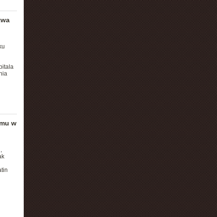
twa
ku
itala
nia
emu w
,
ak
tin