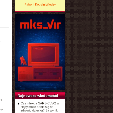
Patroni KopalniWiedzy
?
.
Najnowsze wiadomości
ny
Czy infekcja SARS-CoV-2 w
ciąży może odbić się na
 z
zdrowiu dziecka? Są wyniki