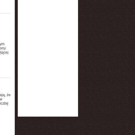
tym
ony.
jącej
ają, że
ów
iczbę