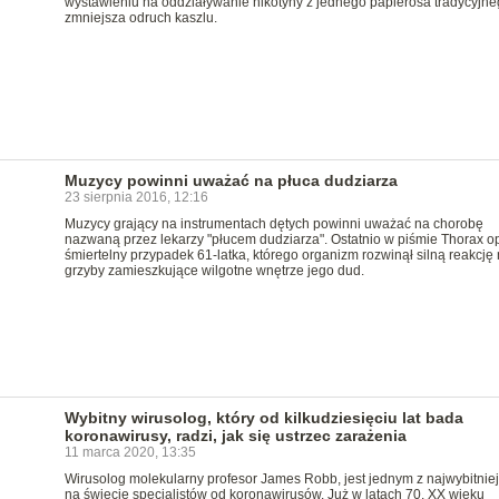
wystawieniu na oddziaływanie nikotyny z jednego papierosa tradycyjne
zmniejsza odruch kaszlu.
Muzycy powinni uważać na płuca dudziarza
23 sierpnia 2016, 12:16
Muzycy grający na instrumentach dętych powinni uważać na chorobę
nazwaną przez lekarzy "płucem dudziarza". Ostatnio w piśmie Thorax o
śmiertelny przypadek 61-latka, którego organizm rozwinął silną reakcję
grzyby zamieszkujące wilgotne wnętrze jego dud.
Wybitny wirusolog, który od kilkudziesięciu lat bada
koronawirusy, radzi, jak się ustrzec zarażenia
11 marca 2020, 13:35
Wirusolog molekularny profesor James Robb, jest jednym z najwybitnie
na świecie specjalistów od koronawirusów. Już w latach 70. XX wieku