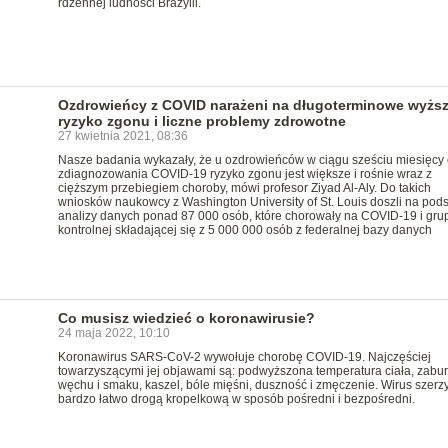
rdzennej ludności Brazylii.
Ozdrowieńcy z COVID narażeni na długoterminowe wyżs
ryzyko zgonu i liczne problemy zdrowotne
27 kwietnia 2021, 08:36
Nasze badania wykazały, że u ozdrowieńców w ciągu sześciu miesięcy
zdiagnozowania COVID-19 ryzyko zgonu jest większe i rośnie wraz z
cięższym przebiegiem choroby, mówi profesor Ziyad Al-Aly. Do takich
wniosków naukowcy z Washington University of St. Louis doszli na pod
analizy danych ponad 87 000 osób, które chorowały na COVID-19 i gru
kontrolnej składającej się z 5 000 000 osób z federalnej bazy danych
Co musisz wiedzieć o koronawirusie?
24 maja 2022, 10:10
Koronawirus SARS-CoV-2 wywołuje chorobę COVID-19. Najczęściej
towarzyszącymi jej objawami są: podwyższona temperatura ciała, zabu
węchu i smaku, kaszel, bóle mięśni, duszność i zmęczenie. Wirus szerzy
bardzo łatwo drogą kropelkową w sposób pośredni i bezpośredni.