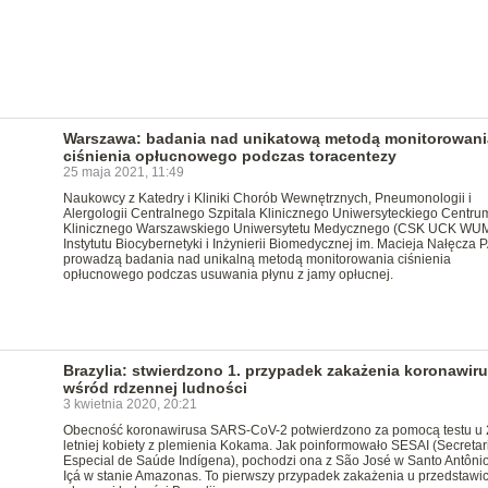
Warszawa: badania nad unikatową metodą monitorowani
ciśnienia opłucnowego podczas toracentezy
25 maja 2021, 11:49
Naukowcy z Katedry i Kliniki Chorób Wewnętrznych, Pneumonologii i
Alergologii Centralnego Szpitala Klinicznego Uniwersyteckiego Centru
Klinicznego Warszawskiego Uniwersytetu Medycznego (CSK UCK WUM
Instytutu Biocybernetyki i Inżynierii Biomedycznej im. Macieja Nałęcza 
prowadzą badania nad unikalną metodą monitorowania ciśnienia
opłucnowego podczas usuwania płynu z jamy opłucnej.
Brazylia: stwierdzono 1. przypadek zakażenia koronawir
wśród rdzennej ludności
3 kwietnia 2020, 20:21
Obecność koronawirusa SARS-CoV-2 potwierdzono za pomocą testu u 
letniej kobiety z plemienia Kokama. Jak poinformowało SESAI (Secretar
Especial de Saúde Indígena), pochodzi ona z São José w Santo Antôni
Içá w stanie Amazonas. To pierwszy przypadek zakażenia u przedstawic