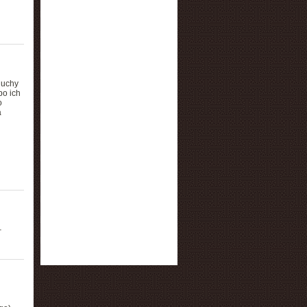
luchy
bo ich
o
a
–