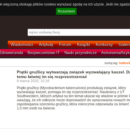
ki włączoną obsługę plików cookies wyrażasz zgodę na ich użycie. Jeśli nie zgadz
Rozumiem
Wiadomości
Artykuły
Forum
Książki
Konkursy
Galeri
Zdrowie/uroda
Bezpieczeństwo IT
Nauki przyrodnicze
Astronomia/fizyk
sortuj wg:
trafnoś
Prątki gruźlicy wytwarzają związek wyzwalający kaszel. D
temu łatwiej im się rozprzestrzeniać
6 marca 2020, 10:16
Prątki gruźlicy (Mycobacterium tuberculosis) produkują związek, który
wyzwalając kaszel, pomaga im się rozprzestrzeniać. Naukowcy z UT
Southwestern, których artykuł na ten temat ukazał się właśnie w piśmie C
uważają, że ich odkrycie może doprowadzić do opracowania nowych m
zapobiegania szerzeniu gruźlicy, która rokrocznie odpowiada za śmier
1,5 mln osób na świecie.