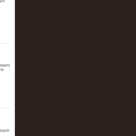
go)
pisano
 na
jszych