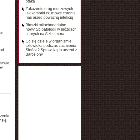
ptaka
Zakażenie dróg moczowych –
jak komórki czuciowe chronią
nas przed poważną infekcją
Blaszki mitochondrialne –
nowy typ patologii w mózgach
ze
chorych na Alzheimera
Co się dzieje w organizmie
człowieka podczas zaćmienia
 od
Słońca? Sprawdzą to uczeni z
Barcelony
stawie
py
rzenia
 się