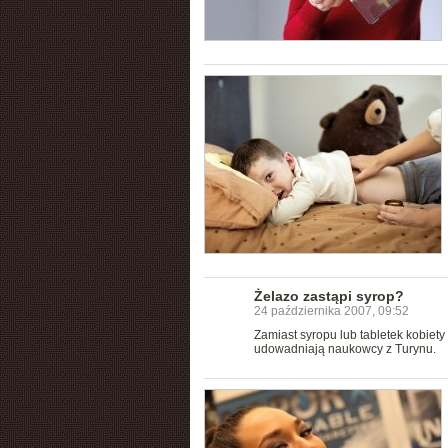
Żelazo zastąpi syrop?
24 października 2007, 09:52
Zamiast syropu lub tabletek kobie
udowadniają naukowcy z Turynu.