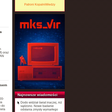
Patroni KopalniWiedzy
a
m
) oraz
PAN
usem
Najnowsze wiadomości
20-
ia
Dodo widział świat inaczej, niż
o do
sądzono. Nowe badanie
iela
odsłania zmysły wymarłego