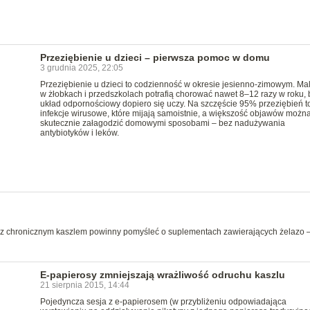
Przeziębienie u dzieci – pierwsza pomoc w domu
3 grudnia 2025, 22:05
Przeziębienie u dzieci to codzienność w okresie jesienno-zimowym. Ma
w żłobkach i przedszkolach potrafią chorować nawet 8–12 razy w roku, 
układ odpornościowy dopiero się uczy. Na szczęście 95% przeziębień t
infekcje wirusowe, które mijają samoistnie, a większość objawów możn
skutecznie załagodzić domowymi sposobami – bez nadużywania
antybiotyków i leków.
ty z chronicznym kaszlem powinny pomyśleć o suplementach zawierających żelazo 
E-papierosy zmniejszają wrażliwość odruchu kaszlu
21 sierpnia 2015, 14:44
Pojedyncza sesja z e-papierosem (w przybliżeniu odpowiadająca