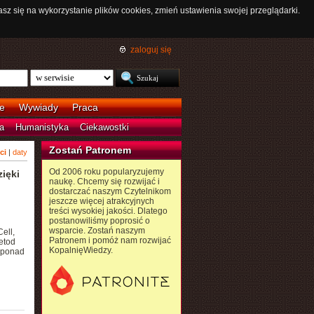
asz się na wykorzystanie plików cookies, zmień ustawienia swojej przeglądarki.
zaloguj się
e
Wywiady
Praca
a
Humanistyka
Ciekawostki
Zostań Patronem
ci
|
daty
Od 2006 roku popularyzujemy
zięki
naukę. Chcemy się rozwijać i
dostarczać naszym Czytelnikom
jeszcze więcej atrakcyjnych
treści wysokiej jakości. Dlatego
postanowiliśmy poprosić o
wsparcie. Zostań naszym
ell,
Patronem i pomóż nam rozwijać
etod
KopalnięWiedzy.
ć ponad