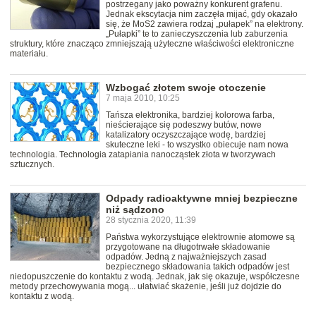
postrzegany jako poważny konkurent grafenu.
Jednak ekscytacja nim zaczęła mijać, gdy okazało
się, że MoS2 zawiera rodzaj „pułapek” na elektrony.
„Pułapki” te to zanieczyszczenia lub zaburzenia
struktury, które znacząco zmniejszają użyteczne właściwości elektroniczne
materiału.
Wzbogać złotem swoje otoczenie
7 maja 2010, 10:25
Tańsza elektronika, bardziej kolorowa farba,
nieścierające się podeszwy butów, nowe
katalizatory oczyszczające wodę, bardziej
skuteczne leki - to wszystko obiecuje nam nowa
technologia. Technologia zatapiania nanocząstek złota w tworzywach
sztucznych.
Odpady radioaktywne mniej bezpieczne
niż sądzono
28 stycznia 2020, 11:39
Państwa wykorzystujące elektrownie atomowe są
przygotowane na długotrwałe składowanie
odpadów. Jedną z najważniejszych zasad
bezpiecznego składowania takich odpadów jest
niedopuszczenie do kontaktu z wodą. Jednak, jak się okazuje, współczesne
metody przechowywania mogą... ułatwiać skażenie, jeśli już dojdzie do
kontaktu z wodą.