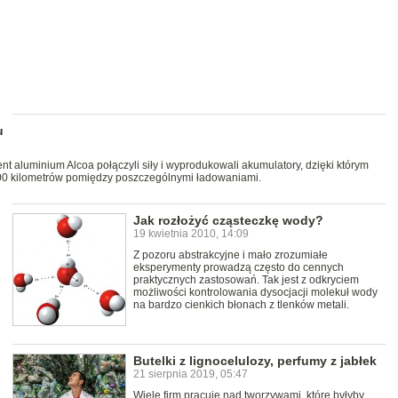
u
ent aluminium Alcoa połączyli siły i wyprodukowali akumulatory, dzięki którym
00 kilometrów pomiędzy poszczególnymi ładowaniami.
Jak rozłożyć cząsteczkę wody?
19 kwietnia 2010, 14:09
Z pozoru abstrakcyjne i mało zrozumiałe
eksperymenty prowadzą często do cennych
praktycznych zastosowań. Tak jest z odkryciem
możliwości kontrolowania dysocjacji molekuł wody
na bardzo cienkich błonach z tlenków metali.
Butelki z lignocelulozy, perfumy z jabłek
21 sierpnia 2019, 05:47
Wiele firm pracuje nad tworzywami, które byłyby