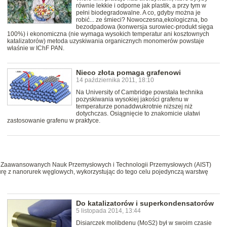
równie lekkie i odporne jak plastik, a przy tym w
pełni biodegradowalne. A co, gdyby można je
robić... ze śmieci? Nowoczesna,ekologiczna, bo
bezodpadowa (konwersja surowiec-produkt sięga
100%) i ekonomiczna (nie wymaga wysokich temperatur ani kosztownych
katalizatorów) metoda uzyskiwania organicznych monomerów powstaje
właśnie w IChF PAN.
Nieco złota pomaga grafenowi
14 października 2011, 18:10
Na University of Cambridge powstała technika
pozyskiwania wysokiej jakości grafenu w
temperaturze ponaddwukrotnie niższej niż
dotychczas. Osiągnięcie to znakomicie ułatwi
zastosowanie grafenu w praktyce.
 Zaawansowanych Nauk Przemysłowych i Technologii Przemysłowych (AIST)
turę z nanorurek węglowych, wykorzystując do tego celu pojedynczą warstwę
Do katalizatorów i superkondensatorów
5 listopada 2014, 13:44
Disiarczek molibdenu (MoS2) był w swoim czasie