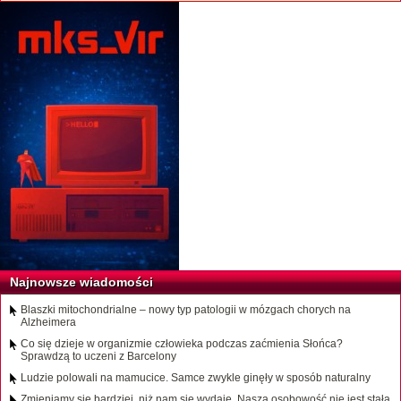
Najnowsze wiadomości
Blaszki mitochondrialne – nowy typ patologii w mózgach chorych na
Alzheimera
Co się dzieje w organizmie człowieka podczas zaćmienia Słońca?
Sprawdzą to uczeni z Barcelony
Ludzie polowali na mamucice. Samce zwykle ginęły w sposób naturalny
Zmieniamy się bardziej, niż nam się wydaje. Nasza osobowość nie jest stała