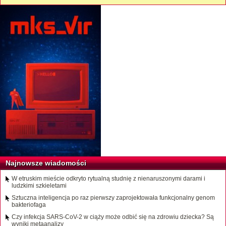
Najnowsze wiadomości
W etruskim mieście odkryto rytualną studnię z nienaruszonymi darami i
ludzkimi szkieletami
Sztuczna inteligencja po raz pierwszy zaprojektowała funkcjonalny genom
bakteriofaga
Czy infekcja SARS-CoV-2 w ciąży może odbić się na zdrowiu dziecka? Są
wyniki metaanalizy