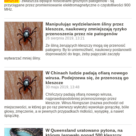
kleszcze
- zwłaszcza będące nosicielami groźnych patogenów - są
przyciągane przez promieniowanie elektromagnetyczne o częstotliwości 900
MHz.
Manipulując wydzielaniem śliny przez
kleszcze, naukowcy zmniejszają ryzyko
przenoszenia przez nie patogenów
26 sierpnia 2019, 13:21
Ze śliną żerujących kleszczy mogą się przenosić
patogeny. By to uniemożliwić, naukowcy postanowili
doprowadzić do tego, żeby pajęczaki zaczęły
wytwarzać mniej śliny.
W Chinach ludzie padają ofiarą nowego
wirusa. Podejrzewa się, że przenoszą go
kleszcze
30 maja 2019, 13:48
Chińczycy padają ofiarą nowego wirusa,
najprawdopodobniej przenoszonego przez
kleszcze. Wirus Alongszan (nazwa pochodzi od
miejscowości, w której go po raz pierwszy wykryto) wywołuje gorączkę, bóle
głowy, zmęczenie, a w pewnych przypadkach mdłości, wysypkę, a nawet
śpiączkę.
W Queensland uratowano pytona, na
którym żerowało ponad 500 kleszczy