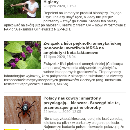
Higieny
28 lipca 2020, 10:59
Repelent na komary to produkt biobójczy. Po jego
użyciu należy umyć ręce, a kiedy nie jest już
potrzebny – zmyć go z ciała. Środek ten należy
aplikować na skórę już po nałożeniu kremu z filtrem UV – mówi w rozmowie z
PAP dr Aleksandra Gliniewicz z NIZP-PZH.
Związek z liści pięknotki amerykańskiej
ponownie uwrażliwia MRSA na
antybiotyki beta-laktamowe
17 lipca 2020, 16:04
Związek z liści pięknotki amerykańskiej (Callicarpa
americana) wzmacnia aktywność antybiotyków
wobec lekoopornych gronkowców. Eksperymenty
laboratoryjne wykazały, że w połączeniu z oksacyliną substancja ta niweczy
lekooporność metycylinoopornych gronkowców złocistych (ang. methicillin-
resistant Staphylococcus aureus, MRSA).
Polscy naukowcy: smartfony
przyciągają... kleszcze. Szczególnie te,
przenoszące groźne choroby
22 kwietnia 2020, 12:05
Nie chcąc złapać kleszcza, lepiej nie brać ze sobą
telefonu na piknik w parku czy bieganie po lesie.
Najnowsze badania polsko-słowackie pokazują, że