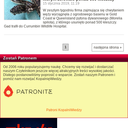
15 stycznia 2019, 11:19
W zeszłym tygodniu firma zajmująca się chwytaniem
węży wyciągnęła z ogrodowego basenu w Gold
Coast w Queensland pytona dywanowego (Morelia
spilota), z którego usunięto ponad 500 kleszczy.
Gad trafił do Currumbin Wildlife Hospital.
1
następna strona »
Zostań Patronem
Od 2006 roku popularyzujemy naukę. Chcemy się rozwijać i dostarczać
naszym Czytelnikom jeszcze więcej atrakcyjnych treści wysokiej jakości.
Dlatego postanowiliśmy poprosić o wsparcie. Zostań naszym Patronem i
pomóż nam rozwijać KopalnięWiedzy.
Patroni KopalniWiedzy