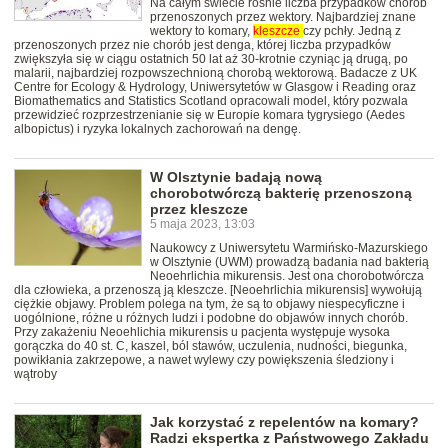
Na całym świecie rośnie liczba przypadków chorób
przenoszonych przez wektory. Najbardziej znane
wektory to komary,
kleszcze
czy pchły. Jedną z
przenoszonych przez nie chorób jest denga, której liczba przypadków
zwiększyła się w ciągu ostatnich 50 lat aż 30-krotnie czyniąc ją drugą, po
malarii, najbardziej rozpowszechnioną chorobą wektorową. Badacze z UK
Centre for Ecology & Hydrology, Uniwersytetów w Glasgow i Reading oraz
Biomathematics and Statistics Scotland opracowali model, który pozwala
przewidzieć rozprzestrzenianie się w Europie komara tygrysiego (Aedes
albopictus) i ryzyka lokalnych zachorowań na dengę.
W Olsztynie badają nową
chorobotwórczą bakterię przenoszoną
przez kleszcze
5 maja 2023, 13:03
Naukowcy z Uniwersytetu Warmińsko-Mazurskiego
w Olsztynie (UWM) prowadzą badania nad bakterią
Neoehrlichia mikurensis. Jest ona chorobotwórcza
dla człowieka, a przenoszą ją kleszcze. [Neoehrlichia mikurensis] wywołują
ciężkie objawy. Problem polega na tym, że są to objawy niespecyficzne i
uogólnione, różne u różnych ludzi i podobne do objawów innych chorób.
Przy zakażeniu Neoehlichia mikurensis u pacjenta występuje wysoka
gorączka do 40 st. C, kaszel, ból stawów, uczulenia, nudności, biegunka,
powikłania zakrzepowe, a nawet wylewy czy powiększenia śledziony i
wątroby
Jak korzystać z repelentów na komary?
Radzi ekspertka z Państwowego Zakładu