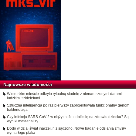
Najnowsze wiadomości
W etruskim mieście odkryto rytualną studnię z nienaruszonymi darami i
ludzkimi szkieletami
Sztuczna inteligencja po raz pierwszy zaprojektowała funkcjonalny genom
bakteriofaga
Czy infekcja SARS-CoV-2 w ciąży może odbić się na zdrowiu dziecka? Są
wyniki metaanalizy
Dodo widział świat inaczej, niż sądzono. Nowe badanie odsłania zmysły
wymarłego ptaka