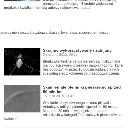
poruszać z prędkością... 4-krotnie większą od
prędkości światła, informują autorzy najnowszych badań.
anurus nie skaczą dla zabawy, skaczą, by znaleźć zacienione miejsce i
Skrajnie wykorzystywany i zabijany
6 sierpnia 2015, 09:25
Błonkówki Reclinervellus nielseni są mistrzyniami
manipulacji swoimi ofiarami - pająkami zombi, które
bez odpoczynku przez 10 godzin budują dla nich
specjalną sieć z kokonem do przepoczwarczenia.
Skamieniałe plemniki pierścienic sprzed
50 mln lat
15 lipca 2015, 11:43
W ścianie sfosylizowanego kokonu pijawki z
Antarktydy odkryto plemniki sprzed ok. 50 mln lat.
Mają one 30 mln lat więcej niż poprzedni
rekordzista w kategorii "najstarszych plemników na
świecie".