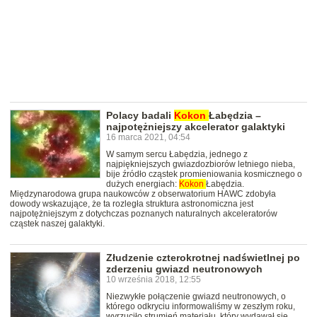
Polacy badali
Kokon
Łabędzia –
najpotężniejszy akcelerator galaktyki
16 marca 2021, 04:54
W samym sercu Łabędzia, jednego z
najpiękniejszych gwiazdozbiorów letniego nieba,
bije źródło cząstek promieniowania kosmicznego o
dużych energiach:
Kokon
Łabędzia.
Międzynarodowa grupa naukowców z obserwatorium HAWC zdobyła
dowody wskazujące, że ta rozległa struktura astronomiczna jest
najpotężniejszym z dotychczas poznanych naturalnych akceleratorów
cząstek naszej galaktyki.
Złudzenie czterokrotnej nadświetlnej po
zderzeniu gwiazd neutronowych
10 września 2018, 12:55
Niezwykłe połączenie gwiazd neutronowych, o
którego odkryciu informowaliśmy w zeszłym roku,
wyrzuciło strumień materiału, który wydawał się