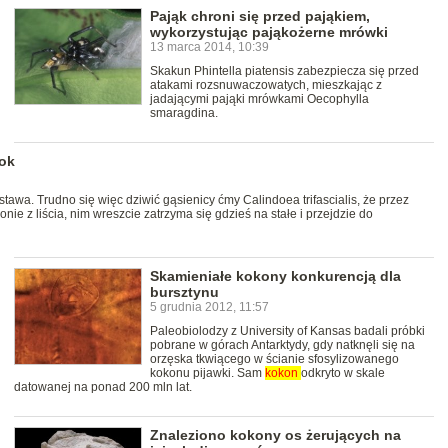
Pająk chroni się przed pająkiem,
wykorzystując pająkożerne mrówki
13 marca 2014, 10:39
Skakun Phintella piatensis zabezpiecza się przed
atakami rozsnuwaczowatych, mieszkając z
jadającymi pająki mrówkami Oecophylla
smaragdina.
łok
awa. Trudno się więc dziwić gąsienicy ćmy Calindoea trifascialis, że przez
nie z liścia, nim wreszcie zatrzyma się gdzieś na stałe i przejdzie do
Skamieniałe kokony konkurencją dla
bursztynu
5 grudnia 2012, 11:57
Paleobiolodzy z University of Kansas badali próbki
pobrane w górach Antarktydy, gdy natknęli się na
orzęska tkwiącego w ścianie sfosylizowanego
kokonu pijawki. Sam
kokon
odkryto w skale
datowanej na ponad 200 mln lat.
Znaleziono kokony os żerujących na