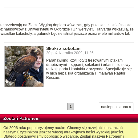
óre przetrwają na Ziemi. Wyginą dopiero wówczas, gdy przestanie istnieć nasze
 naukowców z Uniwersytetu w Oxfordzie i Uniwersytetu Harvarda wskazują, że
wszelkie katastrofy, a gatunek będzie istniał jeszcze przez wiele miliardów lat.
Skoki z sokołami
20 października 2009, 11:26
Parahawking, czyli loty z tresowanymi ptakami
drapieżnymi – sępami, sokołami i orłami – to nowy
rodzaj sportu i kontaktu z przyrodą. Specjalizuje się
w nich nepalska organizacja Himalayan Raptor
Rescue.
1
następna strona »
Zostań Patronem
Od 2006 roku popularyzujemy naukę. Chcemy się rozwijać i dostarczać
naszym Czytelnikom jeszcze więcej atrakcyjnych treści wysokiej jakości.
Dlatego postanowiliśmy poprosić o wsparcie. Zostań naszym Patronem i