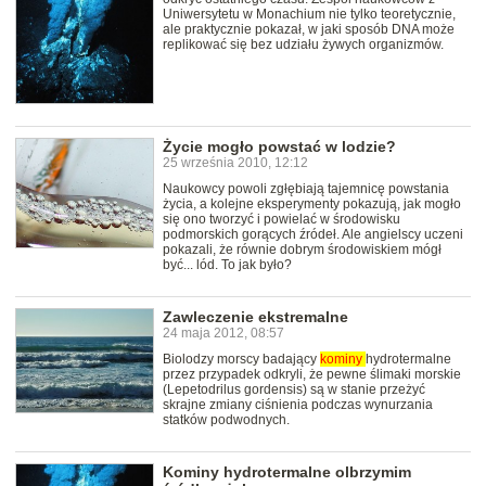
Uniwersytetu w Monachium nie tylko teoretycznie,
ale praktycznie pokazał, w jaki sposób DNA może
replikować się bez udziału żywych organizmów.
Życie mogło powstać w lodzie?
25 września 2010, 12:12
Naukowcy powoli zgłębiają tajemnicę powstania
życia, a kolejne eksperymenty pokazują, jak mogło
się ono tworzyć i powielać w środowisku
podmorskich gorących źródeł. Ale angielscy uczeni
pokazali, że równie dobrym środowiskiem mógł
być... lód. To jak było?
Zawleczenie ekstremalne
24 maja 2012, 08:57
Biolodzy morscy badający
kominy
hydrotermalne
przez przypadek odkryli, że pewne ślimaki morskie
(Lepetodrilus gordensis) są w stanie przeżyć
skrajne zmiany ciśnienia podczas wynurzania
statków podwodnych.
Kominy hydrotermalne olbrzymim