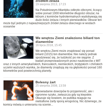
źródłem żelaza
19 sierpnia 2013, 17:23
Na Południowym Atlantyku odkryto olbrzymi, liczący
sobie ponad 1000 kilometrów długości obszar, na
którym z kominów hydrotermalnych wydobywają się
duże ilości żelaza i innych pierwiastków. Obszar ten
może być jednym z najważniejszych źródeł żelaza obecnego w wodach
oceanów
We wnętrzu Ziemi znaleziono biliard ton
diamentów
16 lipca 2018, 15:45
We wnętrzu Ziemi może znajdować się ponad
biliard (1015) ton diamentów. Nie należy jednak
spodziewać się, że ludzkość po nie sięgnie. Z
badań przeprowadzonych przez naukowców z MIT
oraz z innych amerykańskich, francuskich, niemieckich, brytyjskich i chińskich
uczelni wyższych wynika, że diamenty znajdują się na głębokości ponad 160
kilometrów pod powierzchnią planety.
Bolesny żart
25 sierpnia 2008, 13:59
Opowiadanie dowcipów to przyjemność, ale i
ogromne ryzyko, zwłaszcza gdy są kiepskie.
Okazuje się bowiem, że publika reaguje na
nietrafione żarty sporą wrogością. Nic dziwnego, że
komicy mówią o umieraniu na scenie...