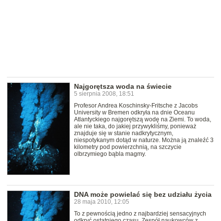
Najgorętsza woda na świecie
5 sierpnia 2008, 18:51
Profesor Andrea Koschinsky-Fritsche z Jacobs
University w Bremen odkryła na dnie Oceanu
Atlantyckiego najgorętszą wodę na Ziemi. To woda,
ale nie taka, do jakiej przywykliśmy, ponieważ
znajduje się w stanie nadkrytycznym,
niespotykanym dotąd w naturze. Można ją znaleźć 3
kilometry pod powierzchnią, na szczycie
olbrzymiego bąbla magmy.
DNA może powielać się bez udziału życia
28 maja 2010, 12:05
To z pewnością jedno z najbardziej sensacyjnych
odkryć ostatniego czasu. Zespół naukowców z