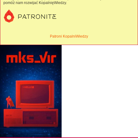
pomóż nam rozwijać KopalnięWiedzy.
Patroni KopalniWiedzy