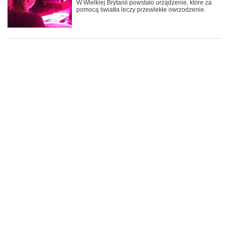
W Wielkiej Brytanii powstało urządzenie, które za
pomocą światła leczy przewlekłe owrzodzenie.