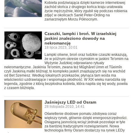
Kobieta podziwiająca dzięki kamerze internetowej
zachód słońca z drugiego końca kraju uratowała
życie mężczyźnie, który zgubił się podczas robienia
zdjęć w okolicach Sankt Peter-Ording na
zamarzniętym Morzu Północnym.
Czaszki, lampki i broń. W izraelskiej
jaskini znaleziono dowody na
nekromancję
18 lipca 2023, 10:01
Lampki oliwne, broń oraz ludzkie czaszki wskazują,
że w późnym okresie rzymskim w jaskini Te'omim na
Wyżynie Judzkiej odprawiano rytuały
nekromantyczne. Jaskinia Te'omim, zwana też Mŭghâret Umm et Tûeimîn
czyli Jaskinią matki bliźniąt, to kompleks jaskiń znajdujących się na wschód
od Bet Szemesz. Według lokalnych przekazów, płynąca tam woda ma
właściwości uzdrawiające i wspomaga płodność. W XIX wieku narodziła się
legenda, zgodnie z którą bezpłodna kobieta, która napiła się tej wody, powiła
z czasem bliźnięta.
Jaśniejszy LED od Osram
28 listopada 2010, 14:41
Oświetlenie diodowe pomału zdobywa coraz
większy rynek, głównie dzięki energooszczędności.
Osiąganą jasnością wciąż jednak pozostaje w tyle
za bardziej tradycyjnymi rozwiązaniami. Nowa
technologia firmy Osram dostarczy na rynek LEDy