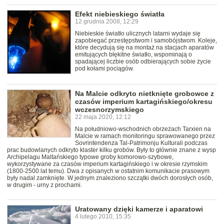
Efekt niebieskiego światła
12 grudnia 2008, 12:29
Niebieskie światło ulicznych latarni wydaje się
zapobiegać przestępstwom i samobójstwom. Koleje,
które decydują się na montaż na stacjach aparatów
emitujących błękitne światło, wspominają o
spadającej liczbie osób odbierających sobie życie
pod kołami pociągów.
Na Malcie odkryto nietknięte grobowce z
czasów imperium kartagińskiego/okresu
wczesnorzymskiego
22 maja 2020, 12:12
Na południowo-wschodnich obrzeżach Tarxien na
Malcie w ramach monitoringu sprawowanego przez
Sovrintendenza Tal-Patrimonju Kulturali podczas
prac budowlanych odkryto klaster kilku grobów. Były to głównie znane z wysp
Archipelagu Maltańskiego typowe groby komorowo-szybowe,
wykorzystywane za czasów imperium kartagińskiego i w okresie rzymskim
(1800-2500 lat temu). Dwa z opisanych w ostatnim komunikacie prasowym
były nadal zamknięte. W jednym znaleziono szczątki dwóch dorosłych osób,
w drugim - urny z prochami.
Uratowany dzięki kamerze i aparatowi
4 lutego 2010, 15:35