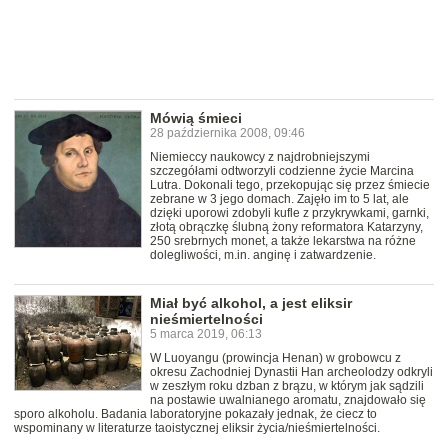
Mówią śmieci
28 października 2008, 09:46
Niemieccy naukowcy z najdrobniejszymi
szczegółami odtworzyli codzienne życie Marcina
Lutra. Dokonali tego, przekopując się przez śmiecie
zebrane w 3 jego domach. Zajęło im to 5 lat, ale
dzięki uporowi zdobyli kufle z przykrywkami, garnki,
złotą obrączkę ślubną żony reformatora Katarzyny,
250 srebrnych monet, a także lekarstwa na różne
dolegliwości, m.in. anginę i zatwardzenie.
Miał być alkohol, a jest eliksir
nieśmiertelności
5 marca 2019, 06:13
W Luoyangu (prowincja Henan) w grobowcu z
okresu Zachodniej Dynastii Han archeolodzy odkryli
w zeszłym roku dzban z brązu, w którym jak sądzili
na postawie uwalnianego aromatu, znajdowało się
sporo alkoholu. Badania laboratoryjne pokazały jednak, że ciecz to
wspominany w literaturze taoistycznej eliksir życia/nieśmiertelności.