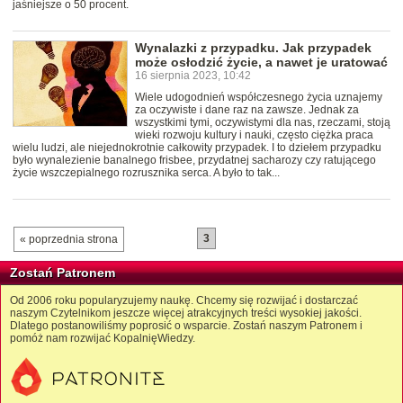
jaśniejsze o 50 procent.
Wynalazki z przypadku. Jak przypadek
może osłodzić życie, a nawet je uratować
16 sierpnia 2023, 10:42
Wiele udogodnień współczesnego życia uznajemy
za oczywiste i dane raz na zawsze. Jednak za
wszystkimi tymi, oczywistymi dla nas, rzeczami, stoją
wieki rozwoju kultury i nauki, często ciężka praca
wielu ludzi, ale niejednokrotnie całkowity przypadek. I to dziełem przypadku
było wynalezienie banalnego frisbee, przydatnej sacharozy czy ratującego
życie wszczepialnego rozrusznika serca. A było to tak...
3
« poprzednia strona
Zostań Patronem
Od 2006 roku popularyzujemy naukę. Chcemy się rozwijać i dostarczać
naszym Czytelnikom jeszcze więcej atrakcyjnych treści wysokiej jakości.
Dlatego postanowiliśmy poprosić o wsparcie. Zostań naszym Patronem i
pomóż nam rozwijać KopalnięWiedzy.