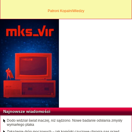
Patroni KopalniWiedzy
Najnowsze wiadomości
Dodo widział świat inaczej, niż sądzono. Nowe badanie odsłania zmysły
wymarłego ptaka
Zakażenie dróg moczowych – jak komórki czuciowe chronią nas przed