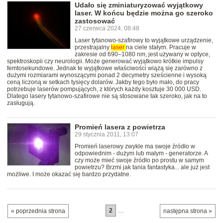
Udało się zminiaturyzować wyjątkowy
laser. W końcu będzie można go szeroko
zastosować
27 czerwca 2024, 08:48
Laser tytanowo-szafirowy to wyjątkowe urządzenie,
przestrajalny
laser
na ciele stałym. Pracuje w
zakresie od 690–1080 nm, jest używany w optyce,
spektroskopii czy neurologii. Może generować wyjątkowo krótkie impulsy
femtosekundowe. Jednak te wyjątkowe właściwości wiążą się zarówno z
dużymi rozmiarami wynoszącymi ponad 2 decymetry sześcienne i wysoką
ceną liczoną w setkach tysięcy dolarów. Jakby tego było mało, do pracy
potrzebuje laserów pompujących, z których każdy kosztuje 30 000 USD.
Dlatego lasery tytanowo-szafirowe nie są stosowane tak szeroko, jak na to
zasługują.
Promień lasera z powietrza
29 stycznia 2011, 13:07
Promień laserowy zwykle ma swoje źródło w
odpowiednim - dużym lub małym - generatorze. A
czy może mieć swoje źródło po prostu w samym
powietrzu? Brzmi jak tania fantastyka... ale już jest
możliwe. I może okazać się bardzo przydatne.
2
…
« poprzednia strona
następna strona »