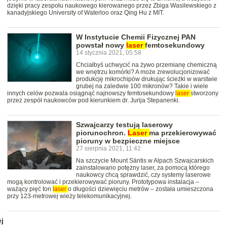
dzięki pracy zespołu naukowego kierowanego przez Zbiga Wasilewskiego z
kanadyjskiego University of Waterloo oraz Qing Hu z MIT.
W Instytucie Chemii Fizycznej PAN
powstał nowy
laser
femtosekundowy
14 stycznia 2021, 05:58
Chciałbyś uchwycić na żywo przemianę chemiczną
we wnętrzu komórki? A może zrewolucjonizować
produkcję mikrochipów drukując ścieżki w warstwie
grubej na zaledwie 100 mikronów? Takie i wiele
innych celów pozwala osiągnąć najnowszy femtosekundowy
laser
stworzony
przez zespół naukowców pod kierunkiem dr. Jurija Stepanenki.
Szwajcarzy testują laserowy
piorunochron.
Laser
ma przekierowywać
pioruny w bezpieczne miejsce
27 sierpnia 2021, 11:42
Na szczycie Mount Säntis w Alpach Szwajcarskich
zainstalowano potężny laser, za pomocą którego
naukowcy chcą sprawdzić, czy systemy laserowe
mogą kontrolować i przekierowywać pioruny. Prototypowa instalacja –
ważący pięć ton
laser
o długości dziewięciu metrów – została umieszczona
przy 123-metrowej wieży telekomunikacyjnej.
j