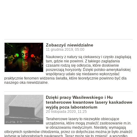
Zobaczyć niewidzialne
11 grudnia 2019, 05:00
Naukowcy z natury są ciekawscy i często zaglądają
tam, gdzie nie powinni. Z takiego zaglądania
czasami rodzą się odkrycia, które dosłownie
poszerzają horyzonty. Dzięki polsko-amerykańskiej
współpracy udało się niedawno wykorzystać
praktycznie fenomen widzenia światła, które teoretycznie powinno być dla
naszego oka niewidzialne.
Dzięki pracy Wasilewskiego i Hu
terahercowe kwantowe lasery kaskadowe
wyjdą poza laboratorium
20 listopada 2020, 11:25
Terahercowe lasery to niezwykle obiecujące
urządzenia, które mogą znaleźć zastosowanie m.in.
w obrazowaniu medycznym. Niestety, wymagają
olbrzymich systemów chłodzenia, przez co dotychczas można je było znaleźć
jedynie w laboratoriach naukowych. Teraz może się to zmienić, a wszystko