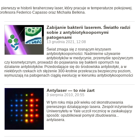
pierwszy w historii terahercowy laser, który pracuje w temperaturze pokojowej.
profesora Federico Capasso oraz Michaiła Belkina.
Zabijanie bakterii laserem. Światło radzi
sobie z antybiotykoopornymi
patogenami
13 grudnia 2021, 12:08
Świat zmaga się z rosnącym kryzysem
antybiotykooporności. Nadmierne używanie
antybiotyków w medycynie, przemyśle spożywczym
czy kosmetycznym, prowadzi do pojawiania się bakterii opornych na
działanie antybiotyków. Przedostające się do środowiska antybiotyki, a w
niektórych rzekach ich stężenie 300-krotnie przekracza bezpieczny poziom,
wymuszają na patogenach ciągłą ewolucję w kierunku antybiotykooporności
Antylaser — to nie żart
3 sierpnia 2010, 20:55
W tym roku mija pół wieku od skonstruowania
pierwszego działającego lasera. Zespół inżynierów
Uniwersytetu w Yale uczcił rocznicę w zaskakujący
sposób: opublikował pomysł zbudowania...
antylasera.