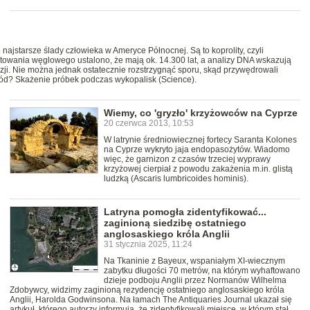
ajstarsze ślady człowieka w Ameryce Północnej. Są to koprolity, czyli
towania węglowego ustalono, że mają ok. 14.300 lat, a analizy DNA wskazują
i. Nie można jednak ostatecznie rozstrzygnąć sporu, skąd przywędrowali
owód? Skażenie próbek podczas wykopalisk (Science).
Wiemy, co 'gryzło' krzyżowców na Cyprze
20 czerwca 2013, 10:53
W latrynie średniowiecznej fortecy Saranta Kolones
na Cyprze wykryto jaja endopasożytów. Wiadomo
więc, że garnizon z czasów trzeciej wyprawy
krzyżowej cierpiał z powodu zakażenia m.in. glistą
ludzką (Ascaris lumbricoides hominis).
Latryna pomogła zidentyfikować...
zaginioną siedzibę ostatniego
anglosaskiego króla Anglii
31 stycznia 2025, 11:24
Na Tkaninie z Bayeux, wspaniałym XI-wiecznym
zabytku długości 70 metrów, na którym wyhaftowano
dzieje podboju Anglii przez Normanów Wilhelma
Zdobywcy, widzimy zaginioną rezydencję ostatniego anglosaskiego króla
Anglii, Harolda Godwinsona. Na łamach The Antiquaries Journal ukazał się
artykuł, którego autorzy informują, że zidentyfikowali miejsce, w którym stał