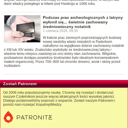
dwór władcy poległego w bitwie pod Hastings w 1066 roku.
Podczas prac archeologicznych z latryny
wyłonił się... świetnie zachowany
średniowieczny notatnik
1 czerwca 2026, 09:35
W trakcie prac ziemnych poprzedzających budowę
nowej siedziby władz miejskich w Paderborn
natrafiono na wyjątkowo dobrze zachowany notatnik
z XIII lub XIV wieku. Znalezisko wydobyto ze średniowiecznej latryny i
właśnie temu miejscu zawdzięcza ono dobry stan zachowania. Wilgotne,
pozbawione dostępu powietrza środowisko było idealnym konserwatorem
materii organicznej. Przez 700–800 lat chroniło drewno, wosk i skórę przed
rozkładem.
Zostań Patronem
Od 2006 roku popularyzujemy naukę. Chcemy się rozwijać i dostarczać
naszym Czytelnikom jeszcze więcej atrakcyjnych treści wysokiej jakości.
Dlatego postanowiliśmy poprosić o wsparcie. Zostań naszym Patronem i
pomóż nam rozwijać KopalnięWiedzy.