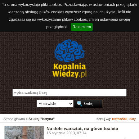
Ta strona wykorzystuje pliki cookies. Pozostawiając w ustawieniach przeglądarki
włączoną obsługę plików cookies wyrażasz zgodę na ich użycie. Jeśli nie
zgadzasz się na wykorzystanie plików cookies, zmień ustawienia swojej
przeglądarki.
Rozumiem
Strona główna
>
Szukaj "latryna"
sortuj wg:
trafności
|
daty
Na dole warsztat, na górze toaleta
15 stycznia 2013, 07:14