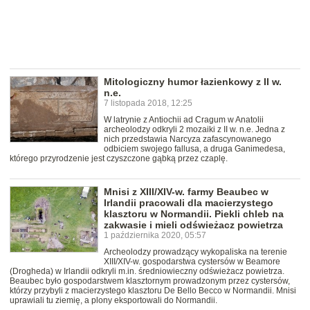
Mitologiczny humor łazienkowy z II w.
n.e.
7 listopada 2018, 12:25
W latrynie z Antiochii ad Cragum w Anatolii
archeolodzy odkryli 2 mozaiki z II w. n.e. Jedna z
nich przedstawia Narcyza zafascynowanego
odbiciem swojego fallusa, a druga Ganimedesa,
którego przyrodzenie jest czyszczone gąbką przez czaplę.
Mnisi z XIII/XIV-w. farmy Beaubec w
Irlandii pracowali dla macierzystego
klasztoru w Normandii. Piekli chleb na
zakwasie i mieli odświeżacz powietrza
1 października 2020, 05:57
Archeolodzy prowadzący wykopaliska na terenie
XIII/XIV-w. gospodarstwa cystersów w Beamore
(Drogheda) w Irlandii odkryli m.in. średniowieczny odświeżacz powietrza.
Beaubec było gospodarstwem klasztornym prowadzonym przez cystersów,
którzy przybyli z macierzystego klasztoru De Bello Becco w Normandii. Mnisi
uprawiali tu ziemię, a plony eksportowali do Normandii.