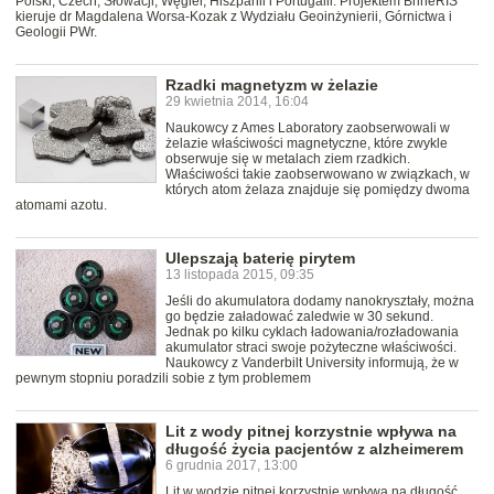
Polski, Czech, Słowacji, Węgier, Hiszpanii i Portugalii. Projektem BrineRIS
kieruje dr Magdalena Worsa-Kozak z Wydziału Geoinżynierii, Górnictwa i
Geologii PWr.
Rzadki magnetyzm w żelazie
29 kwietnia 2014, 16:04
Naukowcy z Ames Laboratory zaobserwowali w
żelazie właściwości magnetyczne, które zwykle
obserwuje się w metalach ziem rzadkich.
Właściwości takie zaobserwowano w związkach, w
których atom żelaza znajduje się pomiędzy dwoma
atomami azotu.
Ulepszają baterię pirytem
13 listopada 2015, 09:35
Jeśli do akumulatora dodamy nanokryształy, można
go będzie załadować zaledwie w 30 sekund.
Jednak po kilku cyklach ładowania/rozładowania
akumulator straci swoje pożyteczne właściwości.
Naukowcy z Vanderbilt University informują, że w
pewnym stopniu poradzili sobie z tym problemem
Lit z wody pitnej korzystnie wpływa na
długość życia pacjentów z alzheimerem
6 grudnia 2017, 13:00
Lit w wodzie pitnej korzystnie wpływa na długość