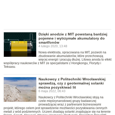
Dzięki anodzie z MIT powstaną bardziej
pojemne i wytrzymałe akumulatory do
smartfonów
4 lutego 2020, 13:48
Nowa elektroda, opracowana na MIT, pozwoli na
zbudowanie akumulatorów, które przechowują
więcej energii i pracują dłużej. Litowa anoda to efekt
współpracy naukowców z MIT ze specjalistami z Hongkongu, Florydy i
Teksasu.
Naukowcy z Politechniki Wrocławskiej
sprawdzą, czy z geotermalnej solanki
można pozyskiwać lit
6 maja 2022, 06:43
Naukowcy z Politechniki Wrocławskiej stoją na
czele międzynarodowej grupy badawczej
prowadzącej wraz z partnerami biznesowymi
projekt, którego celem jest sprawdzenie możliwości pozyskiwania cennych
metali z wód podziemnych. Uczeni zbadają solanki znajdujące się na terenie