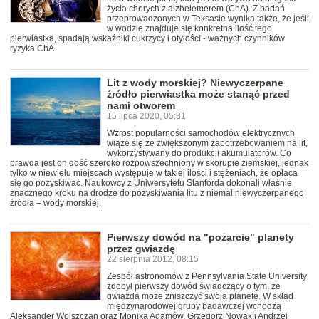
życia chorych z alzheiemerem (ChA). Z badań
przeprowadzonych w Teksasie wynika także, że jeśli
w wodzie znajduje się konkretna ilość tego
pierwiastka, spadają wskaźniki cukrzycy i otyłości - ważnych czynników
ryzyka ChA.
Lit z wody morskiej? Niewyczerpane
źródło pierwiastka może stanąć przed
nami otworem
15 lipca 2020, 05:31
Wzrost popularności samochodów elektrycznych
wiąże się ze zwiększonym zapotrzebowaniem na lit,
wykorzystywany do produkcji akumulatorów. Co
prawda jest on dość szeroko rozpowszechniony w skorupie ziemskiej, jednak
tylko w niewielu miejscach występuje w takiej ilości i stężeniach, że opłaca
się go pozyskiwać. Naukowcy z Uniwersytetu Stanforda dokonali właśnie
znacznego kroku na drodze do pozyskiwania litu z niemal niewyczerpanego
źródła – wody morskiej.
Pierwszy dowód na "pożarcie" planety
przez gwiazdę
22 sierpnia 2012, 08:15
Zespół astronomów z Pennsylvania State University
zdobył pierwszy dowód świadczący o tym, że
gwiazda może zniszczyć swoją planetę. W skład
międzynarodowej grupy badawczej wchodzą
Aleksander Wolszczan oraz Monika Adamów, Grzegorz Nowak i Andrzej