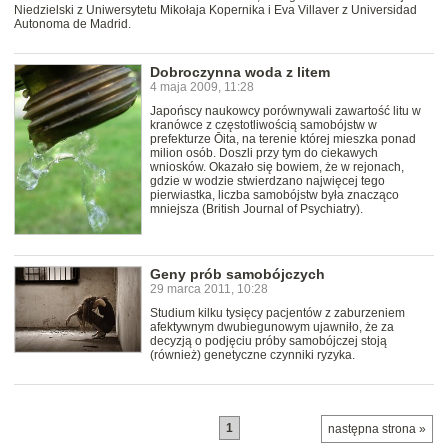
Niedzielski z Uniwersytetu Mikołaja Kopernika i Eva Villaver z Universidad
Autonoma de Madrid.
Dobroczynna woda z litem
4 maja 2009, 11:28
Japońscy naukowcy porównywali zawartość litu w
kranówce z częstotliwością samobójstw w
prefekturze Ōita, na terenie której mieszka ponad
milion osób. Doszli przy tym do ciekawych
wniosków. Okazało się bowiem, że w rejonach,
gdzie w wodzie stwierdzano najwięcej tego
pierwiastka, liczba samobójstw była znacząco
mniejsza (British Journal of Psychiatry).
Geny prób samobójczych
29 marca 2011, 10:28
Studium kilku tysięcy pacjentów z zaburzeniem
afektywnym dwubiegunowym ujawniło, że za
decyzją o podjęciu próby samobójczej stoją
(również) genetyczne czynniki ryzyka.
1
następna strona »