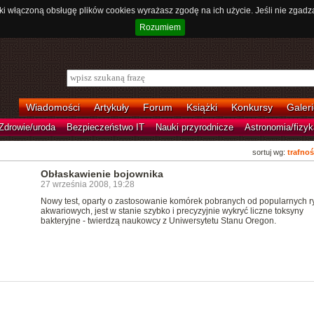
ki włączoną obsługę plików cookies wyrażasz zgodę na ich użycie. Jeśli nie zgadz
Rozumiem
Wiadomości
Artykuły
Forum
Książki
Konkursy
Galeri
Zdrowie/uroda
Bezpieczeństwo IT
Nauki przyrodnicze
Astronomia/fizyk
sortuj wg:
trafnoś
Obłaskawienie bojownika
27 września 2008, 19:28
Nowy test, oparty o zastosowanie komórek pobranych od popularnych r
akwariowych, jest w stanie szybko i precyzyjnie wykryć liczne toksyny
bakteryjne - twierdzą naukowcy z Uniwersytetu Stanu Oregon.