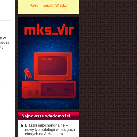
Patroni KopalniWiedzy
em w
Wiedza
ej
Najnowsze wiadomości
Blaszki mitochondrialne –
nowy typ patologii w mózgach
chorych na Alzheimera