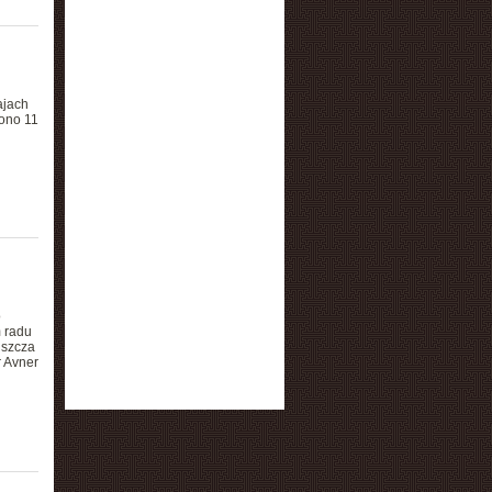
ajach
iono 11
o
 radu
uszcza
r Avner