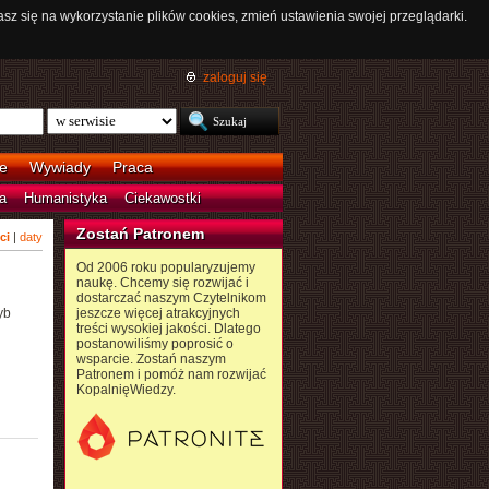
asz się na wykorzystanie plików cookies, zmień ustawienia swojej przeglądarki.
zaloguj się
e
Wywiady
Praca
a
Humanistyka
Ciekawostki
Zostań Patronem
ci
|
daty
Od 2006 roku popularyzujemy
naukę. Chcemy się rozwijać i
dostarczać naszym Czytelnikom
yb
jeszcze więcej atrakcyjnych
treści wysokiej jakości. Dlatego
postanowiliśmy poprosić o
wsparcie. Zostań naszym
Patronem i pomóż nam rozwijać
KopalnięWiedzy.