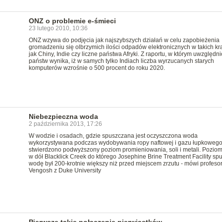
ONZ o problemie e-śmieci
23 lutego 2010, 10:36
ONZ wzywa do podjęcia jak najszybszych działań w celu zapobieżenia
gromadzeniu się olbrzymich ilości odpadów elektronicznych w takich kr
jak Chiny, Indie czy liczne państwa Afryki. Z raportu, w którym uwzględn
państw wynika, iż w samych tylko Indiach liczba wyrzucanych starych
komputerów wzrośnie o 500 procent do roku 2020.
Niebezpieczna woda
2 października 2013, 17:26
W wodzie i osadach, gdzie spuszczana jest oczyszczona woda
wykorzystywana podczas wydobywania ropy naftowej i gazu łupkoweg
stwierdzono podwyższony poziom promieniowania, soli i metali. Poziom
w dół Blacklick Creek do którego Josephine Brine Treatment Facility sp
wodę był 200-krotnie większy niż przed miejscem zrzutu - mówi profeso
Vengosh z Duke University
Pierwsze takie połączenie pierwiastków