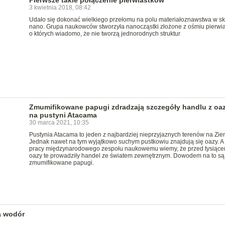
3 kwietnia 2018, 08:42
Udało się dokonać wielkiego przełomu na polu materiałoznawstwa w sk
nano. Grupa naukowców stworzyła nanocząstki złożone z ośmiu pierwia
o których wiadomo, że nie tworzą jednorodnych struktur
Zmumifikowane papugi zdradzają szczegóły handlu z oa
na pustyni Atacama
30 marca 2021, 10:35
Pustynia Atacama to jeden z najbardziej nieprzyjaznych terenów na Zie
Jednak nawet na tym wyjątkowo suchym pustkowiu znajdują się oazy. A 
pracy międzynarodowego zespołu naukowemu wiemy, że przed tysiącem
oazy te prowadziły handel ze światem zewnętrznym. Dowodem na to są.
zmumifikowane papugi.
a wodór