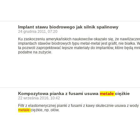
Implant stawu biodrowego jak silnik spalinowy
24 grudnia 2011, 07:20
Ku zaskoczeniu amerykańskich naukowców okazało się, że nawilżacz
implantach stawów biodrowych typu metal-metal jest grafit, nie białka. 
ta pozwoli zaprojektować lepsze materiały do implantów, które będą mni
podatne na zużycie.
Kompozytowa pianka z fusami usuwa
metale
ciężkie
22 września 2016, 10:42
Filtr z elastomerycznej pianki z fusami z kawy skutecznie usuwa z wody
metale
ciężkie, np. ołów.