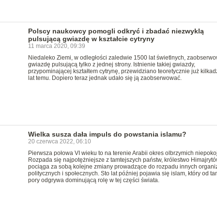
Polscy naukowcy pomogli odkryć i zbadać niezwyklą
pulsującą gwiazdę w kształcie cytryny
11 marca 2020, 09:39
Niedaleko Ziemi, w odległości zaledwie 1500 lat świetlnych, zaobserw
gwiazdę pulsującą tylko z jednej strony. Istnienie takiej gwiazdy,
przypominającej kształtem cytrynę, przewidziano teoretycznie już kilkadz
lat temu. Dopiero teraz jednak udało się ją zaobserwować.
Wielka susza dała impuls do powstania islamu?
20 czerwca 2022, 06:10
Pierwsza połowa VI wieku to na terenie Arabii okres olbrzymich niepoko
Rozpada się najpotężniejsze z tamtejszych państw, królestwo Himajrytó
pociąga za sobą kolejne zmiany prowadzące do rozpadu innych organ
politycznych i społecznych. Sto lat później pojawia się islam, który od ta
pory odgrywa dominującą rolę w tej części świata.