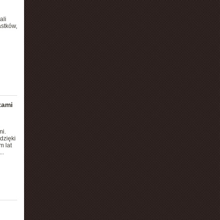
ali
stków,
zami
mi.
dzięki
 lat
..