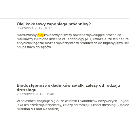
Olej kokosowy zapobiega próchnicy?
3 września 2012, 10:05
Nadtrawiony
olej
kokosowy niszczy bakterie wywołujące próchnicę.
Naukowcy z Athlone Institute of Technology (AIT) uważają, że ten natura
antybiotyk będzie można wykorzystać w produktach do higieny jamy ust
np. pastach do zębów.
Biodostępność składników sałatki zależy od rodzaju
dressingu
20 czerwca 2012, 18:40
W sałatkach znajduje się dużo witamin i składników odżywczych. To jed
jaką ich część wykorzystamy, zależy od rodzaju i ilości dressingu (Molec
Nutrition & Food Research).