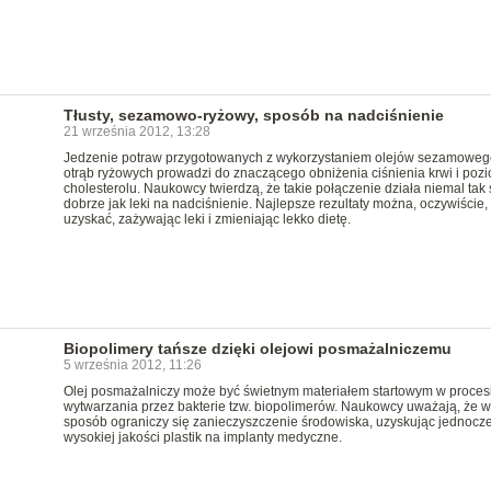
Tłusty, sezamowo-ryżowy, sposób na nadciśnienie
21 września 2012, 13:28
Jedzenie potraw przygotowanych z wykorzystaniem olejów sezamowego
otrąb ryżowych prowadzi do znaczącego obniżenia ciśnienia krwi i poz
cholesterolu. Naukowcy twierdzą, że takie połączenie działa niemal tak
dobrze jak leki na nadciśnienie. Najlepsze rezultaty można, oczywiście,
uzyskać, zażywając leki i zmieniając lekko dietę.
Biopolimery tańsze dzięki olejowi posmażalniczemu
5 września 2012, 11:26
Olej posmażalniczy może być świetnym materiałem startowym w proces
wytwarzania przez bakterie tzw. biopolimerów. Naukowcy uważają, że w
sposób ograniczy się zanieczyszczenie środowiska, uzyskując jednocz
wysokiej jakości plastik na implanty medyczne.