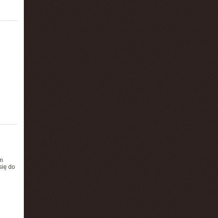
m
się do