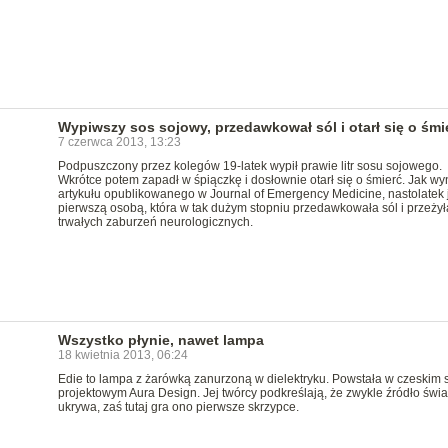
Wypiwszy sos sojowy, przedawkował sól i otarł się o śmi
7 czerwca 2013, 13:23
Podpuszczony przez kolegów 19-latek wypił prawie litr sosu sojowego.
Wkrótce potem zapadł w śpiączkę i dosłownie otarł się o śmierć. Jak wy
artykułu opublikowanego w Journal of Emergency Medicine, nastolatek 
pierwszą osobą, która w tak dużym stopniu przedawkowała sól i przeżył
trwałych zaburzeń neurologicznych.
Wszystko płynie, nawet lampa
18 kwietnia 2013, 06:24
Edie to lampa z żarówką zanurzoną w dielektryku. Powstała w czeskim 
projektowym Aura Design. Jej twórcy podkreślają, że zwykle źródło świat
ukrywa, zaś tutaj gra ono pierwsze skrzypce.