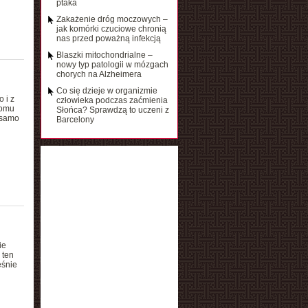
ptaka
Zakażenie dróg moczowych –
jak komórki czuciowe chronią
nas przed poważną infekcją
Blaszki mitochondrialne –
nowy typ patologii w mózgach
chorych na Alzheimera
Co się dzieje w organizmie
 i z
człowieka podczas zaćmienia
iomu
Słońca? Sprawdzą to uczeni z
 samo
Barcelony
ie
 ten
eśnie