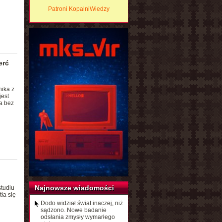
Patroni KopalniWiedzy
erć
nika z
jest
a bez
Najnowsze wiadomości
studiu
ła się
Dodo widział świat inaczej, niż
sądzono. Nowe badanie
odsłania zmysły wymarłego