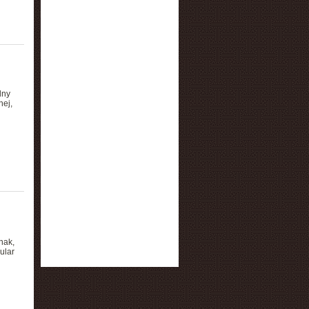
lny
nej,
nak,
ular