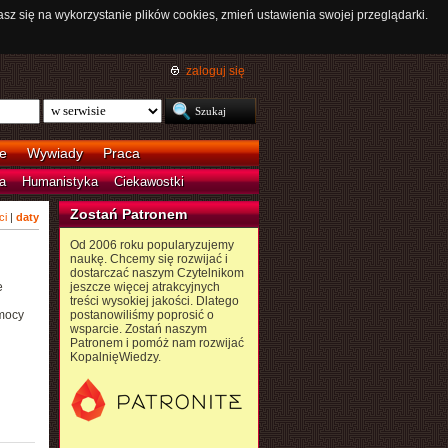
asz się na wykorzystanie plików cookies, zmień ustawienia swojej przeglądarki.
zaloguj się
e
Wywiady
Praca
a
Humanistyka
Ciekawostki
Zostań Patronem
ci
|
daty
Od 2006 roku popularyzujemy
naukę. Chcemy się rozwijać i
dostarczać naszym Czytelnikom
e
jeszcze więcej atrakcyjnych
treści wysokiej jakości. Dlatego
 mocy
postanowiliśmy poprosić o
u
wsparcie. Zostań naszym
Patronem i pomóż nam rozwijać
KopalnięWiedzy.