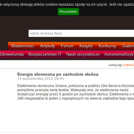
ki włączoną obsługę plików cookies wyrażasz zgodę na ich użycie. Jeśli nie zgadz
Rozumiem
Wiadomości
Artykuły
Forum
Książki
Konkursy
Galeri
Zdrowie/uroda
Bezpieczeństwo IT
Nauki przyrodnicze
Astronomia/fizyk
sortuj wg:
trafnoś
Energia słoneczna po zachodzie słońca
14 października 2013, 09:45
Elektrownia słoneczna Solana, położona w pobliżu Gila Bend w Arizoni
pomyślnie przeszła serię testów. Wykazały one, że elektrownia może
dostarczać energię przez 6 godzin po zachodzie słońca. Elektrownia o
280 megawatów to jeden z największych na świecie zakładów tego typ