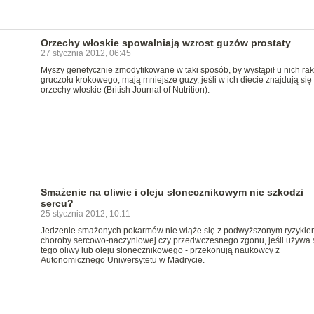
Orzechy włoskie spowalniają wzrost guzów prostaty
27 stycznia 2012, 06:45
Myszy genetycznie zmodyfikowane w taki sposób, by wystąpił u nich rak
gruczołu krokowego, mają mniejsze guzy, jeśli w ich diecie znajdują się
orzechy włoskie (British Journal of Nutrition).
Smażenie na oliwie i oleju słonecznikowym nie szkodzi
sercu?
25 stycznia 2012, 10:11
Jedzenie smażonych pokarmów nie wiąże się z podwyższonym ryzykie
choroby sercowo-naczyniowej czy przedwczesnego zgonu, jeśli używa 
tego oliwy lub oleju słonecznikowego - przekonują naukowcy z
Autonomicznego Uniwersytetu w Madrycie.