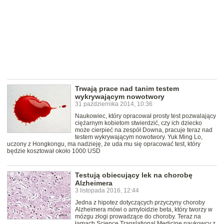
Trwają prace nad tanim testem
wykrywającym nowotwory
31 października 2014, 10:36
Naukowiec, który opracował prosty test pozwalający
ciężarnym kobietom stwierdzić, czy ich dziecko
może cierpieć na zespół Downa, pracuje teraz nad
testem wykrywającym nowotwory. Yuk Ming Lo,
uczony z Hongkongu, ma nadzieję, że uda mu się opracować test, który
będzie kosztował około 1000 USD
Testują obiecujący lek na chorobę
Alzheimera
3 listopada 2016, 12:44
Jedna z hipotez dotyczących przyczyny choroby
Alzheimera mówi o amyloidzie beta, który tworzy w
mózgu złogi prowadzące do choroby. Teraz na
łamach Science Translational Medicine naukowcy z