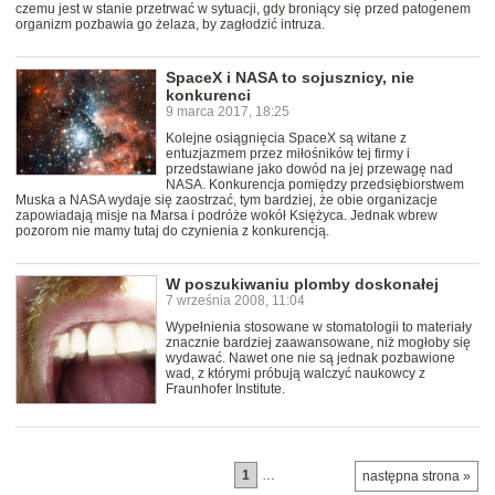
czemu jest w stanie przetrwać w sytuacji, gdy broniący się przed patogenem
organizm pozbawia go żelaza, by zagłodzić intruza.
SpaceX i NASA to sojusznicy, nie
konkurenci
9 marca 2017, 18:25
Kolejne osiągnięcia SpaceX są witane z
entuzjazmem przez miłośników tej firmy i
przedstawiane jako dowód na jej przewagę nad
NASA. Konkurencja pomiędzy przedsiębiorstwem
Muska a NASA wydaje się zaostrzać, tym bardziej, że obie organizacje
zapowiadają misje na Marsa i podróże wokół Księżyca. Jednak wbrew
pozorom nie mamy tutaj do czynienia z konkurencją.
W poszukiwaniu plomby doskonałej
7 września 2008, 11:04
Wypełnienia stosowane w stomatologii to materiały
znacznie bardziej zaawansowane, niż mogłoby się
wydawać. Nawet one nie są jednak pozbawione
wad, z którymi próbują walczyć naukowcy z
Fraunhofer Institute.
1
…
następna strona »