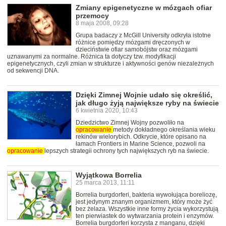
Zmiany epigenetyczne w mózgach ofiar
przemocy
8 maja 2008, 09:28
Grupa badaczy z McGill University odkryła istotne
różnice pomiędzy mózgami dręczonych w
dzieciństwie ofiar samobójstw oraz mózgami
uznawanymi za normalne. Różnica ta dotyczy tzw. modyfikacji
epigenetycznych, czyli zmian w strukturze i aktywności genów niezależnych
od sekwencji DNA.
Dzięki Zimnej Wojnie udało się określić,
jak długo żyją największe ryby na świecie
6 kwietnia 2020, 10:43
Dziedzictwo Zimnej Wojny pozwoliło na
opracowanie
metody dokładnego określania wieku
rekinów wielorybich. Odkrycie, które opisano na
łamach Frontiers in Marine Science, pozwoli na
opracowanie
lepszych strategii ochrony tych największych ryb na świecie.
Wyjątkowa Borrelia
25 marca 2013, 11:11
Borrelia burgdorferi, bakteria wywołująca boreliozę,
jest jedynym znanym organizmem, który może żyć
bez żelaza. Wszystkie inne formy życia wykorzystują
ten pierwiastek do wytwarzania protein i enzymów.
Borrelia burgdorferi korzysta z manganu, dzięki