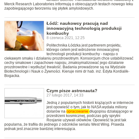
Merck Research Laboratories informują o obiecujących testach nowego leku
zapobiegającego tworzeniu się płytek amyloidowych.
Łódź: naukowcy pracują nad
innowacyjną technologią produkcji
kombuchy
8 czerwca 2021, 12:25
Politechnika Łódzka jest partnerem projektu,
którego celem jest wdrożenie innowacyjnej
technologii produkcji kombuchy - napoju o
ciekawym smaku i działaniu prozdrowotnym. Konsorcjum chce ustabilizować
cechy smakowe i zapachowe napoju, zmaksymalizować jego działanie
prozdrowotne i wydłużyć trwałość. Badania prowadzone są na Wydziale
Biotechnologii i Nauk o Żywności. Kieruje nimi dr hab. inż. Edyta Kordialik-
Bogacka.
Czym pisze astronauta?
27 lutego 2017, 14:33
Jedną z popularnych historii krążących w internecie
jest opowieść o tym, jak to NASA wydała miliony
dolarów na
opracowanie
długopisu działającego w
przestrzeni kosmicznej, podczas gdy sprytni
Rosjanie używali ołówków. Opowieść ta jest tak
popularna, że trafiła do jednego z odcinków serialu West Wing. Prawda
jednak jest znacznie bardziej interesująca.