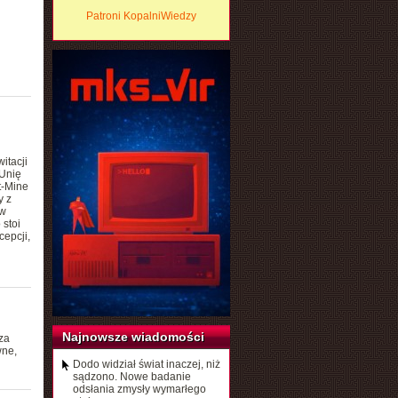
Patroni KopalniWiedzy
itacji
Unię
t-Mine
y z
 w
stoi
cepcji,
Najnowsze wiadomości
za
wne,
Dodo widział świat inaczej, niż
sądzono. Nowe badanie
odsłania zmysły wymarłego