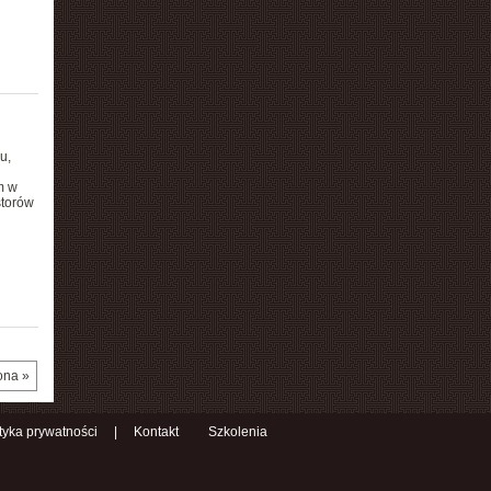
u,
m w
storów
ona »
ityka prywatności
|
Kontakt
Szkolenia