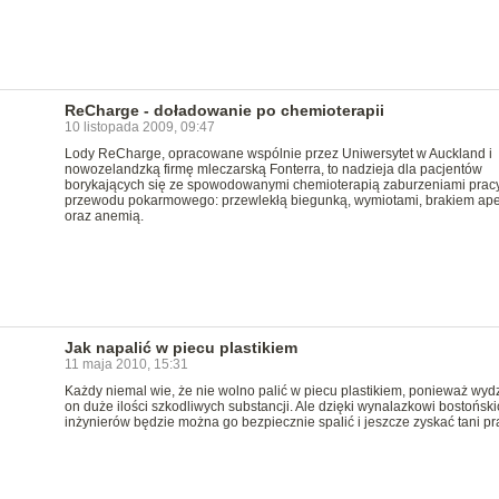
ReCharge - doładowanie po chemioterapii
10 listopada 2009, 09:47
Lody ReCharge, opracowane wspólnie przez Uniwersytet w Auckland i
nowozelandzką firmę mleczarską Fonterra, to nadzieja dla pacjentów
borykających się ze spowodowanymi chemioterapią zaburzeniami prac
przewodu pokarmowego: przewlekłą biegunką, wymiotami, brakiem ape
oraz anemią.
Jak napalić w piecu plastikiem
11 maja 2010, 15:31
Każdy niemal wie, że nie wolno palić w piecu plastikiem, ponieważ wyd
on duże ilości szkodliwych substancji. Ale dzięki wynalazkowi bostoński
inżynierów będzie można go bezpiecznie spalić i jeszcze zyskać tani pr