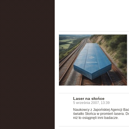
Laser na słońce
5 września 2007, 13:39
Naukowcy z Japońskiej Agencji Bad
światło Słońca w promień lasera. Do
niż to osiągnęli inni badacze.