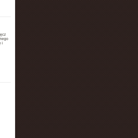
ręcz
dnego
 i
u