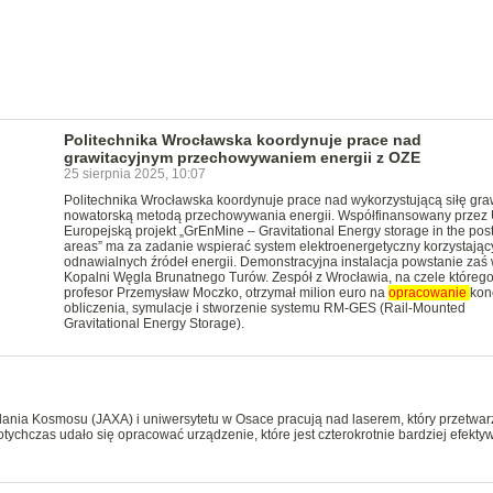
Politechnika Wrocławska koordynuje prace nad
grawitacyjnym przechowywaniem energii z OZE
25 sierpnia 2025, 10:07
Politechnika Wrocławska koordynuje prace nad wykorzystującą siłę graw
nowatorską metodą przechowywania energii. Współfinansowany przez 
Europejską projekt „GrEnMine – Gravitational Energy storage in the pos
areas” ma za zadanie wspierać system elektroenergetyczny korzystając
odnawialnych źródeł energii. Demonstracyjna instalacja powstanie zaś
Kopalni Węgla Brunatnego Turów. Zespół z Wrocławia, na czele którego 
profesor Przemysław Moczko, otrzymał milion euro na
opracowanie
kon
obliczenia, symulacje i stworzenie systemu RM-GES (Rail-Mounted
Gravitational Energy Storage).
ania Kosmosu (JAXA) i uniwersytetu w Osace pracują nad laserem, który przetwar
tychczas udało się opracować urządzenie, które jest czterokrotnie bardziej efekty