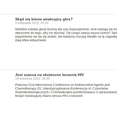
Skąd się bierze atrakcyjny głos?
5 listopada 2010, 20:34
Niektóre ludzkie głosy brzmią dla nas nieprzyjemnie, inne wydają się w
stworzone do tego, aby ich słuchać. Od czego zależy nasza ocena? Je
wyjaśnienia nie da się podać, ale badania rzucają światło na tę zagadkę
dają kilka wskazówek.
Jest szansa na skuteczne leczenie HIV
19 września 2011, 16:46
Podczas 51st Interscience Conference on Antimicrobial Agents and
Chemotherapy (51. Interdyscyplinarna Konferencja nt. Czynników
Antymikrobiologicznych i Chemioterapii) poinformowano o opracowani
terapii redukującej miano wirusa HIV u nosicieli