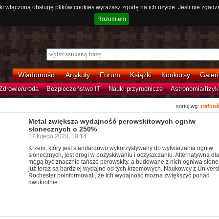
ki włączoną obsługę plików cookies wyrażasz zgodę na ich użycie. Jeśli nie zgadz
Rozumiem
Wiadomości
Artykuły
Forum
Książki
Konkursy
Galeri
Zdrowie/uroda
Bezpieczeństwo IT
Nauki przyrodnicze
Astronomia/fizyk
sortuj wg:
trafnoś
Metal zwiększa wydajność perowskitowych ogniw
słonecznych o 250%
17 lutego 2023, 10:14
Krzem, który jest standardowo wykorzystywany do wytwarzania ogniw
słonecznych, jest drogi w pozyskiwaniu i oczyszczaniu. Alternatywną dl
mogą być znacznie tańsze perowskity, a budowane z nich ogniwa słon
już teraz są bardziej wydajne od tych krzemowych. Naukowcy z Universi
Rochester poinformowali, że ich wydajność można zwiększyć ponad
dwukrotnie.