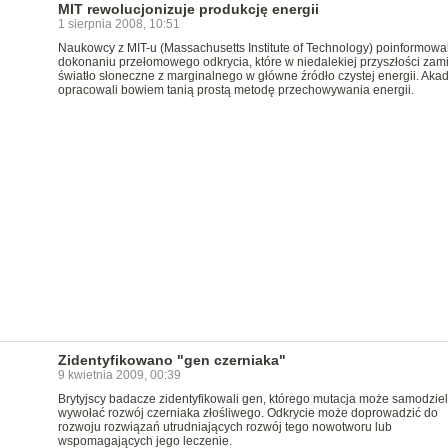
MIT rewolucjonizuje produkcję energii
1 sierpnia 2008, 10:51
Naukowcy z MIT-u (Massachusetts Institute of Technology) poinformowal
dokonaniu przełomowego odkrycia, które w niedalekiej przyszłości zam
światło słoneczne z marginalnego w główne źródło czystej energii. Aka
opracowali bowiem tanią prostą metodę przechowywania energii.
Zidentyfikowano "gen czerniaka"
9 kwietnia 2009, 00:39
Brytyjscy badacze zidentyfikowali gen, którego mutacja może samodziel
wywołać rozwój czerniaka złośliwego. Odkrycie może doprowadzić do
rozwoju rozwiązań utrudniających rozwój tego nowotworu lub
wspomagających jego leczenie.