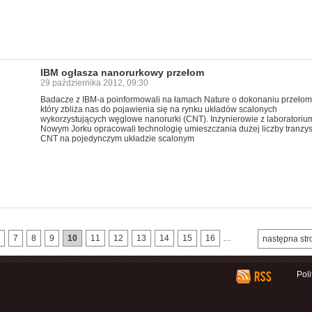
IBM ogłasza nanorurkowy przełom
29 października 2012, 09:30
Badacze z IBM-a poinformowali na łamach Nature o dokonaniu przełom
który zbliża nas do pojawienia się na rynku układów scalonych
wykorzystujących węglowe nanorurki (CNT). Inżynierowie z laboratoriu
Nowym Jorku opracowali technologię umieszczania dużej liczby tranzy
CNT na pojedynczym układzie scalonym
7
8
9
10
11
12
13
14
15
16
…
następna str
Pol