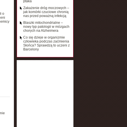
ptaka
Zakażenie dróg moczowych –
jak komórki czuciowe chronią
i o
nas przed poważną infekcją
ieni
demicy
Blaszki mitochondrialne –
nowy typ patologii w mózgach
chorych na Alzheimera
Co się dzieje w organizmie
człowieka podczas zaćmienia
Słońca? Sprawdzą to uczeni z
Barcelony
nie