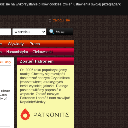
asz się na wykorzystanie plików cookies, zmień ustawienia swojej przeglądarki.
zaloguj się
e
Wywiady
Praca
a
Humanistyka
Ciekawostki
Zostań Patronem
ci
|
daty
Od 2006 roku popularyzujemy
naukę. Chcemy się rozwijać i
dostarczać naszym Czytelnikom
jeszcze więcej atrakcyjnych
treści wysokiej jakości. Dlatego
postanowiliśmy poprosić o
a niego
wsparcie. Zostań naszym
eczne
Patronem i pomóż nam rozwijać
ty of
KopalnięWiedzy.