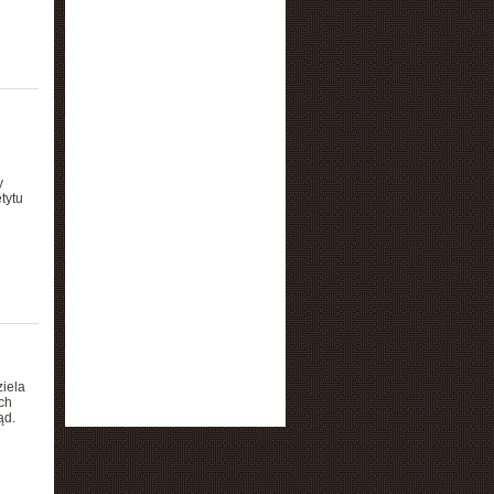
y
tytu
ziela
ch
ąd.