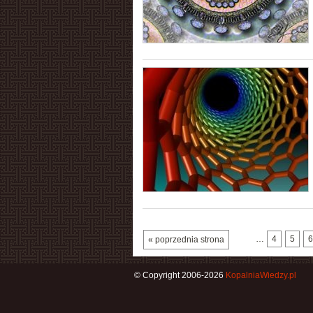
…
4
5
6
« poprzednia strona
© Copyright 2006-2026
KopalniaWiedzy.pl