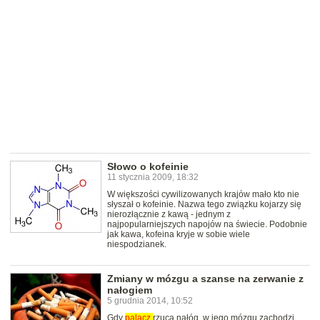
Słowo o kofeinie
11 stycznia 2009, 18:32
W większości cywilizowanych krajów mało kto nie
słyszał o kofeinie. Nazwa tego związku kojarzy się
nierozłącznie z kawą - jednym z
najpopularniejszych napojów na świecie. Podobnie
jak kawa, kofeina kryje w sobie wiele
niespodzianek.
Zmiany w mózgu a szanse na zerwanie z
nałogiem
5 grudnia 2014, 10:52
Gdy
palacz
rzuca nałóg, w jego mózgu zachodzi