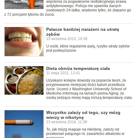
więzienia za pogwałcenie restrykcyjnego prawa
antytytoniowego. Policja nie ujawniła danych
osobowych 24-latka, wiadomo tylko, że złapano go
z 72 porcjami tytoniu do żucia.
Palacze bardziej narażeni na utratę
zębów
15 września 2015, 10:36
U osób, które regularnie palą, ryzyko utraty zębów
jest podwyższone.
Dieta obniża temperaturę ciała
11 maja 2011, 12:41
Uzyskano kolejne dowody na poparcie teorii, że
przyjmowanie mniejszej ilości kalorii przedłuża
życie. Uczeni z Washington University School of
Medicine informują na łamach pisma Aging, że
osoby jedzące mniej mają niższą temperaturę ciała.
Wszystko zależy od tego, czy mózg
wierzy w nikotynę
23 września 2016, 11:38
To, jak mózg reaguje na nikotynę, zależy od
przekonań palącego nt. zawartości alkaloidu w