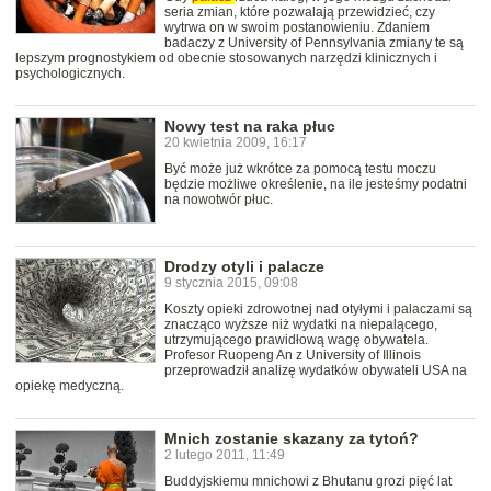
seria zmian, które pozwalają przewidzieć, czy
wytrwa on w swoim postanowieniu. Zdaniem
badaczy z University of Pennsylvania zmiany te są
lepszym prognostykiem od obecnie stosowanych narzędzi klinicznych i
psychologicznych.
Nowy test na raka płuc
20 kwietnia 2009, 16:17
Być może już wkrótce za pomocą testu moczu
będzie możliwe określenie, na ile jesteśmy podatni
na nowotwór płuc.
Drodzy otyli i palacze
9 stycznia 2015, 09:08
Koszty opieki zdrowotnej nad otyłymi i palaczami są
znacząco wyższe niż wydatki na niepalącego,
utrzymującego prawidłową wagę obywatela.
Profesor Ruopeng An z University of Illinois
przeprowadził analizę wydatków obywateli USA na
opiekę medyczną.
Mnich zostanie skazany za tytoń?
2 lutego 2011, 11:49
Buddyjskiemu mnichowi z Bhutanu grozi pięć lat