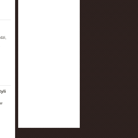
dzi,
e
yli
ów