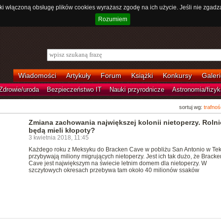
ki włączoną obsługę plików cookies wyrażasz zgodę na ich użycie. Jeśli nie zgadz
Rozumiem
Wiadomości
Artykuły
Forum
Książki
Konkursy
Galeri
Zdrowie/uroda
Bezpieczeństwo IT
Nauki przyrodnicze
Astronomia/fizyk
sortuj wg:
trafnoś
Zmiana zachowania największej kolonii nietoperzy. Rolni
będą mieli kłopoty?
3 kwietnia 2018, 11:45
Każdego roku z Meksyku do Bracken Cave w pobliżu San Antonio w Tek
przybywają miliony migrujących nietoperzy. Jest ich tak dużo, że Bracke
Cave jest największym na świecie letnim domem dla nietoperzy. W
szczytowych okresach przebywa tam około 40 milionów ssaków