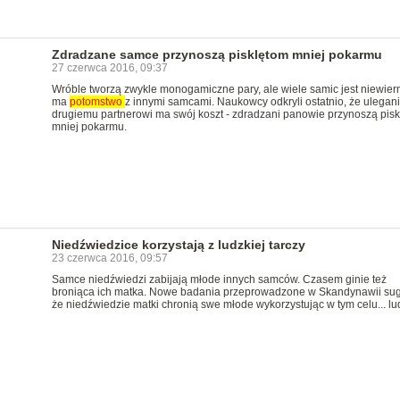
Zdradzane samce przynoszą pisklętom mniej pokarmu
27 czerwca 2016, 09:37
Wróble tworzą zwykle monogamiczne pary, ale wiele samic jest niewiern
ma
potomstwo
z innymi samcami. Naukowcy odkryli ostatnio, że ulegan
drugiemu partnerowi ma swój koszt - zdradzani panowie przynoszą pis
mniej pokarmu.
Niedźwiedzice korzystają z ludzkiej tarczy
23 czerwca 2016, 09:57
Samce niedźwiedzi zabijają młode innych samców. Czasem ginie też
broniąca ich matka. Nowe badania przeprowadzone w Skandynawii sug
że niedźwiedzie matki chronią swe młode wykorzystując w tym celu... lu