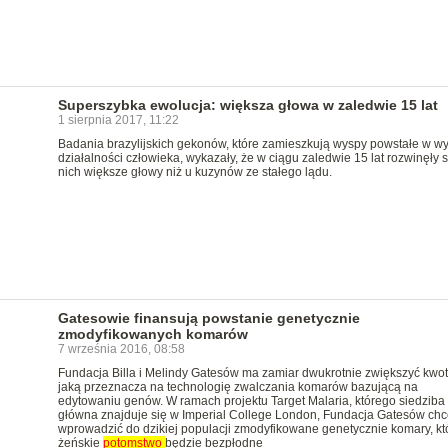
Superszybka ewolucja: większa głowa w zaledwie 15 lat
1 sierpnia 2017, 11:22
Badania brazylijskich gekonów, które zamieszkują wyspy powstałe w w
działalności człowieka, wykazały, że w ciągu zaledwie 15 lat rozwinęły s
nich większe głowy niż u kuzynów ze stałego lądu.
Gatesowie finansują powstanie genetycznie
zmodyfikowanych komarów
7 września 2016, 08:58
Fundacja Billa i Melindy Gatesów ma zamiar dwukrotnie zwiększyć kwot
jaką przeznacza na technologię zwalczania komarów bazującą na
edytowaniu genów. W ramach projektu Target Malaria, którego siedziba
główna znajduje się w Imperial College London, Fundacja Gatesów chc
wprowadzić do dzikiej populacji zmodyfikowane genetycznie komary, kt
żeńskie
potomstwo
będzie bezpłodne