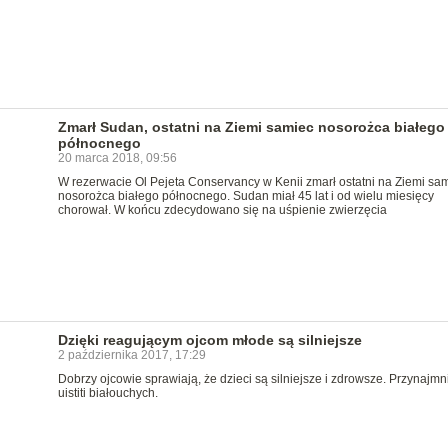
Zmarł Sudan, ostatni na Ziemi samiec nosorożca białego
północnego
20 marca 2018, 09:56
W rezerwacie Ol Pejeta Conservancy w Kenii zmarł ostatni na Ziemi sa
nosorożca białego północnego. Sudan miał 45 lat i od wielu miesięcy
chorował. W końcu zdecydowano się na uśpienie zwierzęcia
Dzięki reagującym ojcom młode są silniejsze
2 października 2017, 17:29
Dobrzy ojcowie sprawiają, że dzieci są silniejsze i zdrowsze. Przynajmni
uistiti białouchych.