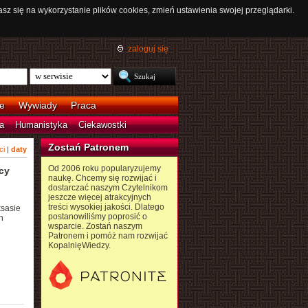
asz się na wykorzystanie plików cookies, zmień ustawienia swojej przeglądarki.
zaloguj się
e
Wywiady
Praca
a
Humanistyka
Ciekawostki
Zostań Patronem
ci
|
daty
Od 2006 roku popularyzujemy
cy
naukę. Chcemy się rozwijać i
dostarczać naszym Czytelnikom
jeszcze więcej atrakcyjnych
treści wysokiej jakości. Dlatego
sasie
postanowiliśmy poprosić o
n
wsparcie. Zostań naszym
Patronem i pomóż nam rozwijać
KopalnięWiedzy.