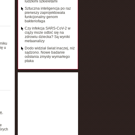
ludzkimi szkieletami
Sztuczna inteligencja po raz
pierwszy zaprojektowała
funkcjonalny genom
bakteriofaga
Czy infekcja SARS-CoV-2 w
ciąży może odbić się na
zdrowiu dziecka? Są wyniki
metaanalizy
yniku
ię u
Dodo widział świat inaczej, niż
sądzono. Nowe badanie
odsłania zmysły wymarłego
ptaka
ę,
e
órych