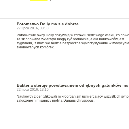
Potomstwo Dolly ma się dobrze
27 lipca 2016, 08:30
Potomkowie owcy Dolly dożywają w zdrowiu sędziwego wieku, co dowo
że sklonowane zwierzęta mogą żyć normalnie, a dla naukowców jest
sygnałem, iż możliwe będzie bezpieczne wykorzystywanie w medycyni
sklonowanych komórek.
Bakteria steruje powstawaniem odrębnych gatunków mot
22 lipca 2016, 13:10
Naukowcy zidentyfikowali mikroorganizm uśmiercający wszystkich syn
zakażonej nim samicy motyla Danaus chrysippus.