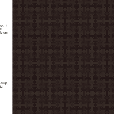
ych i
ie
klętom
erują,
dzi