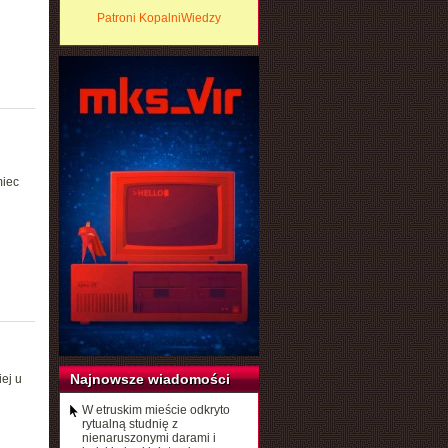
Patroni KopalniWiedzy
miec
Najnowsze wiadomości
ej u
W etruskim mieście odkryto
rytualną studnię z
nienaruszonymi darami i