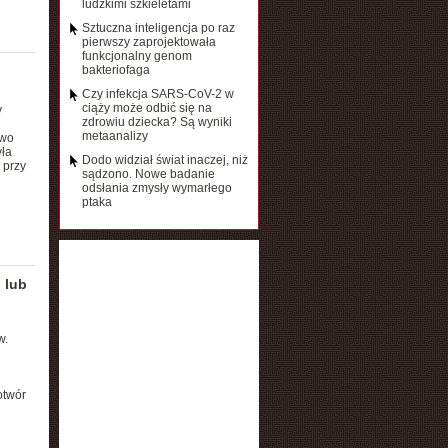
ludzkimi szkieletami
Sztuczna inteligencja po raz
pierwszy zaprojektowała
funkcjonalny genom
bakteriofaga
Czy infekcja SARS-CoV-2 w
ciąży może odbić się na
y
zdrowiu dziecka? Są wyniki
metaanalizy
owo
ła
Dodo widział świat inaczej, niż
 przy
sądzono. Nowe badanie
odsłania zmysły wymarłego
ptaka
 lub
w.
otwór