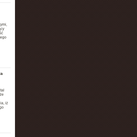
tymi,
ący
ść
nego
wa
tal
 że
a, iż
ego