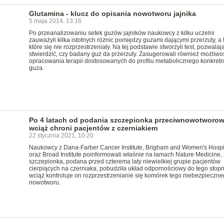
Glutamina - klucz do opisania nowotworu jajnika
5 maja 2014, 13:16
Po przeanalizowaniu setek guzów jajników naukowcy z kilku uczelni
zauważyli kilka istotnych różnic pomiędzy guzami dającymi przerzuty, a 
które się nie rozprzestrzeniały. Na tej podstawie stworzyli test, pozwalaj
stwierdzić, czy badany guz da przerzuty. Zasugerowali również możliwo
opracowania terapii dostosowanych do profilu metabolicznego konkret
guza.
Po 4 latach od podania szczepionka przeciwnowotworo
wciąż chroni pacjentów z czerniakiem
22 stycznia 2021, 10:20
Naukowcy z Dana-Farber Cancer Institute, Brigham and Women's Hospi
oraz Broad Institute poinformowali właśnie na łamach Nature Medicine,
szczepionka, podana przed czterema laty niewielkiej grupie pacjentów
cierpiących na czerniaka, pobudziła układ odpornościowy do tego stopni
wciąż kontroluje on rozprzestrzenianie się komórek tego niebezpieczn
nowotworu.