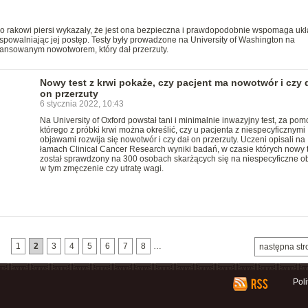
ko rakowi piersi wykazały, że jest ona bezpieczna i prawdopodobnie wspomaga uk
powalniając jej postęp. Testy były prowadzone na University of Washington na
wansowanym nowotworem, który dał przerzuty.
Nowy test z krwi pokaże, czy pacjent ma nowotwór i czy 
on przerzuty
6 stycznia 2022, 10:43
Na University of Oxford powstał tani i minimalnie inwazyjny test, za po
którego z próbki krwi można określić, czy u pacjenta z niespecyficznymi
objawami rozwija się nowotwór i czy dał on przerzuty. Uczeni opisali na
łamach Clinical Cancer Research wyniki badań, w czasie których nowy t
został sprawdzony na 300 osobach skarżących się na niespecyficzne o
w tym zmęczenie czy utratę wagi.
1
2
3
4
5
6
7
8
…
następna str
Pol