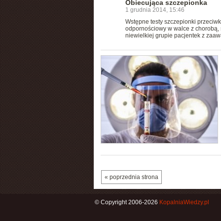
Obiecująca szczepionka
1 grudnia 2014, 15:46
Wstępne testy szczepionki przeciw
odpornościowy w walce z chorobą, s
niewielkiej grupie pacjentek z zaa
« poprzednia strona
© Copyright 2006-2026
KopalniaWiedzy.pl