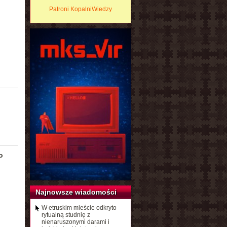
Patroni KopalniWiedzy
o
Najnowsze wiadomości
W etruskim mieście odkryto
rytualną studnię z
nienaruszonymi darami i