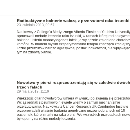
Radioaktywne bakterie walczą z przerzutami raka trzustki
23 kwietnia 2013, 09:57
Naukowcy z College'u Medycznego Alberta Einsteina Yeshiva Universit
opracowali metodę leczenia raka trzustki, w ramach której radioaktywne
bakterie Listeria monocytogenes infekują wyłącznie zmienione chorob
komórki. W modelu mysim eksperymentalna terapia znacząco zmniejszy
liczbę przerzutów bardzo agresywnej postaci nowotworu, nie wpływając
tym na zdrową tkankę.
Nowotwory piersi rozprzestrzeniają się w zaledwie dwóch
trzech falach
29 maja 2019, 11:19
Większość ofiar nowotworów umiera w wyniku pojawienia się przerzutó
Wciąż jednak stosunkowo niewiele wiemy o samym mechanizmie
przerzutowania. Naukowcy z Cancer Research UK Cambridge Institute
przeprowadzili właśnie badania genetyczne guzów pobranych od 10
pacjentek, które zmarły na raka piersi. We wszystkich przypadkach now
był oporny na różne metody leczenia.