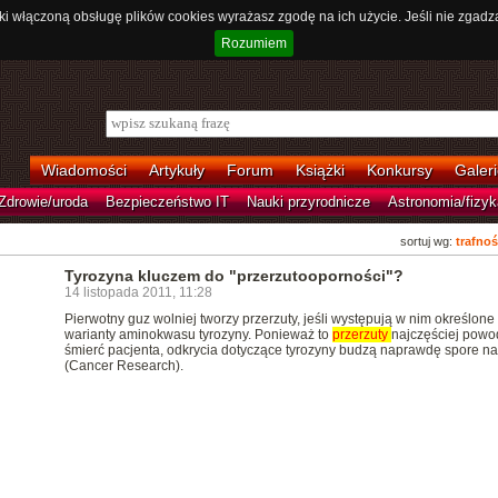
ki włączoną obsługę plików cookies wyrażasz zgodę na ich użycie. Jeśli nie zgadz
Rozumiem
Wiadomości
Artykuły
Forum
Książki
Konkursy
Galeri
Zdrowie/uroda
Bezpieczeństwo IT
Nauki przyrodnicze
Astronomia/fizyk
sortuj wg:
trafnoś
Tyrozyna kluczem do "przerzutooporności"?
14 listopada 2011, 11:28
Pierwotny guz wolniej tworzy przerzuty, jeśli występują w nim określone
warianty aminokwasu tyrozyny. Ponieważ to
przerzuty
najczęściej powo
śmierć pacjenta, odkrycia dotyczące tyrozyny budzą naprawdę spore na
(Cancer Research).