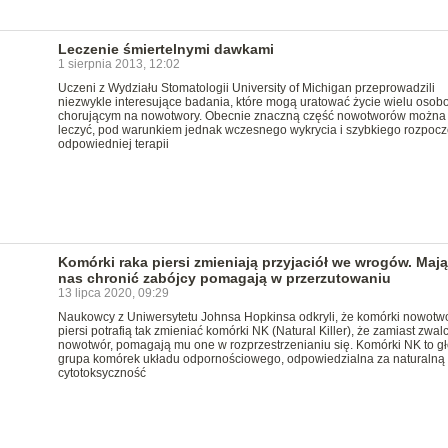
Leczenie śmiertelnymi dawkami
1 sierpnia 2013, 12:02
Uczeni z Wydziału Stomatologii University of Michigan przeprowadzili
niezwykle interesujące badania, które mogą uratować życie wielu oso
chorującym na nowotwory. Obecnie znaczną część nowotworów można
leczyć, pod warunkiem jednak wczesnego wykrycia i szybkiego rozpocz
odpowiedniej terapii
Komórki raka piersi zmieniają przyjaciół we wrogów. Maj
nas chronić zabójcy pomagają w przerzutowaniu
13 lipca 2020, 09:29
Naukowcy z Uniwersytetu Johnsa Hopkinsa odkryli, że komórki nowotw
piersi potrafią tak zmieniać komórki NK (Natural Killer), że zamiast zwal
nowotwór, pomagają mu one w rozprzestrzenianiu się. Komórki NK to g
grupa komórek układu odpornościowego, odpowiedzialna za naturalną
cytotoksyczność