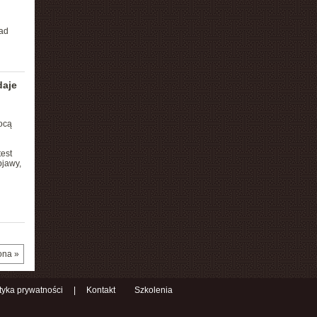
ład
daje
mocą
est
bjawy,
ona »
ityka prywatności
|
Kontakt
Szkolenia