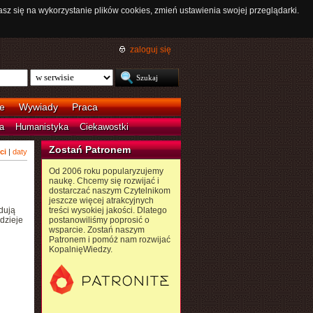
asz się na wykorzystanie plików cookies, zmień ustawienia swojej przeglądarki.
zaloguj się
e
Wywiady
Praca
a
Humanistyka
Ciekawostki
Zostań Patronem
ci
|
daty
Od 2006 roku popularyzujemy
naukę. Chcemy się rozwijać i
dostarczać naszym Czytelnikom
jeszcze więcej atrakcyjnych
dują
treści wysokiej jakości. Dlatego
dzieje
postanowiliśmy poprosić o
wsparcie. Zostań naszym
Patronem i pomóż nam rozwijać
KopalnięWiedzy.