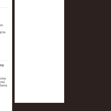
bom
ęcia
ący
orów
czać
łówna