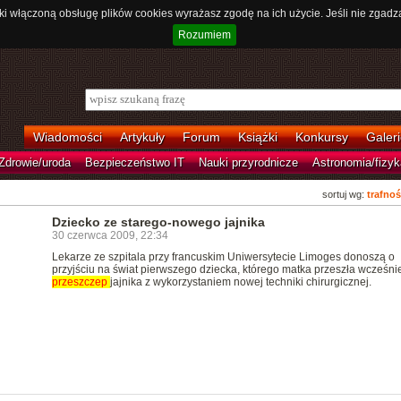
ki włączoną obsługę plików cookies wyrażasz zgodę na ich użycie. Jeśli nie zgadz
Rozumiem
Wiadomości
Artykuły
Forum
Książki
Konkursy
Galeri
Zdrowie/uroda
Bezpieczeństwo IT
Nauki przyrodnicze
Astronomia/fizyk
sortuj wg:
trafnoś
Dziecko ze starego-nowego jajnika
30 czerwca 2009, 22:34
Lekarze ze szpitala przy francuskim Uniwersytecie Limoges donoszą o
przyjściu na świat pierwszego dziecka, którego matka przeszła wcześnie
przeszczep
jajnika z wykorzystaniem nowej techniki chirurgicznej.