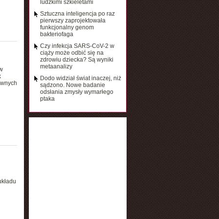
ludzkimi szkieletami
Sztuczna inteligencja po raz
pierwszy zaprojektowała
funkcjonalny genom
bakteriofaga
Czy infekcja SARS-CoV-2 w
ciąży może odbić się na
zdrowiu dziecka? Są wyniki
metaanalizy
w
k
Dodo widział świat inaczej, niż
tywnych
sądzono. Nowe badanie
odsłania zmysły wymarłego
ptaka
układu