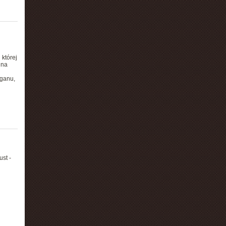
 której
 na
rganu,
st -