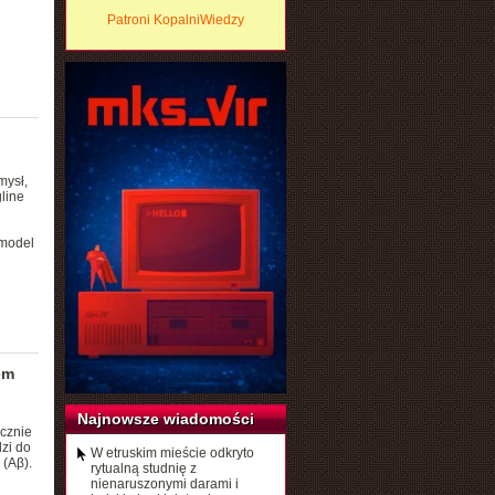
Patroni KopalniWiedzy
mysł,
line
 model
em
Najnowsze wiadomości
cznie
zi do
W etruskim mieście odkryto
(Aβ).
rytualną studnię z
nienaruszonymi darami i