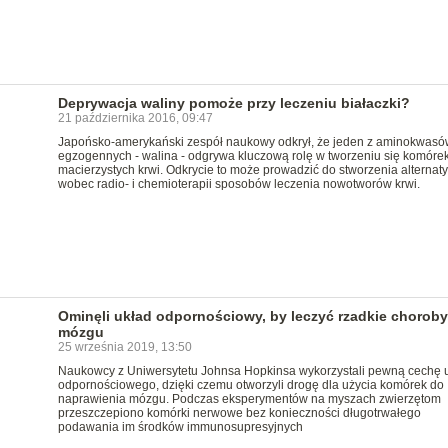
Deprywacja waliny pomoże przy leczeniu białaczki?
21 października 2016, 09:47
Japońsko-amerykański zespół naukowy odkrył, że jeden z aminokwasó
egzogennych - walina - odgrywa kluczową rolę w tworzeniu się komóre
macierzystych krwi. Odkrycie to może prowadzić do stworzenia alterna
wobec radio- i chemioterapii sposobów leczenia nowotworów krwi.
Ominęli układ odpornościowy, by leczyć rzadkie choroby
mózgu
25 września 2019, 13:50
Naukowcy z Uniwersytetu Johnsa Hopkinsa wykorzystali pewną cechę 
odpornościowego, dzięki czemu otworzyli drogę dla użycia komórek do
naprawienia mózgu. Podczas eksperymentów na myszach zwierzętom
przeszczepiono komórki nerwowe bez konieczności długotrwałego
podawania im środków immunosupresyjnych