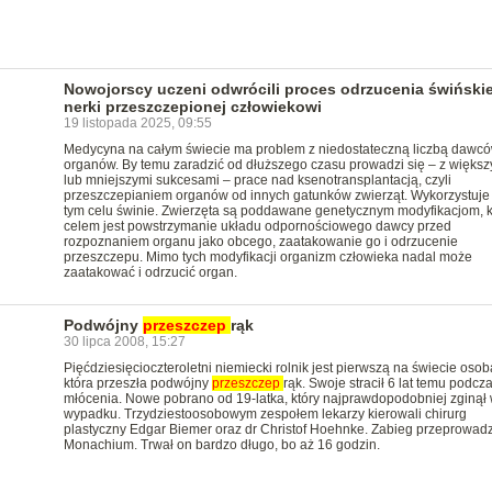
Nowojorscy uczeni odwrócili proces odrzucenia świńskie
nerki przeszczepionej człowiekowi
19 listopada 2025, 09:55
Medycyna na całym świecie ma problem z niedostateczną liczbą dawc
organów. By temu zaradzić od dłuższego czasu prowadzi się – z większ
lub mniejszymi sukcesami – prace nad ksenotransplantacją, czyli
przeszczepianiem organów od innych gatunków zwierząt. Wykorzystuje 
tym celu świnie. Zwierzęta są poddawane genetycznym modyfikacjom, k
celem jest powstrzymanie układu odpornościowego dawcy przed
rozpoznaniem organu jako obcego, zaatakowanie go i odrzucenie
przeszczepu. Mimo tych modyfikacji organizm człowieka nadal może
zaatakować i odrzucić organ.
Podwójny
przeszczep
rąk
30 lipca 2008, 15:27
Pięćdziesięcioczteroletni niemiecki rolnik jest pierwszą na świecie osob
która przeszła podwójny
przeszczep
rąk. Swoje stracił 6 lat temu podcz
młócenia. Nowe pobrano od 19-latka, który najprawdopodobniej zginął
wypadku. Trzydziestoosobowym zespołem lekarzy kierowali chirurg
plastyczny Edgar Biemer oraz dr Christof Hoehnke. Zabieg przeprowad
Monachium. Trwał on bardzo długo, bo aż 16 godzin.