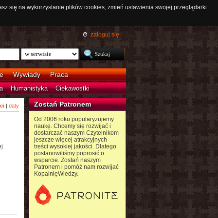
asz się na wykorzystanie plików cookies, zmień ustawienia swojej przeglądarki.
zaloguj się
e
Wywiady
Praca
a
Humanistyka
Ciekawostki
Zostań Patronem
ci
|
daty
Od 2006 roku popularyzujemy
naukę. Chcemy się rozwijać i
dostarczać naszym Czytelnikom
jeszcze więcej atrakcyjnych
j
treści wysokiej jakości. Dlatego
postanowiliśmy poprosić o
wsparcie. Zostań naszym
Patronem i pomóż nam rozwijać
KopalnięWiedzy.