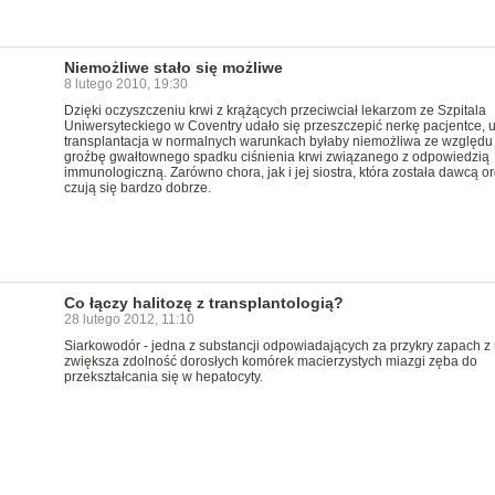
Niemożliwe stało się możliwe
8 lutego 2010, 19:30
Dzięki oczyszczeniu krwi z krążących przeciwciał lekarzom ze Szpitala
Uniwersyteckiego w Coventry udało się przeszczepić nerkę pacjentce, u
transplantacja w normalnych warunkach byłaby niemożliwa ze względu
groźbę gwałtownego spadku ciśnienia krwi związanego z odpowiedzią
immunologiczną. Zarówno chora, jak i jej siostra, która została dawcą o
czują się bardzo dobrze.
Co łączy halitozę z transplantologią?
28 lutego 2012, 11:10
Siarkowodór - jedna z substancji odpowiadających za przykry zapach z u
zwiększa zdolność dorosłych komórek macierzystych miazgi zęba do
przekształcania się w hepatocyty.