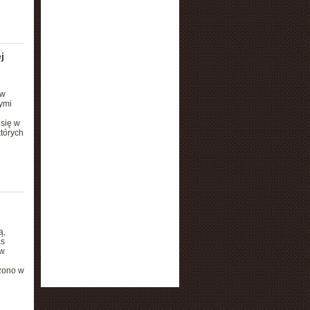
j
ów
ymi
się w
tórych
ą,
as
 w
zono w