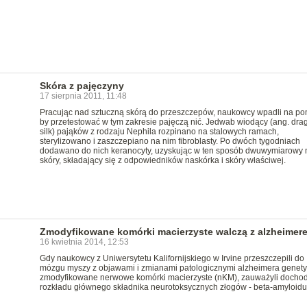
Skóra z pajęczyny
17 sierpnia 2011, 11:48
Pracując nad sztuczną skórą do przeszczepów, naukowcy wpadli na po
by przetestować w tym zakresie pajęczą nić. Jedwab wiodący (ang. drag
silk) pająków z rodzaju Nephila rozpinano na stalowych ramach,
sterylizowano i zaszczepiano na nim fibroblasty. Po dwóch tygodniach
dodawano do nich keranocyty, uzyskując w ten sposób dwuwymiarowy
skóry, składający się z odpowiedników naskórka i skóry właściwej.
Zmodyfikowane komórki macierzyste walczą z alzheimer
16 kwietnia 2014, 12:53
Gdy naukowcy z Uniwersytetu Kalifornijskiego w Irvine przeszczepili do
mózgu myszy z objawami i zmianami patologicznymi alzheimera genety
zmodyfikowane nerwowe komórki macierzyste (nKM), zauważyli dochod
rozkładu głównego składnika neurotoksycznych złogów - beta-amyloidu 