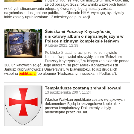
Howard Hughes Medical Institute (HHMI) – ogłosiła,
że od początku 2022 roku wyniki wszystkich badań,
w których sfinansowaniu odegra główną rolę, będą musiały zostać
natychmiast udostępnione publicznie. Obecnie HHMI wymaga, by artykuły
takie zostały upublicznione 12 miesięcy od publikacji.
Ścieżkami Puszczy Knyszyńskiej -
unikatowy album o najrozleglejszym w
Polsce nizinnym kompleksie leśnym
9 lutego 2021, 12:39
Po blisko 5 latach prac i przemierzeniu wielu
kilometrów powstał niezwykły album "Ścieżkami
Puszczy Knyszyńskiej", w którym znalazło się ponad
300 unikatowych zdjęć. Jego autorami są prof. Marek Konarzewski i dr
Janusz Kupryjanowicz z Uniwersytetu w Białymstoku. To już druga ich
wspólna
publikacja
(po albumie "Nadrzecznymi ścieżkami Podlasia").
Templariusze zostaną zrehabilitowani
13 października 2007, 11:24
Wkrótce Watykan opublikuje zestaw wyjątkowych
dokumentów. Będą to szczegółowe kopie akt z
procesu templariuszy. Dokumenty te były
niedostępne przez 700 lat.