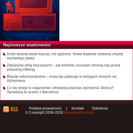
Najnowsze wiadomości
Dodo widział świat inaczej, niż sądzono. Nowe badanie odsłania zmysły
wymarłego ptaka
Zakażenie dróg moczowych – jak komórki czuciowe chronią nas przed
poważną infekcją
Blaszki mitochondrialne – nowy typ patologii w mózgach chorych na
Alzheimera
Co się dzieje w organizmie człowieka podczas zaćmienia Słońca?
Sprawdzą to uczeni z Barcelony
Polityka prywatności
|
Kontakt
Szkolenia
© Copyright 2006-2026
KopalniaWiedzy.pl