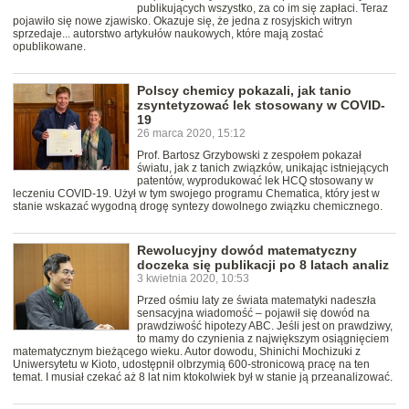
publikujących wszystko, za co im się zapłaci. Teraz
pojawiło się nowe zjawisko. Okazuje się, że jedna z rosyjskich witryn
sprzedaje... autorstwo artykułów naukowych, które mają zostać
opublikowane.
Polscy chemicy pokazali, jak tanio
zsyntetyzować lek stosowany w COVID-
19
26 marca 2020, 15:12
Prof. Bartosz Grzybowski z zespołem pokazał
światu, jak z tanich związków, unikając istniejących
patentów, wyprodukować lek HCQ stosowany w
leczeniu COVID-19. Użył w tym swojego programu Chematica, który jest w
stanie wskazać wygodną drogę syntezy dowolnego związku chemicznego.
Rewolucyjny dowód matematyczny
doczeka się publikacji po 8 latach analiz
3 kwietnia 2020, 10:53
Przed ośmiu laty ze świata matematyki nadeszła
sensacyjna wiadomość – pojawił się dowód na
prawdziwość hipotezy ABC. Jeśli jest on prawdziwy,
to mamy do czynienia z największym osiągnięciem
matematycznym bieżącego wieku. Autor dowodu, Shinichi Mochizuki z
Uniwersytetu w Kioto, udostępnił olbrzymią 600-stronicową pracę na ten
temat. I musiał czekać aż 8 lat nim ktokolwiek był w stanie ją przeanalizować.