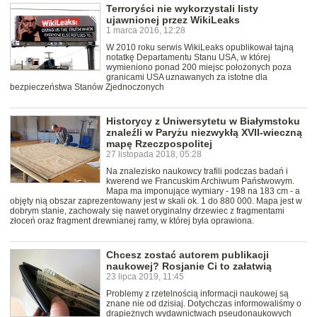
Terroryści nie wykorzystali listy
ujawnionej przez WikiLeaks
1 marca 2016, 12:28
W 2010 roku serwis WikiLeaks opublikował tajną
notatkę Departamentu Stanu USA, w której
wymieniono ponad 200 miejsc położonych poza
granicami USA uznawanych za istotne dla
bezpieczeństwa Stanów Zjednoczonych
Historycy z Uniwersytetu w Białymstoku
znaleźli w Paryżu niezwykłą XVII-wieczną
mapę Rzeczpospolitej
27 listopada 2018, 05:28
Na znalezisko naukowcy trafili podczas badań i
kwerend we Francuskim Archiwum Państwowym.
Mapa ma imponujące wymiary - 198 na 183 cm - a
objęty nią obszar zaprezentowany jest w skali ok. 1 do 880 000. Mapa jest w
dobrym stanie, zachowały się nawet oryginalny drzewiec z fragmentami
złoceń oraz fragment drewnianej ramy, w której była oprawiona.
Chcesz zostać autorem publikacji
naukowej? Rosjanie Ci to załatwią
23 lipca 2019, 11:45
Problemy z rzetelnością informacji naukowej są
znane nie od dzisiaj. Dotychczas informowaliśmy o
drapieżnych wydawnictwach pseudonaukowych