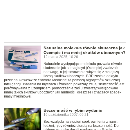
Naturalna molekuła równie skuteczna jak
Ozempic i ma mniej skutków ubocznych?
12 marca 2025, 10:26
Naturalnie występująca molekuła pozwala równie
skutecznie jak semaglutyd (Ozempic) zwalczać
nadwagę, a jej stosowanie wiąże się z mniejszą
liczbą skutków ubocznych. BRP została odkryta
przez naukowców ze Stanford Medicine za pomocą algorytmów sztucznej
inteligencji. Badania na myszach i świniach pokazały, że jej skuteczność jest
porównywalna z Ozempikiem, jednocześnie zaś u zwierząt występowało
mniej takich skutków ubocznych jak nudności, dreszcze i znaczący spadek
masy mięśniowej.
Bezsenność w rybim wydaniu
16 października 2007, 09:21
Bez względu na stopień spokrewnienia z nami,
ludźmi, ryby również cierpią na bezsenność. Do
takiego wniosku doszli naukowcy ze Szkoły