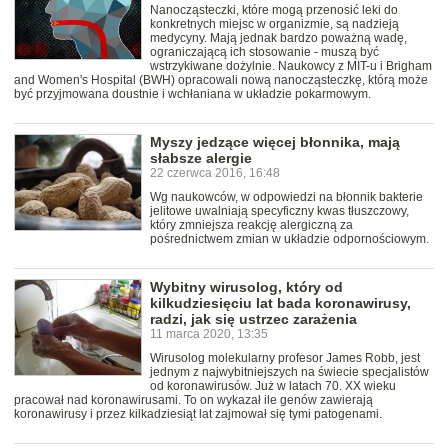
Nanocząsteczki, które mogą przenosić leki do
konkretnych miejsc w organizmie, są nadzieją
medycyny. Mają jednak bardzo poważną wadę,
ograniczającą ich stosowanie - muszą być
wstrzykiwane dożylnie. Naukowcy z MIT-u i Brigham
and Women's Hospital (BWH) opracowali nową nanocząsteczkę, którą może
być przyjmowana doustnie i wchłaniana w układzie pokarmowym.
Myszy jedzące więcej błonnika, mają
słabsze alergie
22 czerwca 2016, 16:48
Wg naukowców, w odpowiedzi na błonnik bakterie
jelitowe uwalniają specyficzny kwas tłuszczowy,
który zmniejsza reakcję alergiczną za
pośrednictwem zmian w układzie odpornościowym.
Wybitny wirusolog, który od
kilkudziesięciu lat bada koronawirusy,
radzi, jak się ustrzec zarażenia
11 marca 2020, 13:35
Wirusolog molekularny profesor James Robb, jest
jednym z najwybitniejszych na świecie specjalistów
od koronawirusów. Już w latach 70. XX wieku
pracował nad koronawirusami. To on wykazał ile genów zawierają
koronawirusy i przez kilkadziesiąt lat zajmował się tymi patogenami.