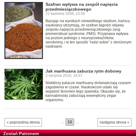
Szafran wpływa na zespół napięcia
przedmiesiączkowego
22 kwietnia 2008, 10:58
Bazując na wynikach niewielkiego studium, irańscy
naukowcy utrzymują, że szafran łagodzi objawy
zespołu napięcia przedmiesiączkowego (ang.
premenstrual syndrome, PMS). Przyprawa wpływa
na poziom jednego z neuroprzekaźników,
serotoniny, i w ten sposób "radzi sobie" z obniżonym
nastrojem.
Jak marihuana zaburza rytm dobowy
2 sierpnia 2010, 16:07
Niektórzy palacze marihuany doświadczają czasem
zagubienia w czasie. Naukowcom udało się
wyjaśnić fenomen tego zjawiska. Okazało się, że
kannabinoidy zaburzają wewnętrzny zegar
organizmu.
…
13
…
« poprzednia strona
następna strona »
Zostań Patronem