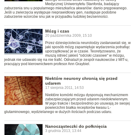
Medycznej Uniwersytetu Stanforda, badający
zaburzenia snu u popularnego mieszkańca akwariów: danio pręgowanego.
Jeśli u zwierzęcia występuje nieprawidłowy gen, następuje podobne
zaburzenie wzorców snu jak w przypadku ludzkiej bezsenności.
Mózg i czas
20 października 2009, 15:10
Przez dziesięciolecia neurolodzy zastanawiali się, w
jaki sposób mózg zapamiętuje wydarzenia potrafiąc
uporządkować je w czasie. Teoretyzowano, że
muszą istnieć jakieś "odciski czasowe" w mózgu,
jednak nie udawało się na nie trafić. Odnalazł je zespół naukowców z MIT-u,
pracujący pod kierownictwem profesor Ann Graybiel.
Niektóre neurony chronią się przed
udarem
17 sierpnia 2011, 14:53
Niektóre komórki mózgu dysponują mechanizmem
zabezpieczającym przed udarem niedokrwiennym.
W jego trakcie i bezpośrednio po usuwają ze swojej
powierzchni białka receptorów kwasu L-
glutaminowego, wydzielanego w dużych ilościach podczas udaru.
Nanocząsteczki do połknięcia
3 grudnia 2013, 13:44