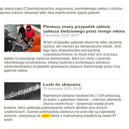
dkiego płaszczaka (Chlamydoselachus anguineus), prymitywnego rekina z rodziny
ypowa rodzina obejmuje tylko dwa współcześnie żyjące gatunki.
Pierwszy znany przypadek zabicia
żarłacza śledziowego przez innego rekina
6 września 2024, 08:37
W tym przypadku gatunek stracił nie tylko ciężarną
samicę, ale również jej nienarodzone młode. Jeśli
tego typu drapieżnictwo jest bardziej
rozpowszechnione, to może mieć ono znaczący
wpływ na populację żarłacza śledziowego, która już cierpi z powodu
rekordowego przełowienia, mówią naukowcy komentujący pierwszy
udokumentowany przypadek upolowania żarłacza śledziowego przez inny
gatunek rekina.
Łuski do skręcania
25 listopada 2010, 09:36
Najnowsze badania naukowców z USA pokazują,
że jeden z gatunków rekinów – ostronos atlantycki
(Isurus oxyrinchus) – dysponuje elastycznymi
łuskami, które ułatwiają wykonywanie ostrych skrętów przy dużych
szybkościach. Szanse potencjalnej zdobyczy na ucieczkę są naprawdę
mizerne, zważywszy że
rekin
mknie z maksymalną prędkością nawet 97
km/h!