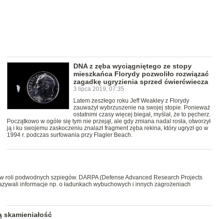
DNA z zęba wyciągniętego ze stopy
mieszkańca Florydy pozwoliło rozwiązać
zagadkę ugryzienia sprzed ćwierćwiecza
3 lipca 2019, 07:35
Latem zeszłego roku Jeff Weakley z Florydy
zauważył wybrzuszenie na swojej stopie. Ponieważ
ostatnimi czasy więcej biegał, myślał, że to pęcherz.
Początkowo w ogóle się tym nie przejął, ale gdy zmiana nadal rosła, otworzył
ją i ku swojemu zaskoczeniu znalazł fragment zęba rekina, który ugryzł go w
1994 r. podczas surfowania przy Flagler Beach.
 w roli podwodnych szpiegów. DARPA (Defense Advanced Research Projects
kazywali informacje np. o ładunkach wybuchowych i innych zagrożeniach
wą skamieniałość