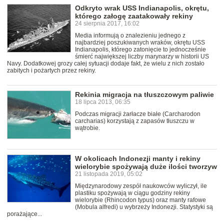
Odkryto wrak USS Indianapolis, okrętu,
którego załogę zaatakowały rekiny
24 sierpnia 2017, 16:02
Media informują o znalezieniu jednego z
najbardziej poszukiwanych wraków, okrętu USS
Indianapolis, którego zatonięcie to jednocześnie
śmierć największej liczby marynarzy w historii US
Navy. Dodatkowej grozy całej sytuacji dodaje fakt, że wielu z nich zostało
zabitych i pożartych przez rekiny.
Rekinia migracja na tłuszczowym paliwie
18 lipca 2013, 06:35
Podczas migracji żarłacze białe (Carcharodon
carcharias) korzystają z zapasów tłuszczu w
wątrobie.
W okolicach Indonezji manty i rekiny
wielorybie spożywają duże ilości tworzyw
21 listopada 2019, 05:02
Międzynarodowy zespół naukowców wyliczył, ile
plastiku spożywają w ciągu godziny rekiny
wielorybie (Rhincodon typus) oraz manty rafowe
(Mobula alfredi) u wybrzeży Indonezji. Statystyki są
porażające...