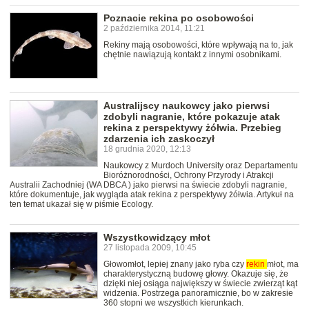
Poznacie rekina po osobowości
2 października 2014, 11:21
Rekiny mają osobowości, które wpływają na to, jak
chętnie nawiązują kontakt z innymi osobnikami.
Australijscy naukowcy jako pierwsi
zdobyli nagranie, które pokazuje atak
rekina z perspektywy żółwia. Przebieg
zdarzenia ich zaskoczył
18 grudnia 2020, 12:13
Naukowcy z Murdoch University oraz Departamentu
Bioróżnorodności, Ochrony Przyrody i Atrakcji
Australii Zachodniej (WA DBCA ) jako pierwsi na świecie zdobyli nagranie,
które dokumentuje, jak wygląda atak rekina z perspektywy żółwia. Artykuł na
ten temat ukazał się w piśmie Ecology.
Wszystkowidzący młot
27 listopada 2009, 10:45
Głowomłot, lepiej znany jako ryba czy
rekin
młot, ma
charakterystyczną budowę głowy. Okazuje się, że
dzięki niej osiąga największy w świecie zwierząt kąt
widzenia. Postrzega panoramicznie, bo w zakresie
360 stopni we wszystkich kierunkach.