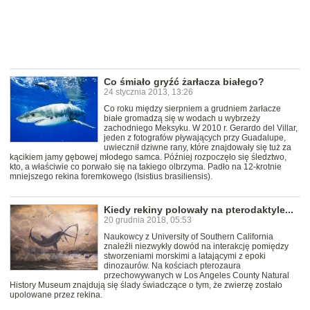
Co śmiało gryźć żarłacza białego?
24 stycznia 2013, 13:26
Co roku między sierpniem a grudniem żarłacze
białe gromadzą się w wodach u wybrzeży
zachodniego Meksyku. W 2010 r. Gerardo del Villar,
jeden z fotografów pływających przy Guadalupe,
uwiecznił dziwne rany, które znajdowały się tuż za
kącikiem jamy gębowej młodego samca. Później rozpoczęło się śledztwo,
kto, a właściwie co porwało się na takiego olbrzyma. Padło na 12-krotnie
mniejszego rekina foremkowego (Isistius brasiliensis).
Kiedy rekiny polowały na pterodaktyle...
20 grudnia 2018, 05:53
Naukowcy z University of Southern California
znaleźli niezwykły dowód na interakcję pomiędzy
stworzeniami morskimi a latającymi z epoki
dinozaurów. Na kościach pterozaura
przechowywanych w Los Angeles County Natural
History Museum znajdują się ślady świadczące o tym, że zwierzę zostało
upolowane przez rekina.