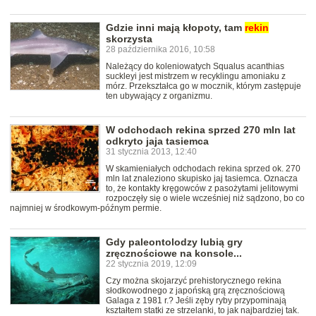
Gdzie inni mają kłopoty, tam
rekin
skorzysta
28 października 2016, 10:58
Należący do koleniowatych Squalus acanthias
suckleyi jest mistrzem w recyklingu amoniaku z
mórz. Przekształca go w mocznik, którym zastępuje
ten ubywający z organizmu.
W odchodach rekina sprzed 270 mln lat
odkryto jaja tasiemca
31 stycznia 2013, 12:40
W skamieniałych odchodach rekina sprzed ok. 270
mln lat znaleziono skupisko jaj tasiemca. Oznacza
to, że kontakty kręgowców z pasożytami jelitowymi
rozpoczęły się o wiele wcześniej niż sądzono, bo co
najmniej w środkowym-późnym permie.
Gdy paleontolodzy lubią gry
zręcznościowe na konsole...
22 stycznia 2019, 12:09
Czy można skojarzyć prehistorycznego rekina
słodkowodnego z japońską grą zręcznościową
Galaga z 1981 r.? Jeśli zęby ryby przypominają
kształtem statki ze strzelanki, to jak najbardziej tak.