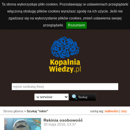
Ta strona wykorzystuje pliki cookies. Pozostawiając w ustawieniach przeglądarki
włączoną obsługę plików cookies wyrażasz zgodę na ich użycie. Jeśli nie
zgadzasz się na wykorzystanie plików cookies, zmień ustawienia swojej
przeglądarki.
Rozumiem
Strona główna
>
Szukaj "rekin"
sortuj wg:
trafności
|
daty
Rekinia osobowość
30 maja 2016, 13:37