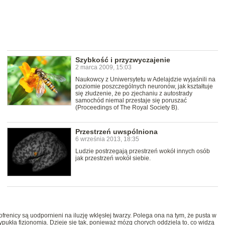
Szybkość i przyzwyczajenie
2 marca 2009, 15:03
Naukowcy z Uniwersytetu w Adelajdzie wyjaśnili na
poziomie poszczególnych neuronów, jak kształtuje
się złudzenie, że po zjechaniu z autostrady
samochód niemal przestaje się poruszać
(Proceedings of The Royal Society B).
Przestrzeń uwspólniona
6 września 2013, 18:35
Ludzie postrzegają przestrzeń wokół innych osób
jak przestrzeń wokół siebie.
ofrenicy są uodpornieni na iluzję wklęsłej twarzy. Polega ona na tym, że pusta w
pukła fizjonomia. Dzieje się tak, ponieważ mózg chorych oddziela to, co widzą