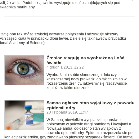
śli, że widzi. Podobne zjawisko występuje u osób znajdujących się pod
składnika marihuany.
tację obu rąk, mózg szybciej odtwarza połączenia i odzyskuje obszary
ych części ciała w przypadku dłoni lewej. Dzieje się tak nawet w przypadku
tional Academy of Science).
Źrenice reagują na wyobrażoną ilość
światła
4 grudnia 2013, 12:22
Wyobrażaniu sobie słonecznego dnia czy
kruczoczarnej nocy prowadzi do takich zmian w
rozszerzeniu źrenicy, jakbyśmy się rzeczywiście
znaleźli w takim otoczeniu.
Samoa ogłasza stan wyjątkowy z powodu
epidemii odry
20 listopada 2019, 11:47
W Samoa, niewielkim wyspiarskim państwie
położonym w połowie drogi pomiędzy Hawajami a
Nową Zelandią, ogłoszono stan wyjątkowy z
powodu epidemii odry. Epidemia rozpoczęła się pod
koniec października, gdy zanotowano pierwszy przypadek śmierci. Od tamtej