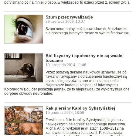
pory zmarło co najmniej 6 osób, w większości to dzieci przed 2. rokiem życia
Szum przez rywalizację
29 czerwca 2009, 10:07
Szum neuronalny może powodować, że człowiek
nie dostrzega istotnych zmian w swoim środowisku.
Ból fizyczny i społeczny nie są wcale
tożsame
19 listopada 2014, 11:46
Przez ostatnią dekadę naukowcy uznawali, że ból
fizyczny i związany z odrzuceniem (społeczny) są
przez mózg przetwarzane w ten sam sposób.
Najnowsze badania zespołu z Uniwersytetu
Kolorado w Boulder pokazują jednak, że to nieprawda i że wykorzystują one
odrębne obwody neuronalne.
Rak piersi w Kaplicy Sykstyńskiej
15 grudnia 2024, 18:58
Freski na suficie Kaplicy Sykstyńskiej to jedno z
największych osiągnięć zachodniego malarstwa.
Michał Anioł wykonał je w latach 1508–1512 na
zamówienie papieża Juliusza II. Przedstawiają