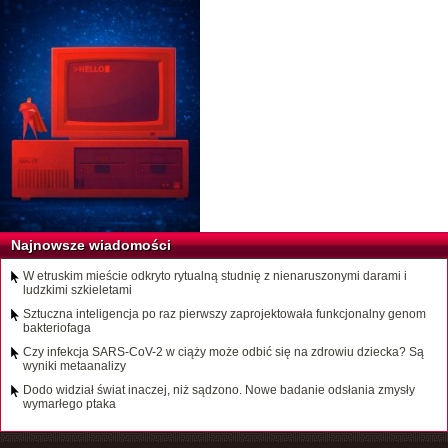
Najnowsze wiadomości
W etruskim mieście odkryto rytualną studnię z nienaruszonymi darami i
ludzkimi szkieletami
Sztuczna inteligencja po raz pierwszy zaprojektowała funkcjonalny genom
bakteriofaga
Czy infekcja SARS-CoV-2 w ciąży może odbić się na zdrowiu dziecka? Są
wyniki metaanalizy
Dodo widział świat inaczej, niż sądzono. Nowe badanie odsłania zmysły
wymarłego ptaka