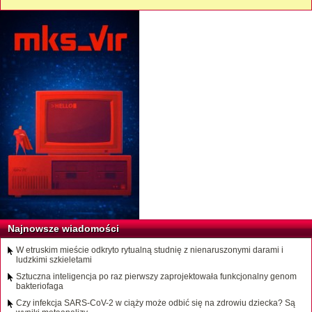
Najnowsze wiadomości
W etruskim mieście odkryto rytualną studnię z nienaruszonymi darami i
ludzkimi szkieletami
Sztuczna inteligencja po raz pierwszy zaprojektowała funkcjonalny genom
bakteriofaga
Czy infekcja SARS-CoV-2 w ciąży może odbić się na zdrowiu dziecka? Są