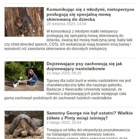
Komunikując się z młodymi, nietoperzyce
posługują się specjalną mową
skierowaną do dziecka
20 sierpnia 2020, 14:04
W komunikacji z młodymi matki nietoperzy
posługują się specjalną mową skierowaną do
dziecka, zwaną też mową matczyną (ang. baby talk
czy child-directed speech, CDS). Ich wokalizacje mają bowiem inną barwę i
wysokość niż zawołania skierowane do dorosłych nietoperzy.
Dojrzewające psy zachowują się jak
dojrzewający nastolatkowie
15 maja 2020, 09:20
Typowy dla ludzi bunt w wieku nastoletnim nie jest
charakterystyczny tylko dla naszego gatunku.
Badacze z Newcastle University wykazali, że
również u dojrzewających psów występuje cała
gama zachowań podobnych do zachowań ludzkich nastolatków.
Samotny George nie był ostatni? Wielkie
żółwie z Pinty wciąż istnieją?
2 lutego 2020, 10:04
Trwająca od kilku dni ekspedycja poszukiwawcza
na Galapagos odniosła pierwszy sukces.
Znaleziono samicę, która wykazuje bardzo duże