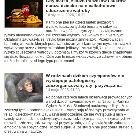
Gdy matka je dużo tłuszczów i cukrów,
naraża dziecko na niealkoholowe
stłuszczenie wątroby
16 stycznia 2026, 16:21
Karmione piersią dzieci matek jedzących
wysokotłuszczową dietę bogatą w cukry, są
narażone w późniejszym życiu na zwiększone
ryzyko niealkoholowego stłuszczenia wątroby. Naukowcy z University of
Oklahoma zauważyli, że ryzyko takie można zmniejszyć. Przeprowadzili
badania, w czasie których podawali ciężarnym i karmiącym myszom związek
wytwarzany przez zdrowy mikrobiom jelitowy i zauważyli, że zmniejsza on
ryzyko stłuszczenia wątroby u potomstwa myszy, w których diecie znajdowało
się dużo tłuszczu i cukru. Odkrycie to może wskazywać, że zdrowy mikrobiom
może chronić przed tego typu problemami.
W rodzinach dzikich szympansów nie
występuje patologiczny
zdezorganizowany styl przywiązania
14 maja 2025, 11:03
Po ponad czterech latach obserwacji prowadzonych
wśród dzikich szympansów w Taï National Park na
Wybrzeżu Kości Słoniowej naukowcy odkryli, że u
zwierząt tych – podobnie jak u ludzi – występują różne typy przywiązania w
relacji dziecko–matka. Zauważyli jednocześnie, że nie występuje u nich –
częsty wśród ludzi i u schwytanych przez ludzi szympansiątek trzymanych w
niewoli – zdezorganizowany styl przywiązania, z którym wiążą się zaburzenia
emocjonalne i psychiczne. To zaś sugeruje, że styl ten nie jest dobrą strategią
przetrwania w naturze.