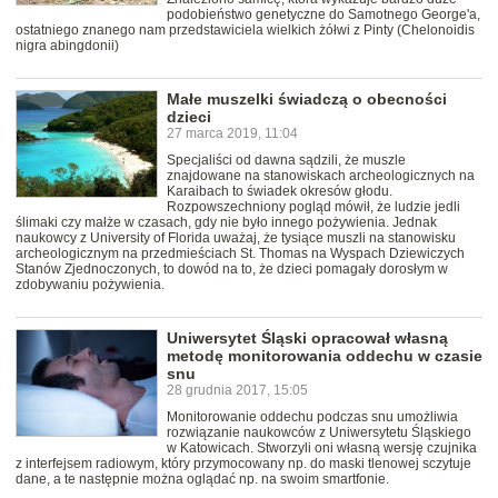
podobieństwo genetyczne do Samotnego George'a,
ostatniego znanego nam przedstawiciela wielkich żółwi z Pinty (Chelonoidis
nigra abingdonii)
Małe muszelki świadczą o obecności
dzieci
27 marca 2019, 11:04
Specjaliści od dawna sądzili, że muszle
znajdowane na stanowiskach archeologicznych na
Karaibach to świadek okresów głodu.
Rozpowszechniony pogląd mówił, że ludzie jedli
ślimaki czy małże w czasach, gdy nie było innego pożywienia. Jednak
naukowcy z University of Florida uważaj, że tysiące muszli na stanowisku
archeologicznym na przedmieściach St. Thomas na Wyspach Dziewiczych
Stanów Zjednoczonych, to dowód na to, że dzieci pomagały dorosłym w
zdobywaniu pożywienia.
Uniwersytet Śląski opracował własną
metodę monitorowania oddechu w czasie
snu
28 grudnia 2017, 15:05
Monitorowanie oddechu podczas snu umożliwia
rozwiązanie naukowców z Uniwersytetu Śląskiego
w Katowicach. Stworzyli oni własną wersję czujnika
z interfejsem radiowym, który przymocowany np. do maski tlenowej sczytuje
dane, a te następnie można oglądać np. na swoim smartfonie.