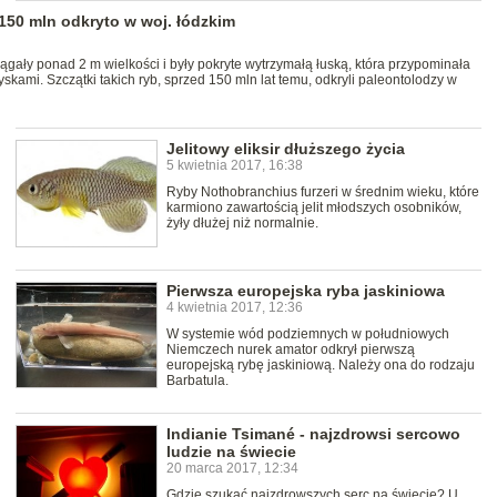
150 mln odkryto w woj. łódzkim
ągały ponad 2 m wielkości i były pokryte wytrzymałą łuską, która przypominała
skami. Szczątki takich ryb, sprzed 150 mln lat temu, odkryli paleontolodzy w
Jelitowy eliksir dłuższego życia
5 kwietnia 2017, 16:38
Ryby Nothobranchius furzeri w średnim wieku, które
karmiono zawartością jelit młodszych osobników,
żyły dłużej niż normalnie.
Pierwsza europejska ryba jaskiniowa
4 kwietnia 2017, 12:36
W systemie wód podziemnych w południowych
Niemczech nurek amator odkrył pierwszą
europejską rybę jaskiniową. Należy ona do rodzaju
Barbatula.
Indianie Tsimané - najzdrowsi sercowo
ludzie na świecie
20 marca 2017, 12:34
Gdzie szukać najzdrowszych serc na świecie? U