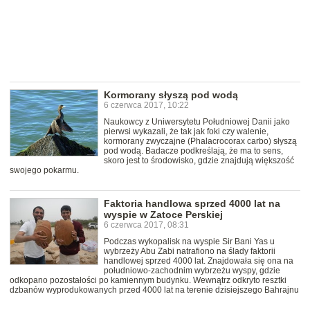
Kormorany słyszą pod wodą
6 czerwca 2017, 10:22
Naukowcy z Uniwersytetu Południowej Danii jako
pierwsi wykazali, że tak jak foki czy walenie,
kormorany zwyczajne (Phalacrocorax carbo) słyszą
pod wodą. Badacze podkreślają, że ma to sens,
skoro jest to środowisko, gdzie znajdują większość
swojego pokarmu.
Faktoria handlowa sprzed 4000 lat na
wyspie w Zatoce Perskiej
6 czerwca 2017, 08:31
Podczas wykopalisk na wyspie Sir Bani Yas u
wybrzeży Abu Zabi natrafiono na ślady faktorii
handlowej sprzed 4000 lat. Znajdowała się ona na
południowo-zachodnim wybrzeżu wyspy, gdzie
odkopano pozostałości po kamiennym budynku. Wewnątrz odkryto resztki
dzbanów wyprodukowanych przed 4000 lat na terenie dzisiejszego Bahrajnu