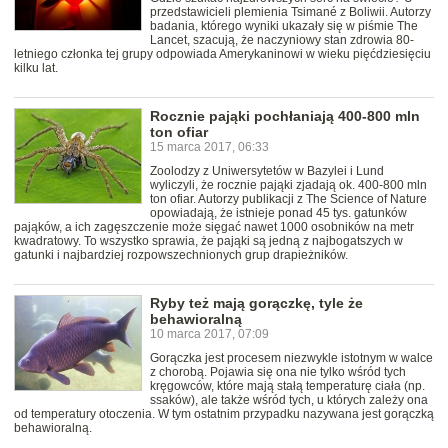
przedstawicieli plemienia Tsimané z Boliwii. Autorzy
badania, którego wyniki ukazały się w piśmie The
Lancet, szacują, że naczyniowy stan zdrowia 80-
letniego członka tej grupy odpowiada Amerykaninowi w wieku pięćdziesięciu
kilku lat.
Rocznie pająki pochłaniają 400-800 mln
ton ofiar
15 marca 2017, 06:33
Zoolodzy z Uniwersytetów w Bazylei i Lund
wyliczyli, że rocznie pająki zjadają ok. 400-800 mln
ton ofiar. Autorzy publikacji z The Science of Nature
opowiadają, że istnieje ponad 45 tys. gatunków
pająków, a ich zagęszczenie może sięgać nawet 1000 osobników na metr
kwadratowy. To wszystko sprawia, że pająki są jedną z najbogatszych w
gatunki i najbardziej rozpowszechnionych grup drapieżników.
Ryby też mają gorączkę, tyle że
behawioralną
10 marca 2017, 07:09
Gorączka jest procesem niezwykle istotnym w walce
z chorobą. Pojawia się ona nie tylko wśród tych
kręgowców, które mają stałą temperaturę ciała (np.
ssaków), ale także wśród tych, u których zależy ona
od temperatury otoczenia. W tym ostatnim przypadku nazywana jest gorączką
behawioralną.