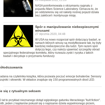
NASA poinformowała o otrzymaniu sygnału z
pojazdu Mars Science Laboratory. Oznacza to, że
po oddzieleniu się od rakiety nośnej pojazd działa
bez zakłóceń i kontynuuje misję.
Spór o manipulowanie niebezpiecznymi
wirusami
27 stycznia 2020, 04:48
W USA na nowo rozgorzał spór dotyczący badań, w
ramach których wirusy są modyfikowane tak, by były
bardziej niebezpieczne dla ludzi. Tym razem spór
dotyczy tego, czy należy ujawniać szczegóły obrad
specjalnego federalnego komitetu, który rozważa zyski i ryzyka z takich
badań i decyduje o przyznaniu funduszy
spółodczuwania
adana na czytelnika książka, która pozwala poczuć emocje bohaterów. Sensory
czujniki i siłowniki. W okładce znajduje się 150 programowalnych diod LED.
ie się z rytualnym seksem
at to przykład nieznanego dotąd egipskiego gatunku literackiego "kult fiction".
th, jeden z kapłanów pokusił się o napisanie dzieła wypełnionego piciem,