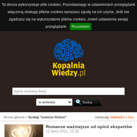
Ta strona wykorzystuje pliki cookies. Pozostawiając w ustawieniach przeglądarki
włączoną obsługę plików cookies wyrażasz zgodę na ich użycie. Jeśli nie
zgadzasz się na wykorzystanie plików cookies, zmień ustawienia swojej
przeglądarki.
Rozumiem
Strona główna
>
Szukaj "science-fiction"
sortuj wg:
trafności
|
daty
Romanse ważniejsze od opinii ekspertów
11 lipca 2011, 12:32