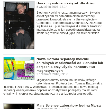
Hawking autorem książek dla dzieci
5 września 2007, 18:14
Stephen Hawking jest znanym na całym świecie
astrofizykiem. W poniedziałek na konferencji
prasowej, która odbyła się na Uniwersytecie w
Cambridge, poinformował dziennikarzy, że zabrał
się także za... pisanie książek dla dzieci. Profesor
ma nadzieję, że w ten sposób prawdziwa nauka
stanie się równie ekscytująca jak science fiction.
Nowa metoda separacji molekuł
chiralnych w zależności od kierunku ich
skręcenia przy użyciu nanostruktur
magnetycznych
27 czerwca 2018, 09:36
Międzynarodowy zespół naukowców, którego
członkiem jest Profesor Lech Tomasz Baczewski z
Instytutu Fizyki PAN w Warszawie, prowadził badania nad nową metodą
separacji enancjomerów poprzez oddziaływania pomiędzy molekułami
chiralnymi i cienką warstwą magnetyczna z anizotropią prostopadłą.
Mars Science Laboratory leci na Marsa
28 listopada 2011, 21:26