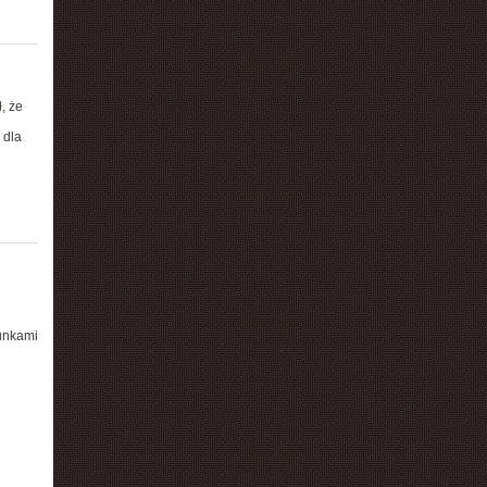
, że
 dla
unkami