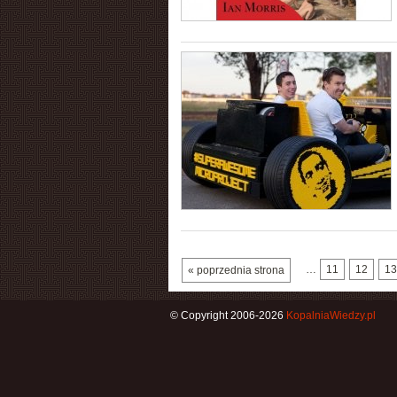
…
11
12
13
« poprzednia strona
© Copyright 2006-2026
KopalniaWiedzy.pl