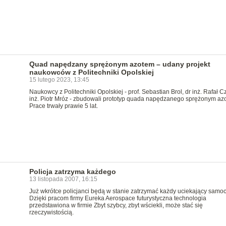
Quad napędzany sprężonym azotem – udany projekt
naukowców z Politechniki Opolskiej
15 lutego 2023, 13:45
Naukowcy z Politechniki Opolskiej - prof. Sebastian Brol, dr inż. Rafał Cz
inż. Piotr Mróz - zbudowali prototyp quada napędzanego sprężonym az
Prace trwały prawie 5 lat.
Policja zatrzyma każdego
13 listopada 2007, 16:15
Już wkrótce policjanci będą w stanie zatrzymać każdy uciekający samo
Dzięki pracom firmy Eureka Aerospace futurystyczna technologia
przedstawiona w firmie Zbyt szybcy, zbyt wściekli, może stać się
rzeczywistością.