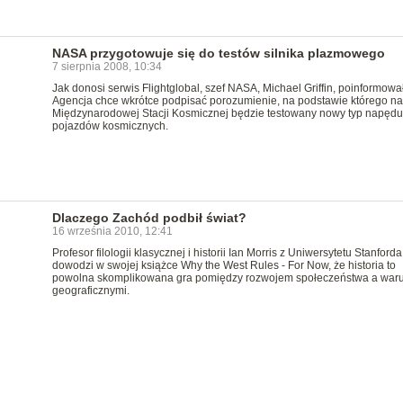
NASA przygotowuje się do testów silnika plazmowego
7 sierpnia 2008, 10:34
Jak donosi serwis Flightglobal, szef NASA, Michael Griffin, poinformował
Agencja chce wkrótce podpisać porozumienie, na podstawie którego na
Międzynarodowej Stacji Kosmicznej będzie testowany nowy typ napędu
pojazdów kosmicznych.
Dlaczego Zachód podbił świat?
16 września 2010, 12:41
Profesor filologii klasycznej i historii Ian Morris z Uniwersytetu Stanforda
dowodzi w swojej książce Why the West Rules - For Now, że historia to
powolna skomplikowana gra pomiędzy rozwojem społeczeństwa a war
geograficznymi.