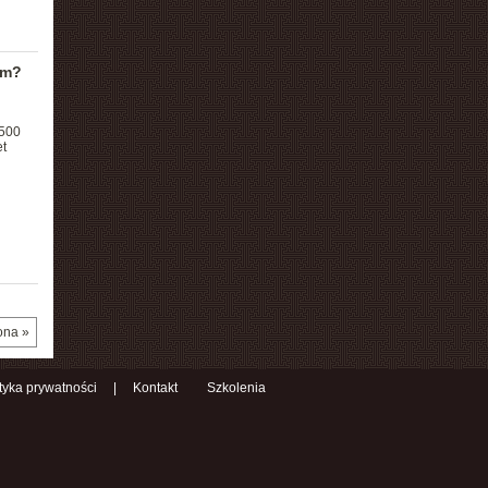
em?
 500
t
ona »
ityka prywatności
|
Kontakt
Szkolenia