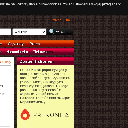
asz się na wykorzystanie plików cookies, zmień ustawienia swojej przeglądarki.
zaloguj się
e
Wywiady
Praca
a
Humanistyka
Ciekawostki
Zostań Patronem
ci
|
daty
Od 2006 roku popularyzujemy
naukę. Chcemy się rozwijać i
dostarczać naszym Czytelnikom
jeszcze więcej atrakcyjnych
ch
treści wysokiej jakości. Dlatego
postanowiliśmy poprosić o
ych
wsparcie. Zostań naszym
Patronem i pomóż nam rozwijać
KopalnięWiedzy.