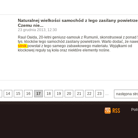
Naturalnej wielkości samochód z lego zasilany powietrz
Czemu nie...
23 grudnia 2013, 12:30
Raul Oaida, 20-letni geniusz-samouk z Rumunii, skonstruował z ponad
tys. klocków lego samochód zasilany powietrzem. Warto dodać, że nawe
silnik
powstał z tego samego zabawkowego materiału. Wyjątkami od
klockowej reguły są koła oraz niektóre elementy nośne.
14
15
16
17
18
19
20
21
22
23
…
następna str
Pol