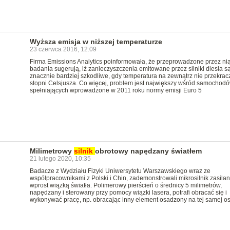
Wyższa emisja w niższej temperaturze
23 czerwca 2016, 12:09
Firma Emissions Analytics poinformowała, że przeprowadzone przez ni
badania sugerują, iż zanieczyszczenia emitowane przez silniki diesla s
znacznie bardziej szkodliwe, gdy temperatura na zewnątrz nie przekrac
stopni Celsjusza. Co więcej, problem jest największy wśród samochod
spełniających wprowadzone w 2011 roku normy emisji Euro 5
Milimetrowy
silnik
obrotowy napędzany światłem
21 lutego 2020, 10:35
Badacze z Wydziału Fizyki Uniwersytetu Warszawskiego wraz ze
współpracownikami z Polski i Chin, zademonstrowali mikrosilnik zasilan
wprost wiązką światła. Polimerowy pierścień o średnicy 5 milimetrów,
napędzany i sterowany przy pomocy wiązki lasera, potrafi obracać się i
wykonywać pracę, np. obracając inny element osadzony na tej samej os