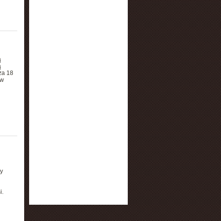
ą
ą
za 18
ów
y
i.