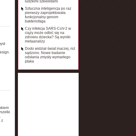
ludzkimi szkieletami
Sztuczna inteligencja po raz
pierwszy zaprojektowała
funkcjonalny genom
bakteriofaga
Czy infekcja SARS-CoV-2 w
ciąży może odbić się na
zdrowiu dziecka? Są wyniki
metaanalizy
ysł
Dodo widział świat inaczej, niż
esign.
sądzono. Nowe badanie
odsłania zmysły wymarłego
ptaka
nkiem
szelki
.
 z