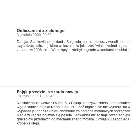
Odliczanie do zielonego
3 grudnia 2009, 09:59
Damjan Stanković, projektant z Belgradu, po raz pierwszy wpadł na pom
sygnalizacji ulicznej, która wskazuje, za jaki czas światło zmieni się na
zielone, w 2006 roku. W bieżącym zdobył nagrodę w konkursie reddot d
Pająk przędzie, a szpula nawija
18 stycznia 2013, 13:42
Na stole naukowców z Oxford Silk Group spoczywa znieczulona dwutle
węgla samica pająka Nephila edulis. Choć nigdzie się nie wybiera, na w
wypadek jej odnóża unieruchomiono za pomocą metalowych sprzączek
Nagle w kadrze pojawia się pęseta. Jedwabna nić zostaje przeciągnięta
gruczołów przędnych do mechanicznego motaka. Odwijaniu zapobiega
kropelka kleju.