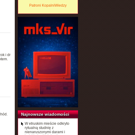
Patroni KopalniWiedzy
ok i dr
otem.
Najnowsze wiadomości
chód.
W etruskim mieście odkryto
rytualną studnię z
nienaruszonymi darami i