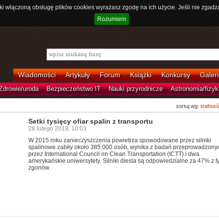
ki włączoną obsługę plików cookies wyrażasz zgodę na ich użycie. Jeśli nie zgadz
Rozumiem
Wiadomości
Artykuły
Forum
Książki
Konkursy
Galeri
Zdrowie/uroda
Bezpieczeństwo IT
Nauki przyrodnicze
Astronomia/fizyk
sortuj wg:
trafnoś
Setki tysięcy ofiar spalin z transportu
28 lutego 2019, 10:03
W 2015 roku zanieczyszczenia powietrza spowodowane przez silniki
spalinowe zabiły około 385 000 osób, wynika z badań przeprowadzony
przez International Council on Clean Transportation (ICTT) i dwa
amerykańskie uniwersytety. Silniki diesla są odpowiedzialne za 47% z t
zgonów