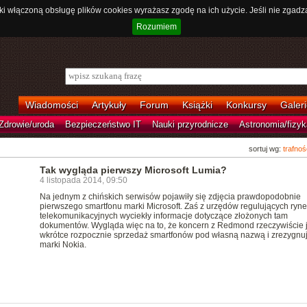
ki włączoną obsługę plików cookies wyrażasz zgodę na ich użycie. Jeśli nie zgadz
Rozumiem
Wiadomości
Artykuły
Forum
Książki
Konkursy
Galeri
Zdrowie/uroda
Bezpieczeństwo IT
Nauki przyrodnicze
Astronomia/fizyk
sortuj wg:
trafnoś
Tak wygląda pierwszy Microsoft Lumia?
4 listopada 2014, 09:50
Na jednym z chińskich serwisów pojawiły się zdjęcia prawdopodobnie
pierwszego smartfonu marki Microsoft. Zaś z urzędów regulujących ryne
telekomunikacyjnych wyciekły informacje dotyczące złożonych tam
dokumentów. Wygląda więc na to, że koncern z Redmond rzeczywiście 
wkrótce rozpocznie sprzedaż smartfonów pod własną nazwą i zrezygnuj
marki Nokia.