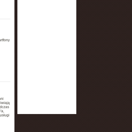
rtfony
ni
iwiają
odczas
'a,
usługi