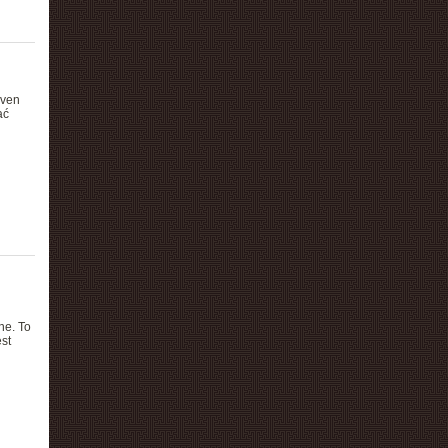
uven
ać
ne. To
st