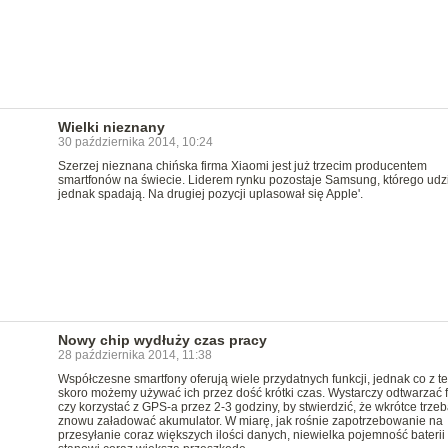
Wielki nieznany
30 października 2014, 10:24
Szerzej nieznana chińska firma Xiaomi jest już trzecim producentem
smartfonów na świecie. Liderem rynku pozostaje Samsung, którego udz
jednak spadają. Na drugiej pozycji uplasował się Apple'.
Nowy chip wydłuży czas pracy
28 października 2014, 11:38
Współczesne smartfony oferują wiele przydatnych funkcji, jednak co z te
skoro możemy używać ich przez dość krótki czas. Wystarczy odtwarzać f
czy korzystać z GPS-a przez 2-3 godziny, by stwierdzić, że wkrótce trze
znowu załadować akumulator. W miarę, jak rośnie zapotrzebowanie na
przesyłanie coraz większych ilości danych, niewielka pojemność baterii