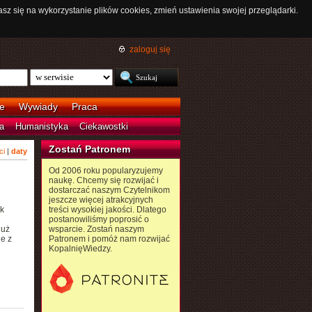
asz się na wykorzystanie plików cookies, zmień ustawienia swojej przeglądarki.
zaloguj się
e
Wywiady
Praca
a
Humanistyka
Ciekawostki
Zostań Patronem
ci
|
daty
Od 2006 roku popularyzujemy
naukę. Chcemy się rozwijać i
dostarczać naszym Czytelnikom
jeszcze więcej atrakcyjnych
k
treści wysokiej jakości. Dlatego
postanowiliśmy poprosić o
już
wsparcie. Zostań naszym
e z
Patronem i pomóż nam rozwijać
KopalnięWiedzy.