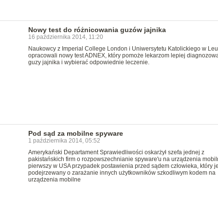
Nowy test do różnicowania guzów jajnika
16 października 2014, 11:20
Naukowcy z Imperial College London i Uniwersytetu Katolickiego w Le
opracowali nowy test ADNEX, który pomoże lekarzom lepiej diagnozow
guzy jajnika i wybierać odpowiednie leczenie.
Pod sąd za mobilne spyware
1 października 2014, 05:52
Amerykański Departament Sprawiedliwości oskarżył szefa jednej z
pakistańskich firm o rozpowszechnianie spyware'u na urządzenia mobil
pierwszy w USA przypadek postawienia przed sądem człowieka, który je
podejrzewany o zarażanie innych użytkowników szkodliwym kodem na
urządzenia mobilne