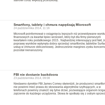
stanowi coraz większą przeszkodę.
Smartfony, tablety i chmura napędzają Microsoft
24 października 2014, 11:16
Microsoft poinformował o osiągnięciu lepszych niż przewidywane wyni
finansowych za kwartał lipiec-wrzesień, który był dla firmy pierwszym
kwartałem roku podatkowego 2015.. Najbardziej interesujący jest fakt, ż
poprawę wyników wpłynęła dobra sprzedaż smartfonów, tabletów Surfac
usług w chmurze obliczeniowej. Jednocześnie margines zysku koncern
pozostał nienaruszony.
FBI nie dostanie backdoora
23 października 2014, 09:08
Niedawno dyrektor FBI James Comey stwierdził, że producenci smartf
nie powinni mieć prawa do stosowania algorytmów szyfrujących, a w
telefonach powinny znaleźć się tylne drzwi, pozwalające organom ściga
zajrzenie do każdego urządzenia. Słowa te spotkały się z ostrym sprze