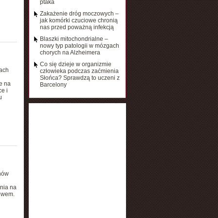
ptaka
Zakażenie dróg moczowych –
jak komórki czuciowe chronią
nas przed poważną infekcją
Blaszki mitochondrialne –
nowy typ patologii w mózgach
chorych na Alzheimera
Co się dzieje w organizmie
kach
człowieka podczas zaćmienia
Słońca? Sprawdzą to uczeni z
e na
Barcelony
e i
u
onów
nia na
ciwem.