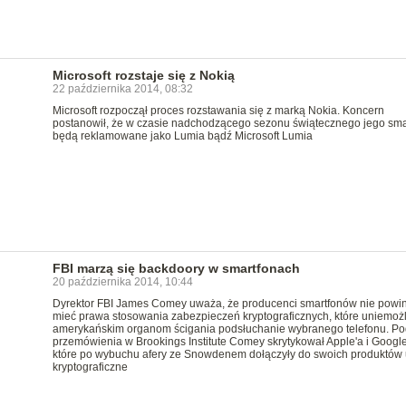
Microsoft rozstaje się z Nokią
22 października 2014, 08:32
Microsoft rozpoczął proces rozstawania się z marką Nokia. Koncern
postanowił, że w czasie nadchodzącego sezonu świątecznego jego sma
będą reklamowane jako Lumia bądź Microsoft Lumia
FBI marzą się backdoory w smartfonach
20 października 2014, 10:44
Dyrektor FBI James Comey uważa, że producenci smartfonów nie powin
mieć prawa stosowania zabezpieczeń kryptograficznych, które uniemożl
amerykańskim organom ścigania podsłuchanie wybranego telefonu. P
przemówienia w Brookings Institute Comey skrytykował Apple'a i Google
które po wybuchu afery ze Snowdenem dołączyły do swoich produktów 
kryptograficzne