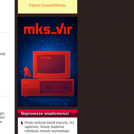
Patroni KopalniWiedzy
iały
Najnowsze wiadomości
go,
ilm
ba
Dodo widział świat inaczej, niż
sądzono. Nowe badanie
odsłania zmysły wymarłego