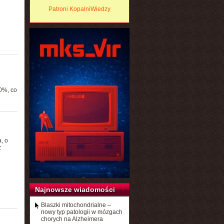
Patroni KopalniWiedzy
e
0%, co
, o
ż
Najnowsze wiadomości
Blaszki mitochondrialne –
nowy typ patologii w mózgach
chorych na Alzheimera