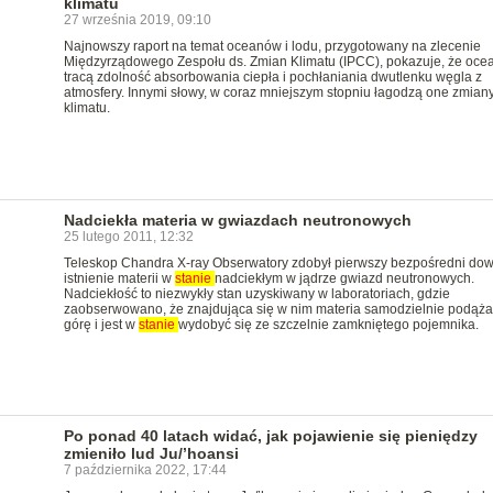
klimatu
27 września 2019, 09:10
Najnowszy raport na temat oceanów i lodu, przygotowany na zlecenie
Międzyrządowego Zespołu ds. Zmian Klimatu (IPCC), pokazuje, że oce
tracą zdolność absorbowania ciepła i pochłaniania dwutlenku węgla z
atmosfery. Innymi słowy, w coraz mniejszym stopniu łagodzą one zmian
klimatu.
Nadciekła materia w gwiazdach neutronowych
25 lutego 2011, 12:32
Teleskop Chandra X-ray Obserwatory zdobył pierwszy bezpośredni do
istnienie materii w
stanie
nadciekłym w jądrze gwiazd neutronowych.
Nadciekłość to niezwykły stan uzyskiwany w laboratoriach, gdzie
zaobserwowano, że znajdująca się w nim materia samodzielnie podąża
górę i jest w
stanie
wydobyć się ze szczelnie zamkniętego pojemnika.
Po ponad 40 latach widać, jak pojawienie się pieniędzy
zmieniło lud Ju/’hoansi
7 października 2022, 17:44