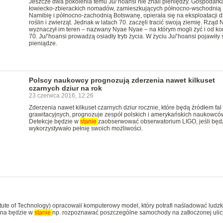
Jeszcze dwa pokolenia temu Ju/’hoansi nie znali pieniędzy. Gospodark
łowiecko-zbierackich nomadów, zamieszkujących północno-wschodnią
Namibię i północno-zachodnią Botswanę, opierała się na eksploatacji d
roślin i zwierząt. Jednak w latach 70. zaczęli tracić swoją ziemię. Rząd 
wyznaczył im teren – nazwany Nyae Nyae – na którym mogli żyć i od koń
70. Ju/’hoansi prowadzą osiadły tryb życia. W życiu Ju/’hoansi pojawiły 
pieniądze.
Polscy naukowcy prognozują zderzenia nawet kilkuset
czarnych dziur na rok
23 czerwca 2016, 12:26
Zderzenia nawet kilkuset czarnych dziur rocznie, które będą źródłem fal
grawitacyjnych, prognozuje zespół polskich i amerykańskich naukowcó
Detekcje będzie w
stanie
zaobserwować obserwatorium LIGO, jeśli będ
wykorzystywało pełnię swoich możliwości.
itute of Technology) opracowali komputerowy model, który potrafi naśladować ludzk
yna będzie w
stanie
np. rozpoznawać poszczególne samochody na zatłoczonej ulic