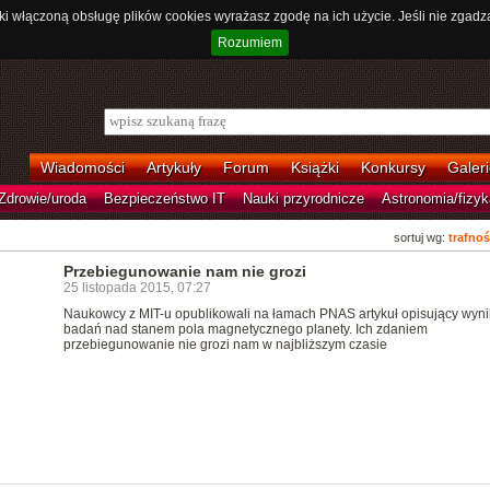
ki włączoną obsługę plików cookies wyrażasz zgodę na ich użycie. Jeśli nie zgadz
Rozumiem
Wiadomości
Artykuły
Forum
Książki
Konkursy
Galeri
Zdrowie/uroda
Bezpieczeństwo IT
Nauki przyrodnicze
Astronomia/fizyk
sortuj wg:
trafnoś
Przebiegunowanie nam nie grozi
25 listopada 2015, 07:27
Naukowcy z MIT-u opublikowali na łamach PNAS artykuł opisujący wynik
badań nad stanem pola magnetycznego planety. Ich zdaniem
przebiegunowanie nie grozi nam w najbliższym czasie