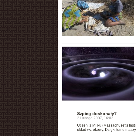
Szpieg doskonały?
21 lutego 2007, 16:02
Uczeni z MIT-u (Massachusetts Inst
układ wzrokowy. Dzięki temu masz