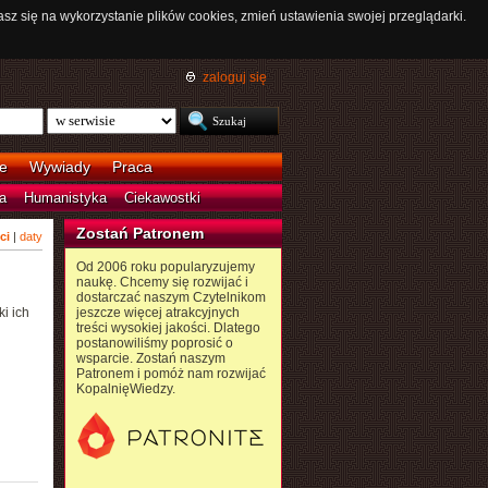
asz się na wykorzystanie plików cookies, zmień ustawienia swojej przeglądarki.
zaloguj się
e
Wywiady
Praca
a
Humanistyka
Ciekawostki
Zostań Patronem
ci
|
daty
Od 2006 roku popularyzujemy
naukę. Chcemy się rozwijać i
dostarczać naszym Czytelnikom
i ich
jeszcze więcej atrakcyjnych
treści wysokiej jakości. Dlatego
postanowiliśmy poprosić o
wsparcie. Zostań naszym
Patronem i pomóż nam rozwijać
KopalnięWiedzy.