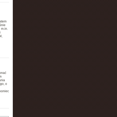
Zatem
śnie
 m.in.
i
ł,
konać
m
ania
go, o
koniec