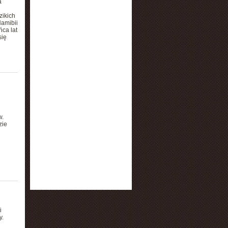
a
zikich
Namibii
ca lat
się
w.
zie
i
y.