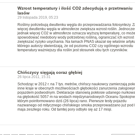
Wzrost temperatury i ilość CO2 zdecydują o przetrwaniu
lasów
29 listopada 2019, 05:23
Rośliny potrzebują dwutlenku węgla do przeprowadzania fotosyntezy. 
więcej dwutlenku węgla w atmosferze zwiększa wzrost roślin. Jednocze
jednak więcej CO2 w atmosferze oznacza wyższą temperaturę, co może
spowodować niedobory wody potrzebnej rośliną, ograniczać ich wzrost 
zwiększać ryzyko usychania. Na łamach PNAS ukazał się właśnie artyku
którego autorzy stwierdzają, że od poziomu CO2 czy ogólnego wzrostu
temperatury ważniejszy dla roślin jest stosunek obu tych czynników.
Chińczycy sięgają coraz głębiej
26 lipca 2011, 15:31
Schodząc w 2012 r. na 7 tys. metrów, chińscy naukowcy zamierzają po
inne kraje w obecnych możliwościach głębokości zanurzenia załogowy
pojazdem podwodnym. Deklaracje stanowią pokłosie udanego nurkow
na głębokość 5057 m na wodach międzynarodowych Oceanu Spokojne
którym poinformowano dziś (26 lipca) rano. Pierwsze testy pojazdu
nazwanego od mitycznego chińskiego smoka przeprowadzano już pod 
maja zeszłego roku. Od tamtej pory odbyło się aż 17 misji.