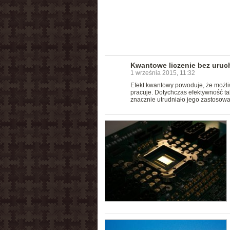
Kwantowe liczenie bez uruc
1 września 2015, 11:32
Efekt kwantowy powoduje, że możli
pracuje. Dotychczas efektywność t
znacznie utrudniało jego zastosowa