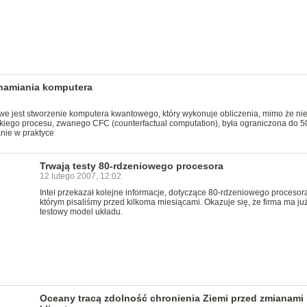
hamiania komputera
we jest stworzenie komputera kwantowego, który wykonuje obliczenia, mimo że ni
akiego procesu, zwanego CFC (counterfactual computation), była ograniczona do 5
nie w praktyce
Trwają testy 80-rdzeniowego procesora
12 lutego 2007, 12:02
Intel przekazał kolejne informacje, dotyczące 80-rdzeniowego procesora
którym pisaliśmy przed kilkoma miesiącami. Okazuje się, że firma ma ju
testowy model układu.
Oceany tracą zdolność chronienia Ziemi przed zmianami