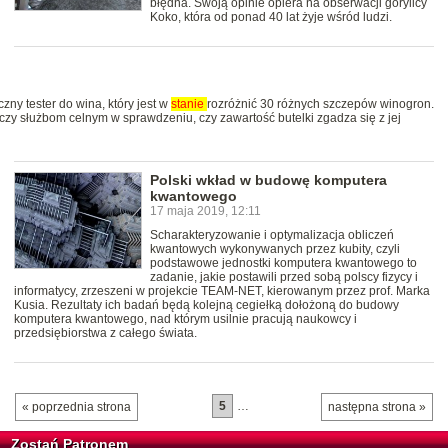
błędna. Swoją opinie opiera na obserwacji gorylicy
Koko, która od ponad 40 lat żyje wśród ludzi.
ny tester do wina, który jest w
stanie
rozróżnić 30 różnych szczepów winogron.
y służbom celnym w sprawdzeniu, czy zawartość butelki zgadza się z jej
Polski wkład w budowę komputera
kwantowego
17 maja 2019, 12:11
Scharakteryzowanie i optymalizacja obliczeń
kwantowych wykonywanych przez kubity, czyli
podstawowe jednostki komputera kwantowego to
zadanie, jakie postawili przed sobą polscy fizycy i
informatycy, zrzeszeni w projekcie TEAM-NET, kierowanym przez prof. Marka
Kusia. Rezultaty ich badań będą kolejną cegiełką dołożoną do budowy
komputera kwantowego, nad którym usilnie pracują naukowcy i
przedsiębiorstwa z całego świata.
5
…
« poprzednia strona
następna strona »
Zostań Patronem