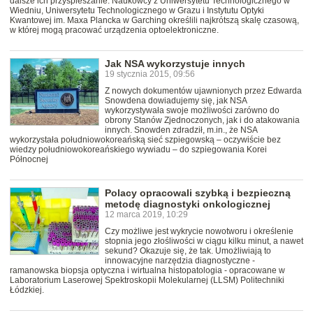
dalsze ich przyspieszanie. Naukowcy z Uniwersytetu Technologicznego w
Wiedniu, Uniwersytetu Technologicznego w Grazu i Instytutu Optyki
Kwantowej im. Maxa Plancka w Garching określili najkrótszą skalę czasową,
w której mogą pracować urządzenia optoelektroniczne.
Jak NSA wykorzystuje innych
19 stycznia 2015, 09:56
Z nowych dokumentów ujawnionych przez Edwarda
Snowdena dowiadujemy się, jak NSA
wykorzystywała swoje możliwości zarówno do
obrony Stanów Zjednoczonych, jak i do atakowania
innych. Snowden zdradził, m.in., że NSA
wykorzystała południowokoreańską sieć szpiegowską – oczywiście bez
wiedzy południowokoreańskiego wywiadu – do szpiegowania Korei
Północnej
Polacy opracowali szybką i bezpieczną
metodę diagnostyki onkologicznej
12 marca 2019, 10:29
Czy możliwe jest wykrycie nowotworu i określenie
stopnia jego złośliwości w ciągu kilku minut, a nawet
sekund? Okazuje się, że tak. Umożliwiają to
innowacyjne narzędzia diagnostyczne -
ramanowska biopsja optyczna i wirtualna histopatologia - opracowane w
Laboratorium Laserowej Spektroskopii Molekularnej (LLSM) Politechniki
Łódzkiej.