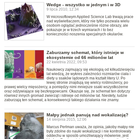
Wedge - wszystko w jednym i w 3D
9 lipca 2010, 12:34
W microsoftowym Applied Science Lab trwają prace
nad wyświetlaczem, który nie tylko pozwala wielu
osobom oglądać jednocześnie różne obrazy, ale
pokazuje je w trzech wymiarach i to bez
konieczności noszenia specjalnych okularów.
Zaburzamy schemat, który istnieje w
ekosystemie od 66 milionów lat
22 kwietnia 2022, 09:53
Naukowcy zajmujący się ekologią od kilkudziesięciu
lat wiedzą, że wykres zależności rozmiarów ciała i
diety u ssaków lądowych ma kształt litery U. Po
lewej stronie znajdują się wielcy roślinożercy, po
prawej wielcy mięsożercy, a pomiędzy nimi mniejsze ssaki wszystkożerne
oraz odżywiające się bezkręgowcami. Okazuje się, że schemat ten dotyczy
również innych gromad zwierząt i istnieje od milionów lat. Niestety, ludzie
zaburzają ten schemat, a konsekwencji takiego działania nie znamy.
Małpy jednak panują nad wokalizacją?
14 sierpnia 2015, 12:06
Marcus Perlman uważa, że opinia, jakoby małpy nie
były zdolne do nauki wokalizacji i nie kontrolowały
oddechu w sposób umożliwiający mówienie, jest