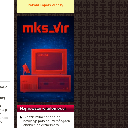
Patroni KopalniWiedzy
acje
nej.
o
Najnowsze wiadomości
nkcji
ę
Blaszki mitochondrialne –
rofilu
nowy typ patologii w mózgach
rz.
chorych na Alzheimera