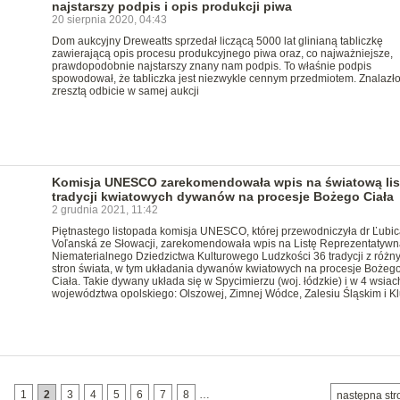
najstarszy podpis i opis produkcji piwa
20 sierpnia 2020, 04:43
Dom aukcyjny Dreweatts sprzedał liczącą 5000 lat glinianą tabliczkę
zawierającą opis procesu produkcyjnego piwa oraz, co najważniejsze,
prawdopodobnie najstarszy znany nam podpis. To właśnie podpis
spowodował, że tabliczka jest niezwykle cennym przedmiotem. Znalazło
zresztą odbicie w samej aukcji
Komisja UNESCO zarekomendowała wpis na światową lis
tradycji kwiatowych dywanów na procesje Bożego Ciała
2 grudnia 2021, 11:42
Piętnastego listopada komisja UNESCO, której przewodniczyła dr Ľubic
Voľanská ze Słowacji, zarekomendowała wpis na Listę Reprezentatywn
Niematerialnego Dziedzictwa Kulturowego Ludzkości 36 tradycji z różn
stron świata, w tym układania dywanów kwiatowych na procesje Bożeg
Ciała. Takie dywany układa się w Spycimierzu (woj. łódzkie) i w 4 wsiac
województwa opolskiego: Olszowej, Zimnej Wódce, Zalesiu Śląskim i Kl
1
2
3
4
5
6
7
8
…
następna str