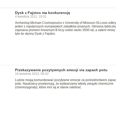
Dysk z Fajstos ma konkurencję
4 kwietnia 2011, 19:01
Archeolog Michael Cosmopoulos z University of Missouri-St.Louis odkry
jeden z najstarszych europejskich zabytków pisanych. Gliniana tabliczk
zapisana pismem linearnym B liczy sobie około 3500 lat, a zatem mniej
tyle ile słynny Dysk z Fajstos.
Przekazywanie pozytywnych emocji via zapach potu
16 kwietnia 2015, 09:42
Ludzie mogą komunikować pozytywne emocje za pośrednictwem zapa
potu. Naukowcy przekonują, że wytwarzamy wtedy związki chemiczne
(chemosygnały), które inni są w stanie odebrać.