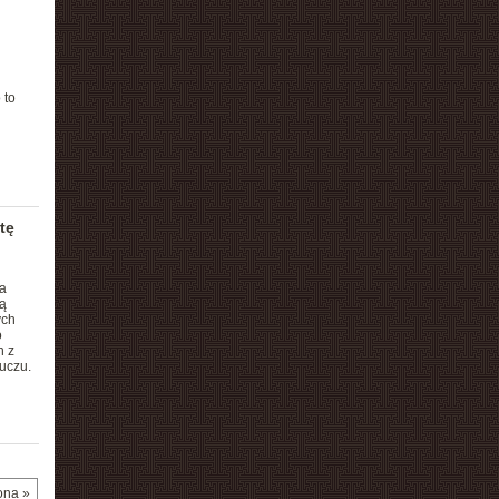
 to
tę
a
ą
ych
o
h z
uczu.
ona »