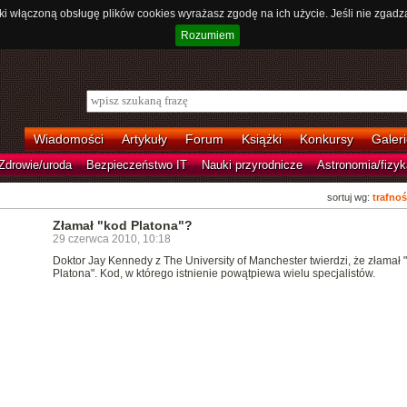
ki włączoną obsługę plików cookies wyrażasz zgodę na ich użycie. Jeśli nie zgadz
Rozumiem
Wiadomości
Artykuły
Forum
Książki
Konkursy
Galeri
Zdrowie/uroda
Bezpieczeństwo IT
Nauki przyrodnicze
Astronomia/fizyk
sortuj wg:
trafnoś
Złamał "kod Platona"?
29 czerwca 2010, 10:18
Doktor Jay Kennedy z The University of Manchester twierdzi, że złamał 
Platona". Kod, w którego istnienie powątpiewa wielu specjalistów.