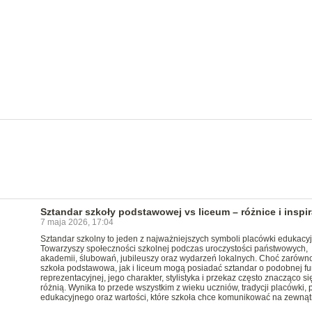
Sztandar szkoły podstawowej vs liceum – różnice i inspir
7 maja 2026, 17:04
Sztandar szkolny to jeden z najważniejszych symboli placówki edukacyj
Towarzyszy społeczności szkolnej podczas uroczystości państwowych,
akademii, ślubowań, jubileuszy oraz wydarzeń lokalnych. Choć zarówn
szkoła podstawowa, jak i liceum mogą posiadać sztandar o podobnej fu
reprezentacyjnej, jego charakter, stylistyka i przekaz często znacząco si
różnią. Wynika to przede wszystkim z wieku uczniów, tradycji placówki, p
edukacyjnego oraz wartości, które szkoła chce komunikować na zewnąt