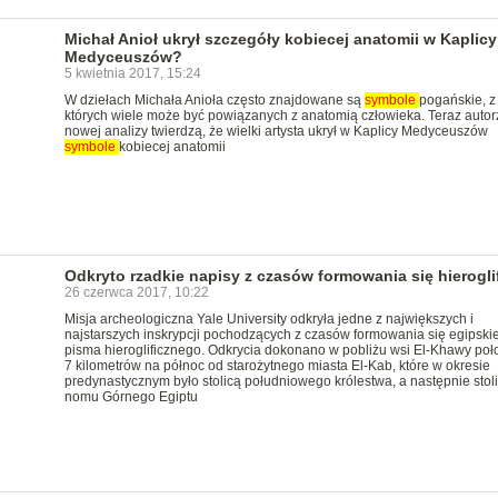
Michał Anioł ukrył szczegóły kobiecej anatomii w Kaplicy
Medyceuszów?
5 kwietnia 2017, 15:24
W dziełach Michała Anioła często znajdowane są
symbole
pogańskie, z
których wiele może być powiązanych z anatomią człowieka. Teraz autor
nowej analizy twierdzą, że wielki artysta ukrył w Kaplicy Medyceuszów
symbole
kobiecej anatomii
Odkryto rzadkie napisy z czasów formowania się hierogl
26 czerwca 2017, 10:22
Misja archeologiczna Yale University odkryła jedne z największych i
najstarszych inskrypcji pochodzących z czasów formowania się egipski
pisma hieroglificznego. Odkrycia dokonano w pobliżu wsi El-Khawy poł
7 kilometrów na północ od starożytnego miasta El-Kab, które w okresie
predynastycznym było stolicą południowego królestwa, a następnie stol
nomu Górnego Egiptu