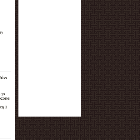
zy
ifów
ego
ożonej
icą 3