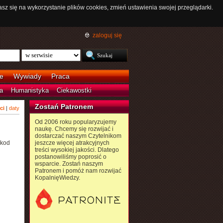
asz się na wykorzystanie plików cookies, zmień ustawienia swojej przeglądarki.
zaloguj się
e
Wywiady
Praca
a
Humanistyka
Ciekawostki
Zostań Patronem
ci
|
daty
Od 2006 roku popularyzujemy
naukę. Chcemy się rozwijać i
dostarczać naszym Czytelnikom
"kod
jeszcze więcej atrakcyjnych
treści wysokiej jakości. Dlatego
postanowiliśmy poprosić o
wsparcie. Zostań naszym
Patronem i pomóż nam rozwijać
KopalnięWiedzy.