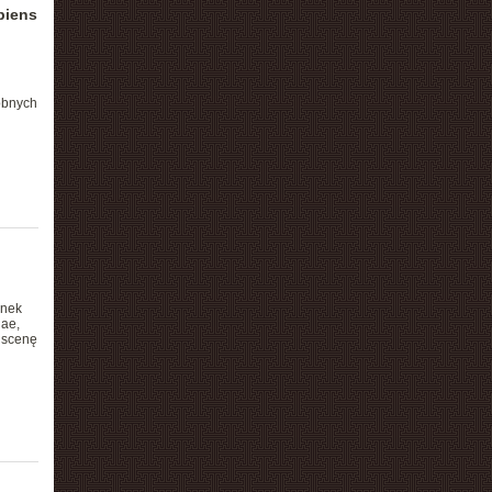
piens
obnych
unek
dae,
 scenę