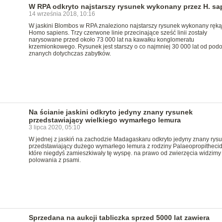
W RPA odkryto najstarszy rysunek wykonany przez H. sa
14 września 2018, 10:16
W jaskini Blombos w RPA znaleziono najstarszy rysunek wykonany ręką
Homo sapiens. Trzy czerwone linie przecinające sześć linii zostały
narysowane przed około 73 000 lat na kawałku konglomeratu
krzemionkowego. Rysunek jest starszy o co najmniej 30 000 lat od pod
znanych dotychczas zabytków.
Na ścianie jaskini odkryto jedyny znany rysunek
przedstawiający wielkiego wymarłego lemura
3 lipca 2020, 05:10
W jednej z jaskiń na zachodzie Madagaskaru odkryto jedyny znany rys
przedstawiający dużego wymarłego lemura z rodziny Palaeopropitheci
które niegdyś zamieszkiwały tę wyspę. na prawo od zwierzęcia widzimy
polowania z psami.
Sprzedana na aukcji tabliczka sprzed 5000 lat zawiera