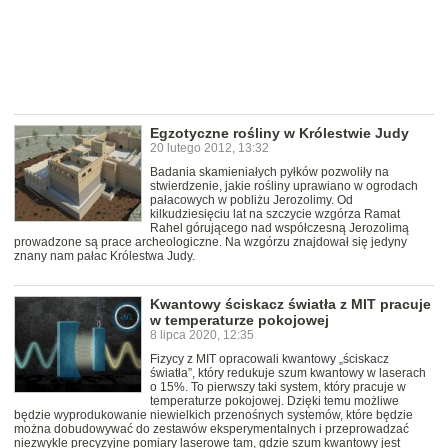
Egzotyczne rośliny w Królestwie Judy
20 lutego 2012, 13:32
Badania skamieniałych pyłków pozwoliły na
stwierdzenie, jakie rośliny uprawiano w ogrodach
pałacowych w pobliżu Jerozolimy. Od
kilkudziesięciu lat na szczycie wzgórza Ramat
Rahel górującego nad współczesną Jerozolimą
prowadzone są prace archeologiczne. Na wzgórzu znajdował się jedyny
znany nam pałac Królestwa Judy.
Kwantowy ściskacz światła z MIT pracuje
w temperaturze pokojowej
8 lipca 2020, 12:35
Fizycy z MIT opracowali kwantowy „ściskacz
światła”, który redukuje szum kwantowy w laserach
o 15%. To pierwszy taki system, który pracuje w
temperaturze pokojowej. Dzięki temu możliwe
będzie wyprodukowanie niewielkich przenośnych systemów, które będzie
można dobudowywać do zestawów eksperymentalnych i przeprowadzać
niezwykle precyzyjne pomiary laserowe tam, gdzie szum kwantowy jest