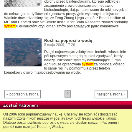
obrony przed bakteriofagami, którego odkrycie i
zrozumienie zrewolucjonizowało niedawno
biotechnologię, dając naukowcom do ręki narzędzie
do celowego modyfikowania genów w precyzyjnie wybranych miejscach.
Właśnie dowiedzieliśmy się, że Feng Zhang i jego zespół z Broad Institue of
MIT and Harvard oraz McGovern Institute for Brain Research znalazł podobny
system
u eukariotów, czyli organizmów posiadających jądro komórkowe
Roślina poprosi o wodę
5 maja 2009, 17:26
Dzięki najnowszym zdobyczom techniki właściciele
pól uprawnych nie będą musieli zgadywać, kiedy
należy uruchomić systemy nawadniające. Firma
AgriHouse opracowała
system
za pomocą którego
to same rośliny poinformują przez telefon
komórkowy o swoim zapotrzebowaniu na wodę.
…
9
…
« poprzednia strona
następna strona »
Zostań Patronem
Od 2006 roku popularyzujemy naukę. Chcemy się rozwijać i dostarczać
naszym Czytelnikom jeszcze więcej atrakcyjnych treści wysokiej jakości.
Dlatego postanowiliśmy poprosić o wsparcie. Zostań naszym Patronem i
pomóż nam rozwijać KopalnięWiedzy.