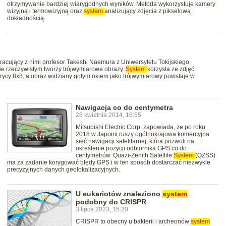
otrzymywanie bardziej wiarygodnych wyników. Metoda wykorzystuje kamery
wizyjną i termowizyjną oraz
system
analizujący zdjęcia z pikselową
dokładnością.
racujący z nimi profesor Takeshi Naemura z Uniwersytetu Tokijskiego,
sie rzeczywistym tworzy trójwymiarowe obrazy.
System
korzysta ze zdjęć
ycy 8x8, a obraz widziany gołym okiem jako trójwymiarowy powstaje w
Nawigacja co do centymetra
28 kwietnia 2014, 16:55
Mitsubishi Electric Corp. zapowiada, że po roku
2018 w Japonii ruszy ogólnokrajowa komercyjna
sieć nawigacji satelitarnej, która pozwoli na
określenie pozycji odbiornika GPS co do
centymetrów. Quazi-Zenith Satellite
System
(QZSS)
ma za zadanie korygować błędy GPS i w ten sposób dostarczać niezwykle
precyzyjnych danych geolokalizacyjnych.
U eukariotów znaleziono
system
podobny do CRISPR
3 lipca 2023, 15:20
CRISPR to obecny u bakterii i archeonów
system