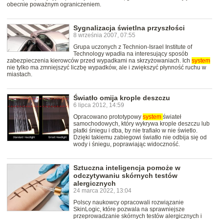
obecnie poważnym ograniczeniem.
Sygnalizacja świetlna przyszłości
8 września 2007, 07:55
Grupa uczonych z Technion-Israel Institute of
Technology wpadła na interesujący sposób
zabezpieczenia kierowców przed wypadkami na skrzyżowaniach. Ich
system
nie tylko ma zmniejszyć liczbę wypadków, ale i zwiększyć płynność ruchu w
miastach.
Światło omija krople deszczu
6 lipca 2012, 14:59
Opracowano prototypowy
system
świateł
samochodowych, który wykrywa krople deszczu lub
płatki śniegu i dba, by nie trafiało w nie świetlo.
Dzięki takiemu zabiegowi światło nie odbija się od
wody i śniegu, poprawiając widoczność.
Sztuczna inteligencja pomoże w
odczytywaniu skórnych testów
alergicznych
24 marca 2022, 13:04
Polscy naukowcy opracowali rozwiązanie
SkinLogic, które pozwala na sprawniejsze
przeprowadzanie skórnych testów alergicznych i