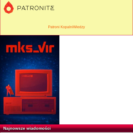
Patroni KopalniWiedzy
Najnowsze wiadomości