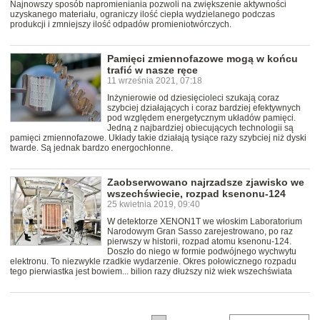
Najnowszy sposób napromieniania pozwoli na zwiększenie aktywności
uzyskanego materiału, ograniczy ilość ciepła wydzielanego podczas
produkcji i zmniejszy ilość odpadów promieniotwórczych.
Pamięci zmiennofazowe mogą w końcu
trafić w nasze ręce
11 września 2021, 07:18
Inżynierowie od dziesięcioleci szukają coraz
szybciej działających i coraz bardziej efektywnych
pod względem energetycznym układów pamięci.
Jedną z najbardziej obiecujących technologii są
pamięci zmiennofazowe. Układy takie działają tysiące razy szybciej niż dyski
twarde. Są jednak bardzo energochłonne.
Zaobserwowano najrzadsze zjawisko we
wszechświecie, rozpad ksenonu-124
25 kwietnia 2019, 09:40
W detektorze XENON1T we włoskim Laboratorium
Narodowym Gran Sasso zarejestrowano, po raz
pierwszy w historii, rozpad atomu ksenonu-124.
Doszło do niego w formie podwójnego wychwytu
elektronu. To niezwykle rzadkie wydarzenie. Okres połowicznego rozpadu
tego pierwiastka jest bowiem... bilion razy dłuższy niż wiek wszechświata