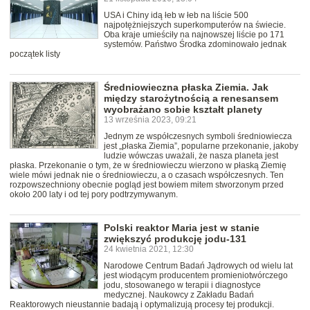
USA i Chiny idą łeb w łeb na liście 500
najpotężniejszych superkomputerów na świecie.
Oba kraje umieściły na najnowszej liście po 171
systemów. Państwo Środka zdominowało jednak
początek listy
Średniowieczna płaska Ziemia. Jak
między starożytnością a renesansem
wyobrażano sobie kształt planety
13 września 2023, 09:21
Jednym ze współczesnych symboli średniowiecza
jest „płaska Ziemia”, popularne przekonanie, jakoby
ludzie wówczas uważali, że nasza planeta jest
płaska. Przekonanie o tym, że w średniowieczu wierzono w płaską Ziemię
wiele mówi jednak nie o średniowieczu, a o czasach współczesnych. Ten
rozpowszechniony obecnie pogląd jest bowiem mitem stworzonym przed
około 200 laty i od tej pory podtrzymywanym.
Polski reaktor Maria jest w stanie
zwiększyć produkcję jodu-131
24 kwietnia 2021, 12:30
Narodowe Centrum Badań Jądrowych od wielu lat
jest wiodącym producentem promieniotwórczego
jodu, stosowanego w terapii i diagnostyce
medycznej. Naukowcy z Zakładu Badań
Reaktorowych nieustannie badają i optymalizują procesy tej produkcji.