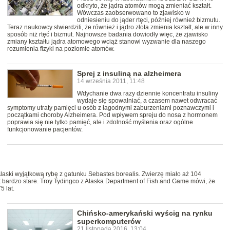
odkryto, że jądra atomów mogą zmieniać kształt.
Wówczas zaobserwowano to zjawisko w
odniesieniu do jąder rtęci, później również bizmutu.
Teraz naukowcy stwierdzili, że również i jądro złota zmienia kształt, ale w inny
sposób niż rtęć i bizmut. Najnowsze badania dowiodły więc, że zjawisko
zmiany kształtu jądra atomowego wciąż stanowi wyzwanie dla naszego
rozumienia fizyki na poziomie atomów.
Sprej z insuliną na alzheimera
14 września 2011, 11:48
Wdychanie dwa razy dziennie koncentratu insuliny
wydaje się spowalniać, a czasem nawet odwracać
symptomy utraty pamięci u osób z łagodnymi zaburzeniami poznawczymi i
początkami choroby Alzheimera. Pod wpływem spreju do nosa z hormonem
poprawia się nie tylko pamięć, ale i zdolność myślenia oraz ogólne
funkcjonowanie pacjentów.
laski wyjątkową rybę z gatunku Sebastes borealis. Zwierzę miało aż 104
st bardzo stare. Troy Tydingco z Alaska Department of Fish and Game mówi, że
5 lat.
Chińsko-amerykański wyścig na rynku
superkomputerów
21 listopada 2016, 13:04