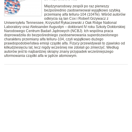
Międzynarodowy zespół po raz pierwszy
bezpośrednio zaobserwował wyjątkowo szybką
przemianę alfa telluru-104 (104Te). Wśród autorów
odkrycia są Ian Cox i Robert Grzywacz z
Uniwersytetu Tennessee, Krzysztof Rykaczewski z Oak Ridge National
Laboratory oraz Aleksander Augustyn – doktorant IV roku Szkoły Doktorskiej
Narodowego Centrum Badań Jądrowych (NCBJ). Ich wspólna praca
doprowadziła do bezpośredniego zaobserwowania superdozwolonego
charakteru przemiany alfa telluru-104, czyli wyjątkowo dużego
prawdopodobieństwa emisji cząstki alfa. Fizycy przewidywali to zjawisko od
kilkudziesięciu lat, lecz nigdy wcześniej nie zdołali go zmierzyć. Według
autorów jest to najbardziej skrajny znany przypadek wcześniejszego
uformowania cząstki alfa w jądrze atomowym.