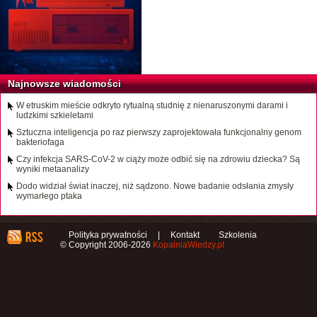
Najnowsze wiadomości
W etruskim mieście odkryto rytualną studnię z nienaruszonymi darami i
ludzkimi szkieletami
Sztuczna inteligencja po raz pierwszy zaprojektowała funkcjonalny genom
bakteriofaga
Czy infekcja SARS-CoV-2 w ciąży może odbić się na zdrowiu dziecka? Są
wyniki metaanalizy
Dodo widział świat inaczej, niż sądzono. Nowe badanie odsłania zmysły
wymarłego ptaka
Polityka prywatności
|
Kontakt
Szkolenia
© Copyright 2006-2026
KopalniaWiedzy.pl