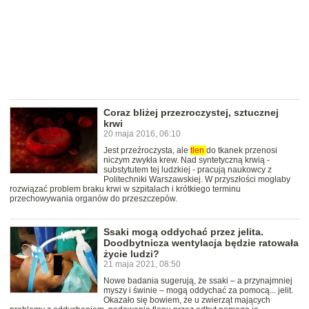
Coraz bliżej przezroczystej, sztucznej
krwi
20 maja 2016, 06:10
Jest przeźroczysta, ale
tlen
do tkanek przenosi
niczym zwykła krew. Nad syntetyczną krwią -
substytutem tej ludzkiej - pracują naukowcy z
Politechniki Warszawskiej. W przyszłości mogłaby
rozwiązać problem braku krwi w szpitalach i krótkiego terminu
przechowywania organów do przeszczepów.
Ssaki mogą oddychać przez jelita.
Doodbytnicza wentylacja będzie ratowała
życie ludzi?
21 maja 2021, 08:50
Nowe badania sugerują, że ssaki – a przynajmniej
myszy i świnie – mogą oddychać za pomocą... jelit.
Okazało się bowiem, że u zwierząt mających