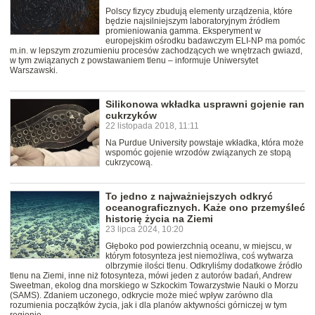
Polscy fizycy zbudują elementy urządzenia, które
będzie najsilniejszym laboratoryjnym źródłem
promieniowania gamma. Eksperyment w
europejskim ośrodku badawczym ELI-NP ma pomóc
m.in. w lepszym zrozumieniu procesów zachodzących we wnętrzach gwiazd,
w tym związanych z powstawaniem tlenu – informuje Uniwersytet
Warszawski.
Silikonowa wkładka usprawni gojenie ran
cukrzyków
22 listopada 2018, 11:11
Na Purdue University powstaje wkładka, która może
wspomóc gojenie wrzodów związanych ze stopą
cukrzycową.
To jedno z najważniejszych odkryć
oceanograficznych. Każe ono przemyśleć
historię życia na Ziemi
23 lipca 2024, 10:20
Głęboko pod powierzchnią oceanu, w miejscu, w
którym fotosynteza jest niemożliwa, coś wytwarza
olbrzymie ilości tlenu. Odkryliśmy dodatkowe źródło
tlenu na Ziemi, inne niż fotosynteza, mówi jeden z autorów badań, Andrew
Sweetman, ekolog dna morskiego w Szkockim Towarzystwie Nauki o Morzu
(SAMS). Zdaniem uczonego, odkrycie może mieć wpływ zarówno dla
rozumienia początków życia, jak i dla planów aktywności górniczej w tym