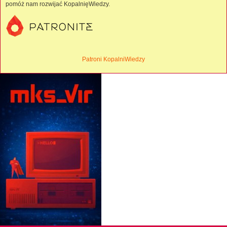
pomóż nam rozwijać KopalnięWiedzy.
Patroni KopalniWiedzy