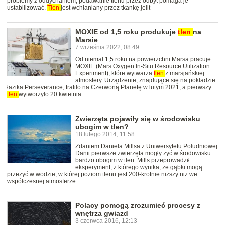
problemy z oddychaniem, podawanie tlenu przez odbyt pomaga je
ustabilizować.
Tlen
jest wchłaniany przez tkankę jelit
MOXIE od 1,5 roku produkuje
tlen
na
Marsie
7 września 2022, 08:49
Od niemal 1,5 roku na powierzchni Marsa pracuje
MOXIE (Mars Oxygen In-Situ Resource Utilization
Experiment), które wytwarza
tlen
z marsjańskiej
atmosfery. Urządzenie, znajdujące się na pokładzie
łazika Perseverance, trafiło na Czerwoną Planetę w lutym 2021, a pierwszy
tlen
wytworzyło 20 kwietnia.
Zwierzęta pojawiły się w środowisku
ubogim w tlen?
18 lutego 2014, 11:58
Zdaniem Daniela Millsa z Uniwersytetu Południowej
Danii pierwsze zwierzęta mogły żyć w środowisku
bardzo ubogim w tlen. Mills przeprowadził
eksperyment, z którego wynika, że gąbki mogą
przeżyć w wodzie, w której poziom tlenu jest 200-krotnie niższy niż we
współczesnej atmosferze.
Polacy pomogą zrozumieć procesy z
wnętrza gwiazd
3 czerwca 2016, 12:13