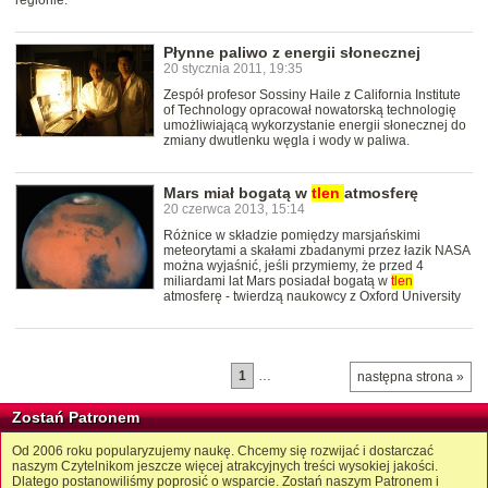
regionie.
Płynne paliwo z energii słonecznej
20 stycznia 2011, 19:35
Zespół profesor Sossiny Haile z California Institute
of Technology opracował nowatorską technologię
umożliwiającą wykorzystanie energii słonecznej do
zmiany dwutlenku węgla i wody w paliwa.
Mars miał bogatą w
tlen
atmosferę
20 czerwca 2013, 15:14
Różnice w składzie pomiędzy marsjańskimi
meteorytami a skałami zbadanymi przez łazik NASA
można wyjaśnić, jeśli przymiemy, że przed 4
miliardami lat Mars posiadał bogatą w
tlen
atmosferę - twierdzą naukowcy z Oxford University
1
…
następna strona »
Zostań Patronem
Od 2006 roku popularyzujemy naukę. Chcemy się rozwijać i dostarczać
naszym Czytelnikom jeszcze więcej atrakcyjnych treści wysokiej jakości.
Dlatego postanowiliśmy poprosić o wsparcie. Zostań naszym Patronem i