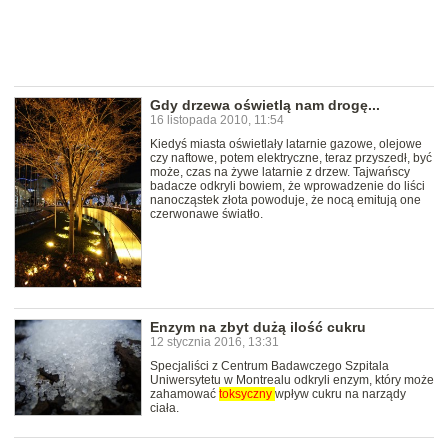
Gdy drzewa oświetlą nam drogę...
16 listopada 2010, 11:54
Kiedyś miasta oświetlały latarnie gazowe, olejowe
czy naftowe, potem elektryczne, teraz przyszedł, być
może, czas na żywe latarnie z drzew. Tajwańscy
badacze odkryli bowiem, że wprowadzenie do liści
nanocząstek złota powoduje, że nocą emitują one
czerwonawe światło.
Enzym na zbyt dużą ilość cukru
12 stycznia 2016, 13:31
Specjaliści z Centrum Badawczego Szpitala
Uniwersytetu w Montrealu odkryli enzym, który może
zahamować
toksyczny
wpływ cukru na narządy
ciała.