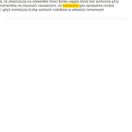
 że ekspozycja na niewielkie ilości tlenku węgla może być pomocna przy
sperymentów na myszach zauważono, że
toksyczny
gaz spowalnia rozwój
iż, gdyż zmniejsza liczbę wolnych rodników w układzie nerwowym.