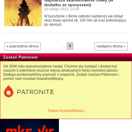
Najstarsza skamieniałość trawy (w
dodatku ze sporyszem)
10 lutego 2015, 13:35
W bursztynie z Birmy odkryto najstarszy jak dotąd
okaz trawy sprzed ok. 100 mln lat oraz pokrywający
go sporysz.
…
9
« poprzednia strona
następna strona »
Zostań Patronem
Od 2006 roku popularyzujemy naukę. Chcemy się rozwijać i dostarczać
naszym Czytelnikom jeszcze więcej atrakcyjnych treści wysokiej jakości.
Dlatego postanowiliśmy poprosić o wsparcie. Zostań naszym Patronem i
pomóż nam rozwijać KopalnięWiedzy.
Patroni KopalniWiedzy