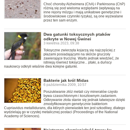
Choć choroby Alzheimera (ChA) i Parkinsona (ChP)
różnią się pod wieloma względami (wpływają na
inne rejony mózgu i mają unikatowe genetyczne i
środowiskowe czynniki ryzyka), są one wyzwalane
przez ten sam enzym.
Dwa gatunki toksycznych ptaków
odkryte w Nowej Gwinei
3 kwietnia 2023, 09:38
Toksyczne zwierzęta kojarzą się najczęściej z
płazami posiadającymi na skórze gruczoły
zawierające truciznę. Warto jednak wiedzieć, że
istnieją również toksyczne... ptaki, a duńscy
naukowcy odkryli właśnie dwa kolejne gatunki.
Bakterie jak król Midas
6 października 2009, 10:57
Poszukiwanie złóż metali czy minerałów często
bywa czasochłonnym i kosztownym zadaniem.
Odkrywanie złota stanie się jednak łatwiejsze dzięki
zmodyfikowanym genetycznie bakteriom
Cupriavidus metallidurans, dla których pierwiastek ten jest szkodliwy, dlatego
wydzielają go w czystej metalicznej postaci (Proceedings of the National
Academy of Sciences).