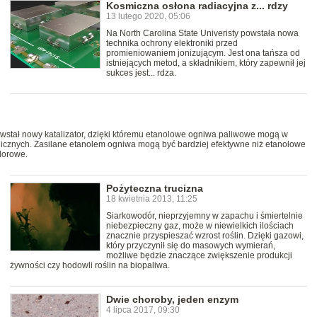
Kosmiczna osłona radiacyjna z... rdzy
13 lutego 2020, 05:06
Na North Carolina State Univeristy powstała nowa
technika ochrony elektroniki przed
promieniowaniem jonizującym. Jest ona tańsza od
istniejących metod, a składnikiem, który zapewnił jej
sukces jest... rdza.
wstał nowy katalizator, dzięki któremu etanolowe ogniwa paliwowe mogą w
onicznych. Zasilane etanolem ogniwa mogą być bardziej efektywne niż etanolowe
odorowe.
Pożyteczna trucizna
18 kwietnia 2013, 11:25
Siarkowodór, nieprzyjemny w zapachu i śmiertelnie
niebezpieczny gaz, może w niewielkich ilościach
znacznie przyspieszać wzrost roślin. Dzięki gazowi,
który przyczynił się do masowych wymierań,
możliwe będzie znaczące zwiększenie produkcji
żywności czy hodowli roślin na biopaliwa.
Dwie choroby, jeden enzym
4 lipca 2017, 09:30