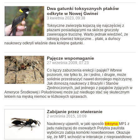
Dwa gatunki toksycznych ptaków
odkryte w Nowej Gwinei
3 kwietnia 2023, 09:38
Toksyczne zwierzęta kojarzą się najczęściej z
płazami posiadającymi na skórze gruczoły
zawierające truciznę. Warto jednak wiedzieć, że
istnieją również toksyczne... ptaki, a duńscy
naukowcy odkryli właśnie dwa kolejne gatunki.
Pajęcze wspomaganie
27 września 2009, 07:23
Co łączy zaburzenia erekcji i pająki? Wbrew
pozorom, nie tylko to, że i jedno, i drugie, może
solidnie przestraszyć nawet dorosłego mężczyznę.
Jak donoszą naukowcy z Brazylii i Stanów
Zjednoczonych, jad jednego z pająków żyjących w
Ameryce Środkowej i Południowej może już niedługo stać się skutecznym
lekiem na męską niemoc w łóżkowych sprawach.
Zabijanie przez otwieranie
2 września 2015, 10:09
Naukowcy ujawnili, w jaki sposób
toksyna
MP1 z
jadu należącej do osowatych Polybia paulista
wybiórczo zabija komórki nowotworowe. Okazuje
się, że MP1 wchodzi w interakcje z nieprawidłowo