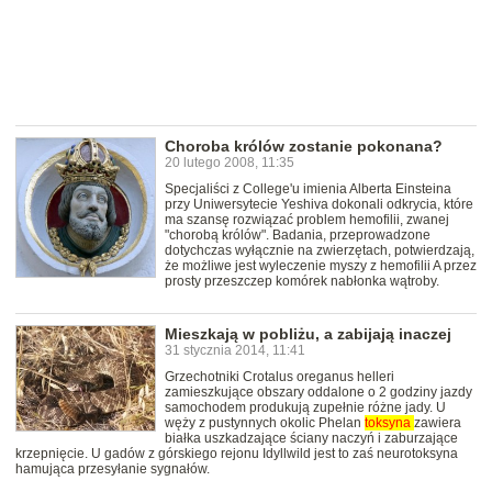
Choroba królów zostanie pokonana?
20 lutego 2008, 11:35
Specjaliści z College'u imienia Alberta Einsteina
przy Uniwersytecie Yeshiva dokonali odkrycia, które
ma szansę rozwiązać problem hemofilii, zwanej
"chorobą królów". Badania, przeprowadzone
dotychczas wyłącznie na zwierzętach, potwierdzają,
że możliwe jest wyleczenie myszy z hemofilii A przez
prosty przeszczep komórek nabłonka wątroby.
Mieszkają w pobliżu, a zabijają inaczej
31 stycznia 2014, 11:41
Grzechotniki Crotalus oreganus helleri
zamieszkujące obszary oddalone o 2 godziny jazdy
samochodem produkują zupełnie różne jady. U
węży z pustynnych okolic Phelan
toksyna
zawiera
białka uszkadzające ściany naczyń i zaburzające
krzepnięcie. U gadów z górskiego rejonu Idyllwild jest to zaś neurotoksyna
hamująca przesyłanie sygnałów.