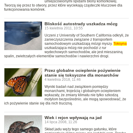
umiejscowionymi lipidami błony komórkowej.
Tworzą się przez to otwory, przez które wyciekają cząsteczki kluczowe dla
funkcjonowania komórek.
Bliskość autostrady uszkadza mózg
15 kwietnia 2011, 10:55
Uczeni z University of Southern California odkryli, że
zanieczyszczenia związane z transportem
samochodowym uszkadzają mózgi myszy.
Toksyna
uszkadzająca mózg nie pochodzi z rur
wydechowych samochodów, ale jest mieszaniną
spalin, zwietrzałych elementów samochodów i nawierzchni drogi.
Przez globalne ocieplenie pożywienie
stanie się toksyczne dla monarchów
4 kwietnia 2018, 11:46
Wyniki badań nad związkiem pomiędzy
monarchami, trojeścią i globalnym ociepleniem
wykazały, że zmiany klimatu nie tylko szkodzą
motylom bezpośrednio, ale mogą spowodować, że
ich pożywienie stanie się dla nich trucizną.
Wiek i rejon wpływają na jad
14 lipca 2008, 11:26
Skład jadu węży tego samego gatunku, które