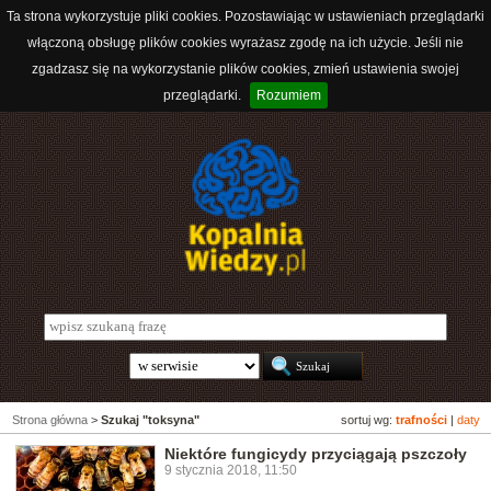
Ta strona wykorzystuje pliki cookies. Pozostawiając w ustawieniach przeglądarki
włączoną obsługę plików cookies wyrażasz zgodę na ich użycie. Jeśli nie
zgadzasz się na wykorzystanie plików cookies, zmień ustawienia swojej
przeglądarki.
Rozumiem
Strona główna
>
Szukaj "toksyna"
sortuj wg:
trafności
|
daty
Niektóre fungicydy przyciągają pszczoły
9 stycznia 2018, 11:50