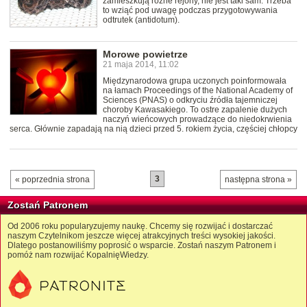
zamieszkują różne rejony, nie jest taki sam. Trzeba
to wziąć pod uwagę podczas przygotowywania
odtrutek (antidotum).
Morowe powietrze
21 maja 2014, 11:02
Międzynarodowa grupa uczonych poinformowała
na łamach Proceedings of the National Academy of
Sciences (PNAS) o odkryciu źródła tajemniczej
choroby Kawasakiego. To ostre zapalenie dużych
naczyń wieńcowych prowadzące do niedokrwienia
serca. Głównie zapadają na nią dzieci przed 5. rokiem życia, częściej chłopcy
3
« poprzednia strona
następna strona »
Zostań Patronem
Od 2006 roku popularyzujemy naukę. Chcemy się rozwijać i dostarczać
naszym Czytelnikom jeszcze więcej atrakcyjnych treści wysokiej jakości.
Dlatego postanowiliśmy poprosić o wsparcie. Zostań naszym Patronem i
pomóż nam rozwijać KopalnięWiedzy.