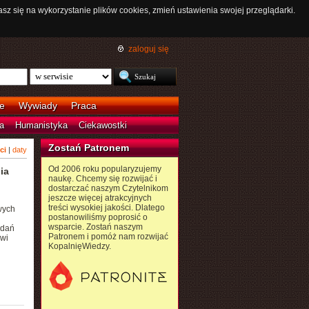
asz się na wykorzystanie plików cookies, zmień ustawienia swojej przeglądarki.
zaloguj się
e
Wywiady
Praca
a
Humanistyka
Ciekawostki
Zostań Patronem
ci
|
daty
Od 2006 roku popularyzujemy
ia
naukę. Chcemy się rozwijać i
dostarczać naszym Czytelnikom
jeszcze więcej atrakcyjnych
treści wysokiej jakości. Dlatego
wych
postanowiliśmy poprosić o
wsparcie. Zostań naszym
adań
Patronem i pomóż nam rozwijać
wi
KopalnięWiedzy.