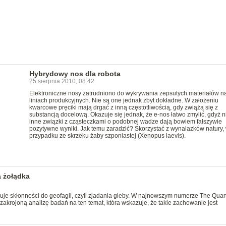
Hybrydowy nos dla robota
25 sierpnia 2010, 08:42
Elektroniczne nosy zatrudniono do wykrywania zepsutych materiałów n
liniach produkcyjnych. Nie są one jednak zbyt dokładne. W założeniu
kwarcowe pręciki mają drgać z inną częstotliwością, gdy zwiążą się z
substancją docelową. Okazuje się jednak, że e-nos łatwo zmylić, gdyż n
inne związki z cząsteczkami o podobnej wadze dają bowiem fałszywie
pozytywne wyniki. Jak temu zaradzić? Skorzystać z wynalazków natury,
przypadku ze skrzeku żaby szponiastej (Xenopus laevis).
a żołądka
je skłonności do geofagii, czyli zjadania gleby. W najnowszym numerze The Quart
zakrojoną analizę badań na ten temat, która wskazuje, że takie zachowanie jest