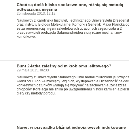
Choć są dość blisko spokrewnione, różnią się metodą
odtwarzania mięśnia
25 listopada 2013, 12:12
Naukowcy z Karolinska Institutet, Technicznego Uniwersytetu Drezdeńs
oraz Instytutu Biologii Molekularnej Komórki i Genetyki Maxa Plancka odk
że za regeneracją mięśni szkieletowych utraconych części ciała u 2
przedstawicieli podrzędu Salamandroidea stoją różne mechanizmy
komórkowe.
Bunt 2-latka zależny od mikrobiomu jelitowego?
29 maja 2015, 06:33
Naukowcy z Uniwersytetu Stanowego Ohio badali mikrobiom jelitowy dz
wieku od 18 do 24 miesięcy. Wg nich, występowanie i liczebność bakteri
konkretnych gatunków wydają się wpływać na zachowanie, zwłaszcza
chłopców. Korelacja nie znika po uwzględnieniu historii karmienia piersi
diety czy metody porodu.
Nawet w przypadku bliźniąt jednojajowych indukowane