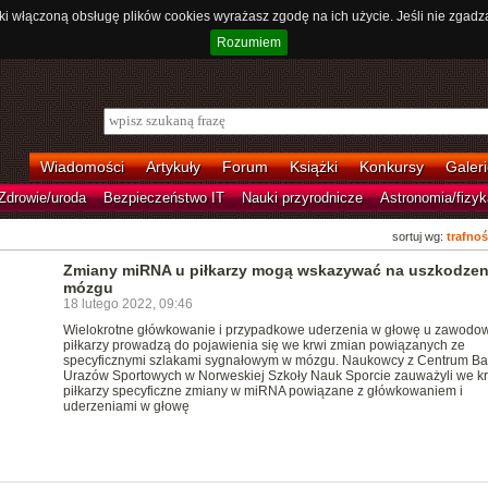
ki włączoną obsługę plików cookies wyrażasz zgodę na ich użycie. Jeśli nie zgadz
Rozumiem
Wiadomości
Artykuły
Forum
Książki
Konkursy
Galeri
Zdrowie/uroda
Bezpieczeństwo IT
Nauki przyrodnicze
Astronomia/fizyk
sortuj wg:
trafnoś
Zmiany miRNA u piłkarzy mogą wskazywać na uszkodzen
mózgu
18 lutego 2022, 09:46
Wielokrotne główkowanie i przypadkowe uderzenia w głowę u zawodo
piłkarzy prowadzą do pojawienia się we krwi zmian powiązanych ze
specyficznymi szlakami sygnałowym w mózgu. Naukowcy z Centrum B
Urazów Sportowych w Norweskiej Szkoły Nauk Sporcie zauważyli we kr
piłkarzy specyficzne zmiany w miRNA powiązane z główkowaniem i
uderzeniami w głowę