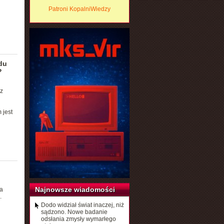
Patroni KopalniWiedzy
du
?
z
 jest
Najnowsze wiadomości
a
.
Dodo widział świat inaczej, niż
sądzono. Nowe badanie
odsłania zmysły wymarłego