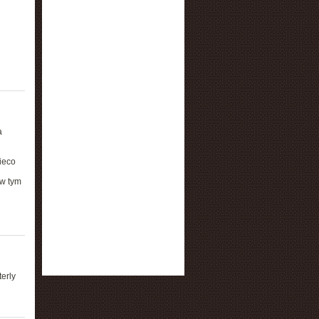
a
ieco
 w tym
erly