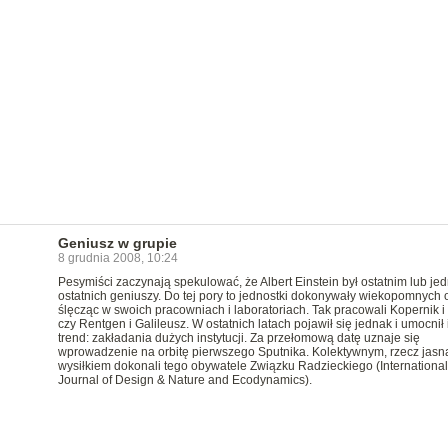
Geniusz w grupie
8 grudnia 2008, 10:24
Pesymiści zaczynają spekulować, że Albert Einstein był ostatnim lub je
ostatnich geniuszy. Do tej pory to jednostki dokonywały wiekopomnych 
ślęcząc w swoich pracowniach i laboratoriach. Tak pracowali Kopernik i
czy Rentgen i Galileusz. W ostatnich latach pojawił się jednak i umocnił
trend: zakładania dużych instytucji. Za przełomową datę uznaje się
wprowadzenie na orbitę pierwszego Sputnika. Kolektywnym, rzecz jasn
wysiłkiem dokonali tego obywatele Związku Radzieckiego (International
Journal of Design & Nature and Ecodynamics).