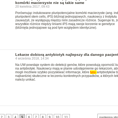
komórki macierzyste nie są takie same
20 kwietnia 2017, 09:43
Porównując indukowane pluripotencjalne komórki macierzyste (ang. in
pluripotent stem cells, iPS) bliźniąt jednojajowych, naukowcy z Instytutu
zauważyli, że występują między nimi zasadnicze różnice. Sugeruje to, ż
wszystkie różnice między liniami iPS mają swoje korzenie w genetyce
(bliźnięta jednojajowe są pod tym względem identyczne).
Lekarze dobiorą antybiotyk najlepszy dla danego pacjen
4 września 2018, 14:34
Na UW powstaje system do detekcji genów, które powodują oporność ba
na antybiotyki. Naukowcy mają w planie udostępnienie go lekarzom, ab
mogli możliwie szybko pozyskiwać informacje, które
typy
antybiotyków 
najbardziej skuteczne w leczeniu konkretnych przypadków, a których le
należy unikać.
2
3
4
5
6
7
8
9
10
11
…
następna str