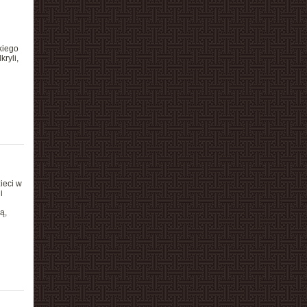
kiego
ryli,
ieci w
i
ą,