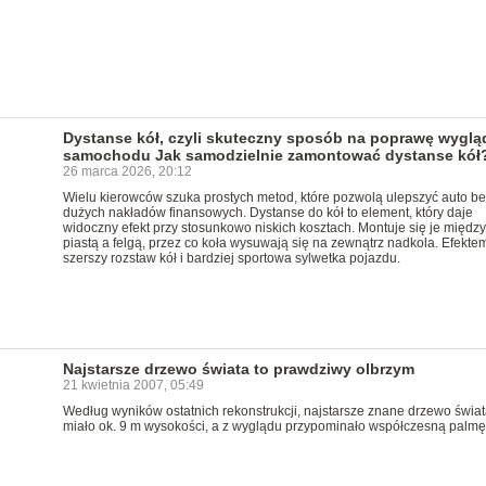
Dystanse kół, czyli skuteczny sposób na poprawę wyglą
samochodu Jak samodzielnie zamontować dystanse kół
26 marca 2026, 20:12
Wielu kierowców szuka prostych metod, które pozwolą ulepszyć auto be
dużych nakładów finansowych. Dystanse do kół to element, który daje
widoczny efekt przy stosunkowo niskich kosztach. Montuje się je między
piastą a felgą, przez co koła wysuwają się na zewnątrz nadkola. Efektem
szerszy rozstaw kół i bardziej sportowa sylwetka pojazdu.
Najstarsze drzewo świata to prawdziwy olbrzym
21 kwietnia 2007, 05:49
Według wyników ostatnich rekonstrukcji, najstarsze znane drzewo świat
miało ok. 9 m wysokości, a z wyglądu przypominało współczesną palmę