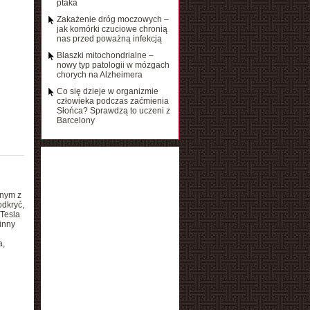
ptaka
Zakażenie dróg moczowych –
jak komórki czuciowe chronią
nas przed poważną infekcją
Blaszki mitochondrialne –
nowy typ patologii w mózgach
chorych na Alzheimera
Co się dzieje w organizmie
człowieka podczas zaćmienia
Słońca? Sprawdzą to uczeni z
Barcelony
dnym z
odkryć,
 Tesla
 inny
a,