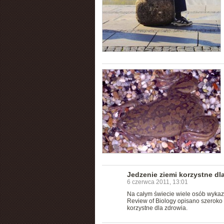
Jedzenie ziemi korzystne dl
6 czerwca 2011, 13:01
Na całym świecie wiele osób wykazu
Review of Biology opisano szeroko 
korzystne dla zdrowia.