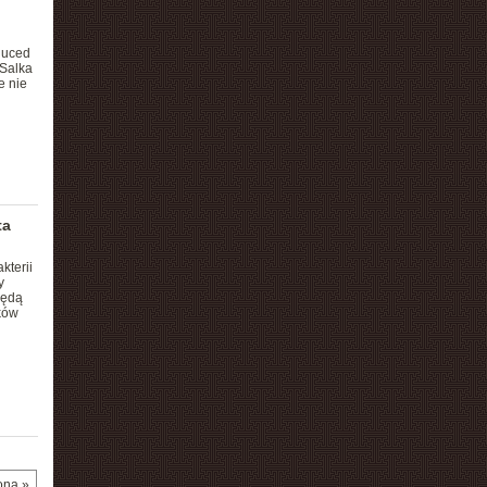
duced
 Salka
e nie
ta
kterii
y
będą
ków
ona »