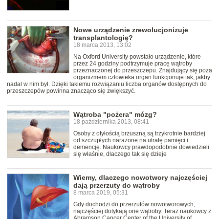
Nowe urządzenie zrewolucjonizuje
transplantologię?
18 marca 2013, 13:02
Na Oxford University powstało urządzenie, które
przez 24 godziny podtrzymuje pracę wątroby
przeznaczonej do przeszczepu. Znajdujący się poza
organizmem człowieka organ funkcjonuje tak, jakby
nadal w nim był. Dzięki takiemu rozwiązaniu liczba organów dostępnych do
przeszczepów powinna znacząco się zwiększyć.
Wątroba "pożera" mózg?
18 października 2013, 08:41
Osoby z otyłością brzuszną są trzykrotnie bardziej
od szczupłych narażone na utratę pamięci i
demencję. Naukowcy prawdopodobnie dowiedzieli
się właśnie, dlaczego tak się dzieje
Wiemy, dlaczego nowotwory najczęściej
dają przerzuty do wątroby
8 marca 2019, 05:31
Gdy dochodzi do przerzutów nowotworowych,
najczęściej dotykają one wątroby. Teraz naukowcy z
Abramson Cancer Center of the University of