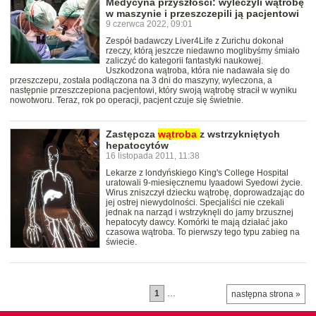
Medycyna przyszłości: wyleczyli wątrobę
w maszynie i przeszczepili ją pacjentowi
9 czerwca 2022, 09:01
Zespół badawczy Liver4Life z Zurichu dokonał
rzeczy, którą jeszcze niedawno moglibyśmy śmiało
zaliczyć do kategorii fantastyki naukowej.
Uszkodzona wątroba, która nie nadawała się do
przeszczepu, została podłączona na 3 dni do maszyny, wyleczona, a
następnie przeszczepiona pacjentowi, który swoją wątrobę stracił w wyniku
nowotworu. Teraz, rok po operacji, pacjent czuje się świetnie.
Zastępcza
wątroba
z wstrzykniętych
hepatocytów
16 listopada 2011, 11:38
Lekarze z londyńskiego King's College Hospital
uratowali 9-miesięcznemu Iyaadowi Syedowi życie.
Wirus zniszczył dziecku wątrobę, doprowadzając do
jej ostrej niewydolności. Specjaliści nie czekali
jednak na narząd i wstrzyknęli do jamy brzusznej
hepatocyty dawcy. Komórki te mają działać jako
czasowa wątroba. To pierwszy tego typu zabieg na
świecie.
1
…
następna strona »