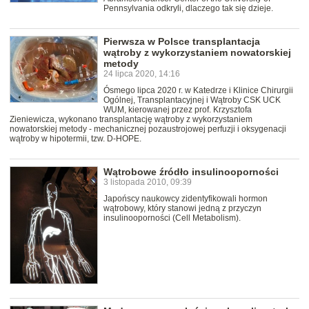
Pennsylvania odkryli, dlaczego tak się dzieje.
Pierwsza w Polsce transplantacja
wątroby z wykorzystaniem nowatorskiej
metody
24 lipca 2020, 14:16
Ósmego lipca 2020 r. w Katedrze i Klinice Chirurgii
Ogólnej, Transplantacyjnej i Wątroby CSK UCK
WUM, kierowanej przez prof. Krzysztofa
Zieniewicza, wykonano transplantację wątroby z wykorzystaniem
nowatorskiej metody - mechanicznej pozaustrojowej perfuzji i oksygenacji
wątroby w hipotermii, tzw. D-HOPE.
Wątrobowe źródło insulinooporności
3 listopada 2010, 09:39
Japońscy naukowcy zidentyfikowali hormon
wątrobowy, który stanowi jedną z przyczyn
insulinooporności (Cell Metabolism).