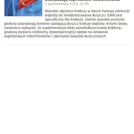
2 października 2019, 11:05
Wysokie stężenia fruktozy w diecie hamują zdolność
wątroby do metabolizowania tłuszczu. Efekt jest
specyficzny dla fruktozy; równie wysokie poziomy
glukozy poprawiają bowiem spalającą tłuszcz funkcję wątroby. Innymi słowy,
naukowcy wykazali, że suplementacja diety wysokotłuszczowej fruktozą i
glukozą wywiera rozbieżny (dywergencyjny) wpływ na działanie
wątrobowych mitochondriów i utlenianie kwasów tłuszczowych.