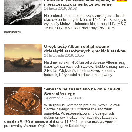
i bezczeszczą cmentarze wojenne
16 lipca 2019, 08:53
Holenderskie media donoszą o zniknięciu... dwóch
okrętów podwodnych, które w 1941 roku zatonęły u
wybrzeży Malezji. Holenderskie jednoski HNLMS O
16 oraz HNLMS K XVII zawierały szczątki 79
marynarzy.
U wybrzeży Albanii splądrowano
dziesiątki starożytnych greckich statków
28 listopada 2018, 13:55
Na dnie morskim 450 km od wybrzeża Albanii leżą
dziesiątki starożytnych statków. Niektóre mają nawet
2 tys. lat. Większość z nich przewoziła cenny
ładunek, który został niedawno zrabowany.
Sensacyjne znalezisko na dnie Zalewu
Szczecińskiego
14 września 2022, 14:16
W sierpniu br. w ramach projektu „Wraki Zalewu
Szczecińskiego 2022” zlokalizowano wrak
samolotu. Po przeanalizowaniu dostępnych
dokumentów, a także informacji dot. katastrofy
samolotu B-17G o numerze płatowca 44-8046 miejsce prac wytypowali
pracownicy Muzeum Oręża Polskiego w Kołobrzegu.