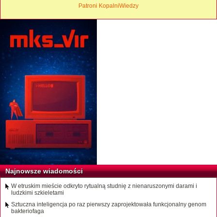
Patroni KopalniWiedzy
Najnowsze wiadomości
W etruskim mieście odkryto rytualną studnię z nienaruszonymi darami i
ludzkimi szkieletami
Sztuczna inteligencja po raz pierwszy zaprojektowała funkcjonalny genom
bakteriofaga