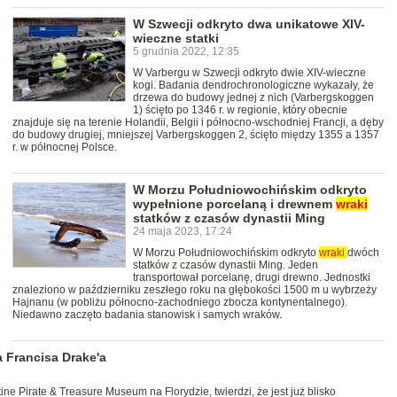
W Szwecji odkryto dwa unikatowe XIV-
wieczne statki
5 grudnia 2022, 12:35
W Varbergu w Szwecji odkryto dwie XIV-wieczne
kogi. Badania dendrochronologiczne wykazały, że
drzewa do budowy jednej z nich (Varbergskoggen
1) ścięto po 1346 r. w regionie, który obecnie
znajduje się na terenie Holandii, Belgii i północno-wschodniej Francji, a dęby
do budowy drugiej, mniejszej Varbergskoggen 2, ścięto między 1355 a 1357
r. w północnej Polsce.
W Morzu Południowochińskim odkryto
wypełnione porcelaną i drewnem
wraki
statków z czasów dynastii Ming
24 maja 2023, 17:24
W Morzu Południowochińskim odkryto
wraki
dwóch
statków z czasów dynastii Ming. Jeden
transportował porcelanę, drugi drewno. Jednostki
znaleziono w październiku zeszłego roku na głębokości 1500 m u wybrzeży
Hajnanu (w pobliżu północno-zachodniego zbocza kontynentalnego).
Niedawno zaczęto badania stanowisk i samych wraków.
a Francisa Drake'a
ine Pirate & Treasure Museum na Florydzie, twierdzi, że jest już blisko