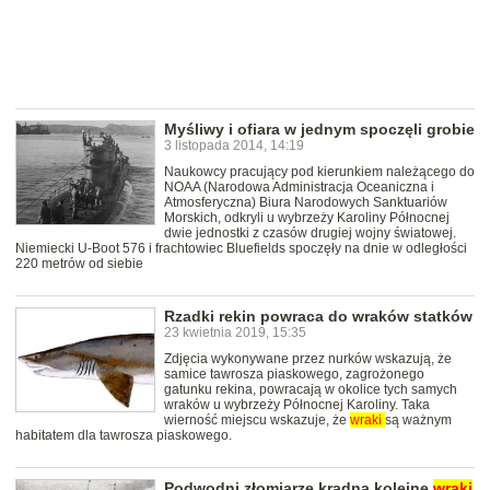
Myśliwy i ofiara w jednym spoczęli grobie
3 listopada 2014, 14:19
Naukowcy pracujący pod kierunkiem należącego do
NOAA (Narodowa Administracja Oceaniczna i
Atmosferyczna) Biura Narodowych Sanktuariów
Morskich, odkryli u wybrzeży Karoliny Północnej
dwie jednostki z czasów drugiej wojny światowej.
Niemiecki U-Boot 576 i frachtowiec Bluefields spoczęły na dnie w odległości
220 metrów od siebie
Rzadki rekin powraca do wraków statków
23 kwietnia 2019, 15:35
Zdjęcia wykonywane przez nurków wskazują, że
samice tawrosza piaskowego, zagrożonego
gatunku rekina, powracają w okolice tych samych
wraków u wybrzeży Północnej Karoliny. Taka
wierność miejscu wskazuje, że
wraki
są ważnym
habitatem dla tawrosza piaskowego.
Podwodni złomiarze kradną kolejne
wraki